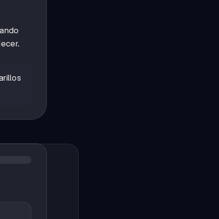
sando
decer.
rillos