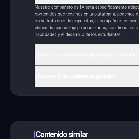
Nuestro compañero de IA está específicamente adapta
contenidos que tenemos en la plataforma, podemos dar 
no se trata solo de respuestas, el compañero también g
planes de aprendizaje personalizados, cuestionarios 
habilidades y el desarrollo de los estudiantes.
¿Dónde puedo descargar la app Knowunity?
Puedes descargar la app en Google Play Store y Apple
¿Knowunity es totalmente gratuito?
¡Sí lo es! Tienes acceso totalmente gratuito a todo e
inmeditamente. Puedes ganar dinero utilizando la apli
Contenido similar