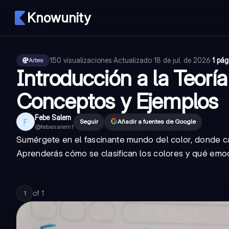
Knowunity
150
visualizaciones
·
Actualizado
18 de jul. de 2026
·
1 pág
Artes
Introducción a la Teoría
Conceptos y Ejemplos
Febe Salem
F
Seguir
Añadir a fuentes de Google
@
febesalem1
Sumérgete en el fascinante mundo del color, donde cad
Aprenderás cómo se clasifican los colores y qué emo
of
1
1