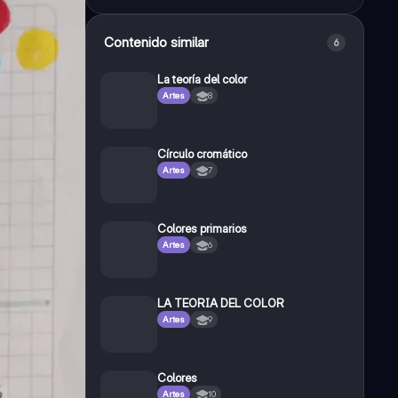
Contenido similar
6
La teoría del color
Artes
8
Círculo cromático
Artes
7
Colores primarios
Artes
6
LA TEORIA DEL COLOR
Artes
9
Colores
Artes
10