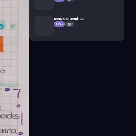
circulo cromático
Artes
9