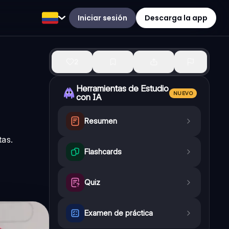
Iniciar sesión
Descarga la app
2
Herramientas de Estudio
NUEVO
con IA
Resumen
tas.
Flashcards
Quiz
Examen de práctica