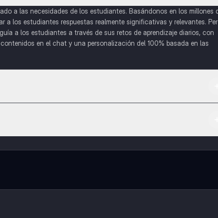
do a las necesidades de los estudiantes. Basándonos en los millones 
a los estudiantes respuestas realmente significativas y relevantes. Pe
uía a los estudiantes a través de sus retos de aprendizaje diarios, con
o contenidos en el chat y una personalización del 100% basada en las
 App Store.
l contenido de la app, puedes chatear con otros alumnos y recibir ayuda
cación, que te permitirá acceder a determinadas funciones.