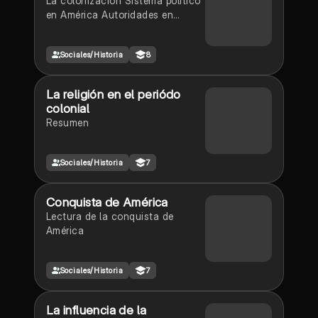
La colonización Sistema político
en América Autoridades en
España Autoridades en América
Sistema económico Recurso
Sociales/Historia
8
humano en la colonia Colonia
Distribución en el espacio
Instituciones socioeconómicas y
La religión en el periódo
políticas de la colonia Mapas
colonial
Resumen
Sociales/Historia
7
Conquista de América
Lectura de la conquista de
América
Sociales/Historia
7
La influencia de la