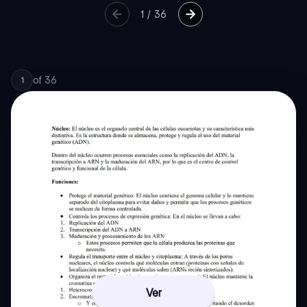
1
/
36
of
36
1
Ver