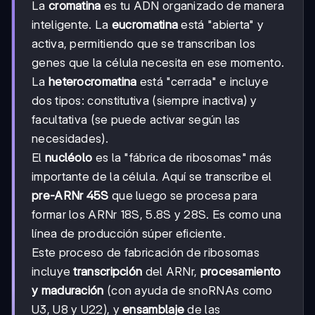
La
cromatina
es tu ADN organizado de manera
inteligente. La
eucromatina
está "abierta" y
activa, permitiendo que se transcriban los
genes que la célula necesita en ese momento.
La
heterocromatina
está "cerrada" e incluye
dos tipos: constitutiva (siempre inactiva) y
facultativa (se puede activar según las
necesidades).
El
nucléolo
es la "fábrica de ribosomas" más
importante de la célula. Aquí se transcribe el
pre-ARNr 45S
que luego se procesa para
formar los ARNr 18S, 5.8S y 28S. Es como una
línea de producción súper eficiente.
Este proceso de fabricación de ribosomas
incluye
transcripción
del ARNr,
procesamiento
y maduración
(con ayuda de snoRNAs como
U3, U8 y U22), y
ensamblaje
de las