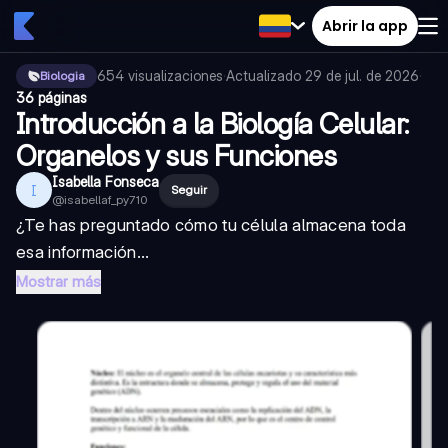
Abrir la app
654
visualizaciones
·
Actualizado
29 de jul. de 2026
·
Biologia
36 páginas
Introducción a la Biología Celular:
Organelos y sus Funciones
Isabella Fonseca
I
Seguir
@
isabellaf_py710
¿Te has preguntado cómo tu célula almacena toda
esa información...
Mostrar más