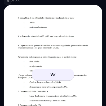
of
36
8
Ver