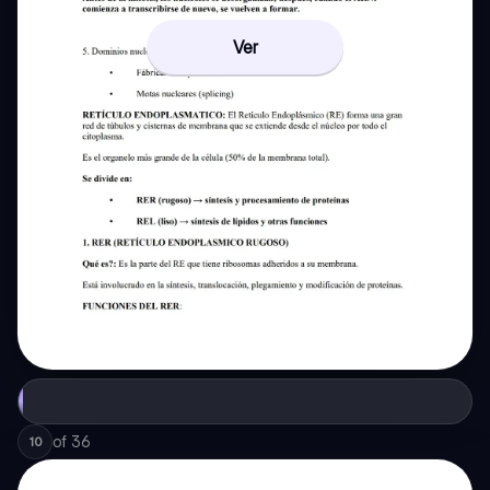
Ver
of
36
10