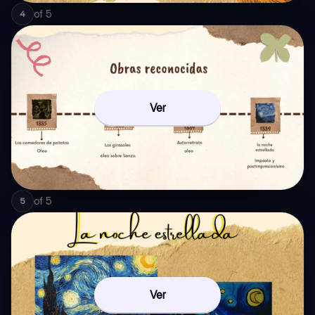
of
5
4
Ver
of
5
5
Ver