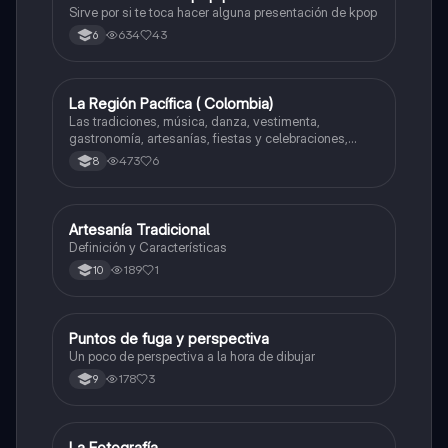
Sirve por si te toca hacer alguna presentación de kpop
634
43
6
La Región Pacífica ( Colombia)
Artes
Las tradiciones, música, danza, vestimenta,
gastronomía, artesanías, fiestas y celebraciones,
medicina tradicional, ritmos e instrumentos
473
6
8
musicales.
Artesanía Tradicional
Artes
Definición y Características
189
1
10
Puntos de fuga y perspectiva
Artes
Un poco de perspectiva a la hora de dibujar
178
3
9
La Fotografía
Artes