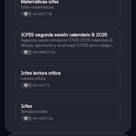
Matemáticas icfes
ICFES: Matemáticas
Icfes matemáticas
1,831
18
11
ICFES segunda sesión calendario B 2025
ICFES: Lectura Crítica
Segunda sesión simulacro ICFES 2025 calendario B
filtrado, aprovecha y se el mejor ICFES de tu colegio y
poder ingresar a universidad, y estudiar aquella
9,888
124
11
carrera con la que tanto sueñas.
Icfes lectura crítica
Lengua Castellana
Lectura crítica
464
2
11
Icfes
ICFES: Sociales y Ciudadanas
Simulacro icfes
1,455
26
11