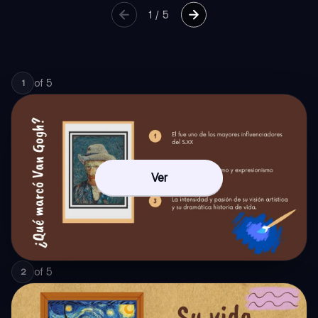
1
/
5
of
5
1
Ver
of
5
2