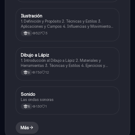
Ilustración
Artes
1. Definición y Propósito 2. Técnicas y Estilos 3.
Aplicaciones y Campos 4. Influencias y Movimientos
Artísticos 5. Ética en la Ilustración 6. Desarrollo
527
3
8
Profesional y Educativo 7. Ejemplos y Referencias
Dibujo a Lápiz
Artes
1. Introducción al Dibujo a Lápiz 2. Materiales y
Herramientas 3. Técnicas y Estilos 4. Ejercicios y
Prácticas Recomendadas 5. Inspiración y
736
12
6
Referencias 6. Proceso Creativo y Experimentación
Sonido
Música
Las ondas sonoras
130
1
8
Más