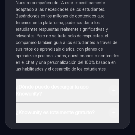
Nuestro compañero de IA está específicamente
adaptado a las necesidades de los estudiantes.
Basándonos en los millones de contenidos que
tenemos en la plataforma, podemos dar a los
estudiantes respuestas realmente significativas y
relevantes. Pero no se trata solo de respuestas, el
compañero también guía a los estudiantes a través de
sus retos de aprendizaje diarios, con planes de
aprendizaje personalizados, cuestionarios o contenidos
en el chat y una personalización del 100% basada en
las habilidades y el desarrollo de los estudiantes.
¿Dónde puedo descargar la app
Knowunity?
Puedes descargar la app en Google Play Store y Apple
App Store.
¿Knowunity es totalmente gratuito?
¡Sí lo es! Tienes acceso totalmente gratuito a todo el
contenido de la app, puedes chatear con otros