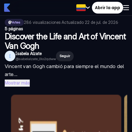
Abrir la app
286
visualizaciones
·
Actualizado
22 de jul. de 2026
·
Artes
5 páginas
Discover the Life and Art of Vincent
Van Gogh
Isabela Alzate
I
Seguir
@
sabelalzate_0lo2qdww
Vincent van Gogh cambió para siempre el mundo del
arte...
Mostrar más