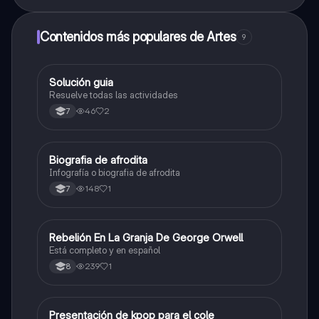
Contenidos más populares de Artes
9
Solución guia
Artes
Resuelve todas las actividades
46
2
7
Biografia de afrodita
Artes
Infografía o biografia de afrodita
148
1
7
Rebelión En La Granja De George Orwell
Sociales/Historia
Está completo y en español
239
1
8
Presentación de kpop para el cole
Artes