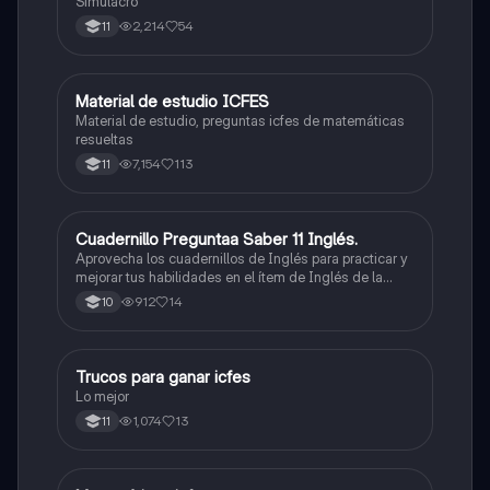
Simulacro
2,214
54
11
Material de estudio ICFES
ICFES: Matemáticas
Material de estudio, preguntas icfes de matemáticas
resueltas
7,154
113
11
Cuadernillo Preguntaa Saber 11 Inglés.
ICFES: Inglés
Aprovecha los cuadernillos de Inglés para practicar y
mejorar tus habilidades en el ítem de Inglés de la
Prueba Saber 11. 🫡
912
14
10
Trucos para ganar icfes
Química
Lo mejor
1,074
13
11