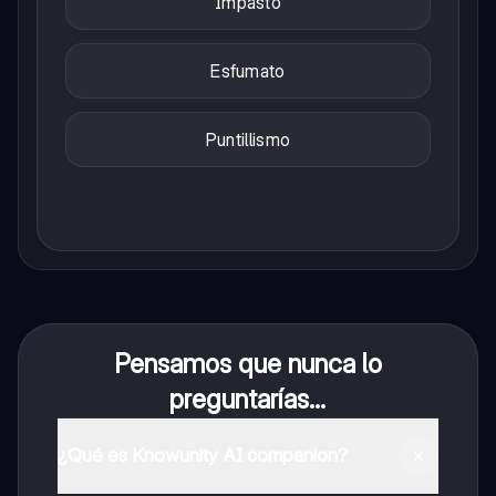
Impasto
Esfumato
Puntillismo
Pensamos que nunca lo
preguntarías...
¿Qué es Knowunity AI companion?