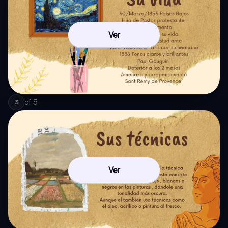
Ver
of
5
3
Ver