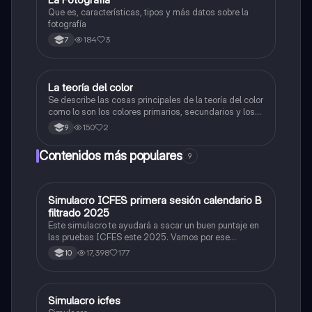
Que es, características, tipos y más datos sobre la
fotografía
184
3
7
La teoría del color
Artes
Se describe las cosas principales de la teoría del color
como lo son los colores primarios, secundarios y los
colores cálidos y fríos es un resumen y sus ejemplos
150
2
9
Contenidos más populares
9
Simulacro ICFES primera sesión calendario B
ICFES: Matemáticas
filtrado 2025
Este simulacro te ayudará a sacar un buen puntaje en
las pruebas ICFES este 2025. Vamos por ese
500/500. Y poder ser admitido en la universidad que
17,398
177
10
quieras, estudiar la carrera que quieres y no la que te
toque. Vamos con toda para sacar un buen puntaje.
Simulacro icfes
ICFES: Lectura Crítica