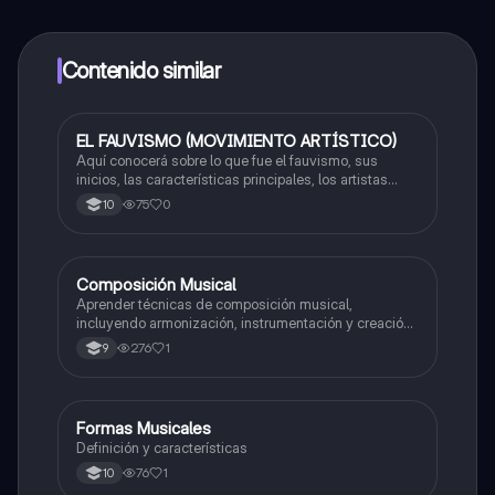
alumnos y recibir ayuda inmeditamente. Puedes ganar
dinero utilizando la aplicación, que te permitirá acceder
a determinadas funciones.
Contenido similar
EL FAUVISMO (MOVIMIENTO ARTÍSTICO)
Artes
Aquí conocerá sobre lo que fue el fauvismo, sus
inicios, las características principales, los artistas
destacados y su evolución y legado.
75
0
10
Composición Musical
Artes
Aprender técnicas de composición musical,
incluyendo armonización, instrumentación y creación
de melodías y arreglos.
276
1
9
Formas Musicales
Música
Definición y características
76
1
10