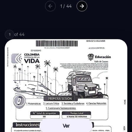
1
/
44
of
44
1
Ver