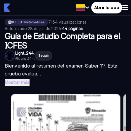
Abrir la app
7154
visualizaciones
·
ICFES: Matemáticas
Actualizado
28 de jul. de 2026
·
44 páginas
Guía de Estudio Completa para el
ICFES
Light_244.
Seguir
@
light_244.
Bienvenido al resumen del examen Saber 11°. Esta
prueba evalúa...
Mostrar más