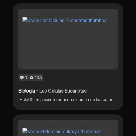
1
103
Biologia -
Las Células Eucariotas
¡Hola!🍍 Te presento aquí un resumen de las características más comunes de las células eucariotas las cuales componen los organismos de todos los miembros del reino animal🦎, vegetal🌻, protista🦠 y fungi🍄.