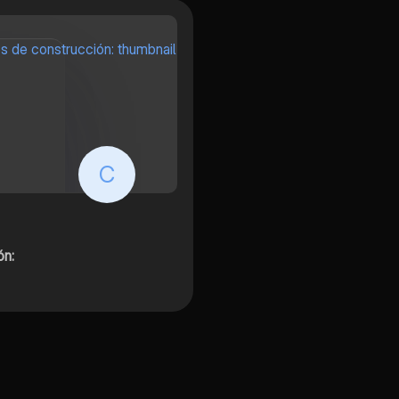
C
ón: