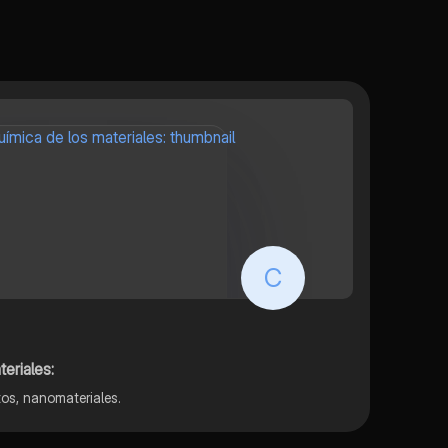
C
eriales:
os, nanomateriales.