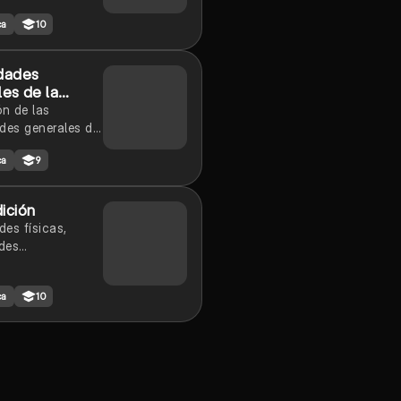
ca
10
dades
es de la
ón de las
des generales de
ia
ca
9
ición
es físicas,
des
ntales,
des derivadas
ca
10