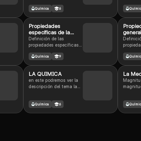
materia, incluyendo
Química
6
Quími
sustancias puras
(elementos y
compuestos) y mezclas
Propiedades
Propie
(homogéneas y
específicas de la
general
heterogéneas).
materia
materia
Definición de las
Definici
propiedades específicas
propieda
de la materia
la mater
Química
9
Quími
LA QUIMICA
La Med
en este podremos ver la
Magnitud
descripción del tema la
magnitu
quimica y se explica sus
fundame
características
magnitu
Química
6
Quími