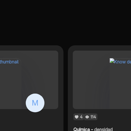
M
4
114
Química -
densidad