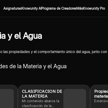
Asignaturas
Knowunity AI
Programa de Creadores
Más
Knowunity Pro
a y el Agua
do las propiedades y el comportamiento único del agua, junto co
es de la Materia y el Agua
CLASIFICACION DE
Propie
LA MATERIA
materia
Mi contenido abarca la
Extensiv
clasificación de la