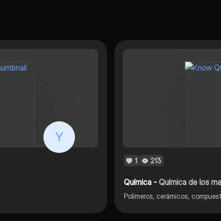
Y
1
213
Química -
Química de los mat
Polímeros, cerámicos, compuest