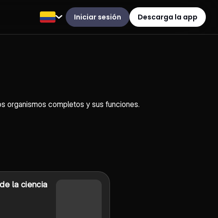
Iniciar sesión
Descarga la app
 los organismos completos y sus funciones.
e la ciencia
s