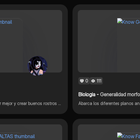
0
111
Biologia -
Generalidad morfo
En el dibujo es importante la anatomía, para poder dibujar mejor y crear buenos rostros o perfiles faciales.