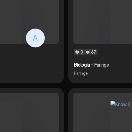
A
0
67
Biologia -
Faringe
Faringe