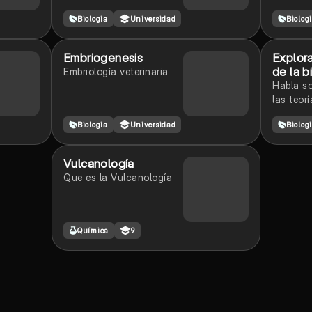
Biologia
Universidad
Biolog
Embriogenesis
Explor
de la b
Embriología veterinaria
Habla so
las teor
Biologia
Universidad
Biolog
Vulcanología
Que es la Vulcanología
Química
9