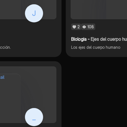
J
2
108
Biologia -
Ejes del cuerpo h
cción.
Los ejes del cuerpo humano
_