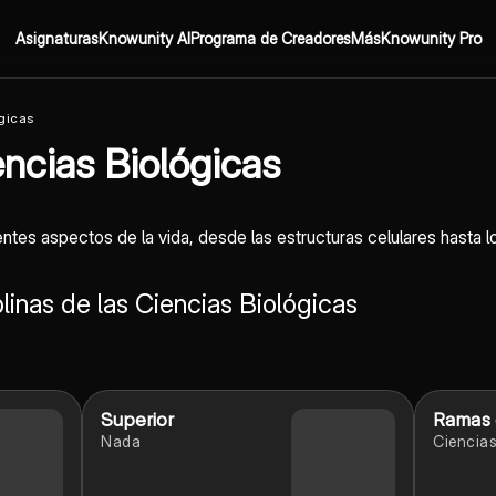
Asignaturas
Knowunity AI
Programa de Creadores
Más
Knowunity Pro
ógicas
encias Biológicas
entes aspectos de la vida, desde las estructuras celulares hasta
inas de las Ciencias Biológicas
Superior
Ramas d
Nada
Ciencia