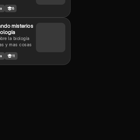
ia
8
ando misterios
iología
bre la biología
ías y mas cosas
ia
11