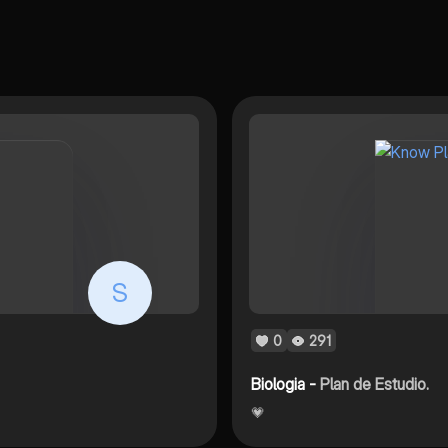
S
0
291
Biologia -
Plan de Estudio.
💗