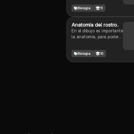
Biologia
11
Anatomía del rostro.
En el dibujo es importante
la anatomía, para poder
dibujar mejor y crear
buenos rostros o perfiles
Biologia
10
faciales.