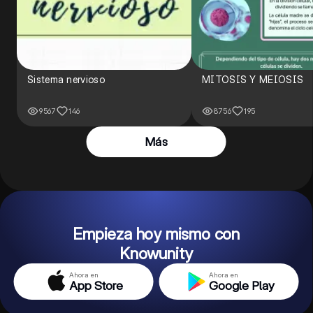
Sistema nervioso
MITOSIS Y MEIOSIS
9567
146
8756
195
Más
Empieza hoy mismo con
Knowunity
Ahora en
Ahora en
App Store
Google Play