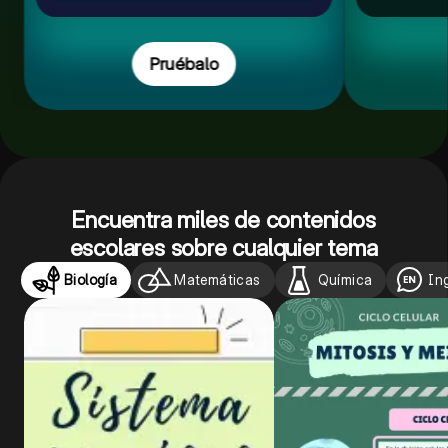
Pruébalo
Encuentra miles de contenidos
escolares sobre cualquier tema
Biología
Matemáticas
Química
In