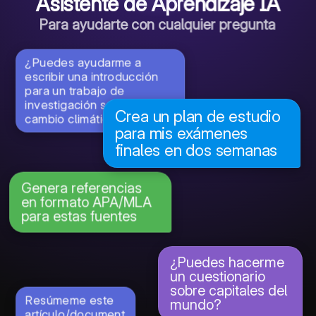
Asistente de Aprendizaje IA
Para ayudarte con cualquier pregunta
¿Puedes ayudarme a
escribir una introducción
para un trabajo de
investigación sobre el
Crea un plan de estudio
cambio climático?
para mis exámenes
finales en dos semanas
Genera referencias
en formato APA/MLA
para estas fuentes
¿Puedes hacerme
un cuestionario
sobre capitales del
Resúmeme este
mundo?
artículo/document