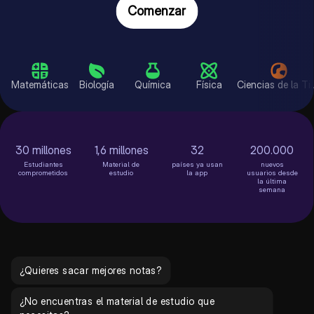
Comenzar
Matemáticas
Biología
Química
Física
Ciencias de la Tierra
30 millones
1,6 millones
32
200.000
Estudiantes
Material de
países ya usan
nuevos
comprometidos
estudio
la app
usuarios desde
la última
semana
¿Quieres sacar mejores notas?
¿No encuentras el material de estudio que