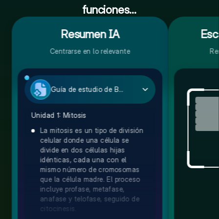
funciones...
Resumen IA
Esc
Centrarse en lo relevante
Re
Guía de estudio de Biología
Unidad 1: Mitosis
La mitosis es un tipo de división
celular donde una célula se
divide en dos células hijas
idénticas, cada una con el
mismo número de cromosomas
que la célula madre. El proceso
incluye profase, metafase,
anafase y telofase, seguido de
citocinesis.