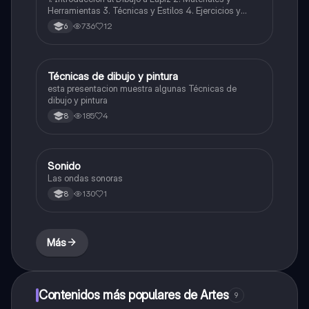
Herramientas 3. Técnicas y Estilos 4. Ejercicios y
Prácticas Recomendadas 5. Inspiración y
736
12
6
Referencias 6. Proceso Creativo y Experimentación
Técnicas de dibujo y pintura
Artes
esta presentacion muestra algunas Técnicas de
dibujo y pintura
185
4
8
Sonido
Música
Las ondas sonoras
130
1
8
Más
Contenidos más populares de Artes
9