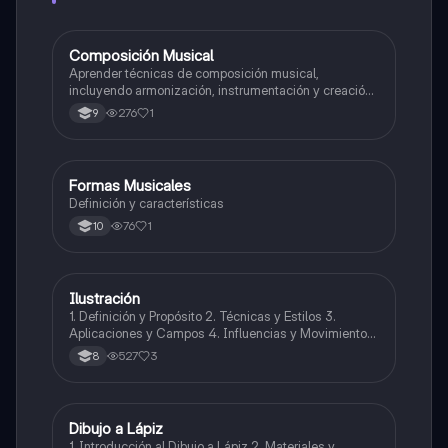
Composición Musical
Artes
Aprender técnicas de composición musical,
incluyendo armonización, instrumentación y creación
de melodías y arreglos.
276
1
9
Formas Musicales
Música
Definición y características
76
1
10
Ilustración
Artes
1. Definición y Propósito 2. Técnicas y Estilos 3.
Aplicaciones y Campos 4. Influencias y Movimientos
Artísticos 5. Ética en la Ilustración 6. Desarrollo
527
3
8
Profesional y Educativo 7. Ejemplos y Referencias
Dibujo a Lápiz
Artes
1. Introducción al Dibujo a Lápiz 2. Materiales y