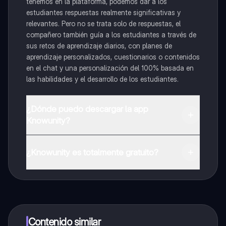
tenemos en la plataforma, podemos dar a los
estudiantes respuestas realmente significativas y
relevantes. Pero no se trata solo de respuestas, el
compañero también guía a los estudiantes a través de
sus retos de aprendizaje diarios, con planes de
aprendizaje personalizados, cuestionarios o contenidos
en el chat y una personalización del 100% basada en
las habilidades y el desarrollo de los estudiantes.
¿Dónde puedo descargar la app
Knowunity?
Puedes descargar la app en Google Play Store y Apple
App Store.
¿Knowunity es totalmente gratuito?
¡Sí lo es! Tienes acceso totalmente gratuito a todo el
contenido de la app, puedes chatear con otros
alumnos y recibir ayuda inmeditamente. Puedes ganar
dinero utilizando la aplicación, que te permitirá acceder
a determinadas funciones.
Contenido similar