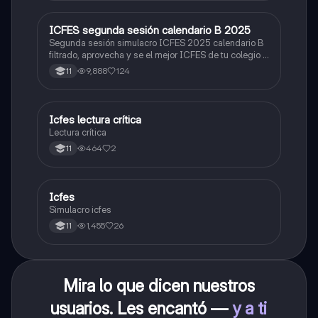
ICFES segunda sesión calendario B 2025
ICFES: Lectura Crítica
Segunda sesión simulacro ICFES 2025 calendario B
filtrado, aprovecha y se el mejor ICFES de tu colegio y
poder ingresar a universidad, y estudiar aquella
9,888
124
11
carrera con la que tanto sueñas.
Icfes lectura crítica
Lengua Castellana
Lectura crítica
464
2
11
Icfes
ICFES: Sociales y Ciudadanas
Simulacro icfes
1,455
26
11
Mira lo que dicen nuestros
usuarios. Les encantó —
y a ti