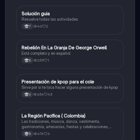
Solución guia
Artes
Resuelve todas las actividades
46
2
7
Rebelión En La Granja De George Orwell
Sociales/Historia
Está completo y en español
239
1
8
Presentación de kpop para el cole
Artes
Sirve por si te toca hacer alguna presentación de kpop
634
43
6
La Región Pacífica ( Colombia)
Artes
Las tradiciones, música, danza, vestimenta,
gastronomía, artesanías, fiestas y celebraciones,
medicina tradicional, ritmos e instrumentos
474
6
8
musicales.