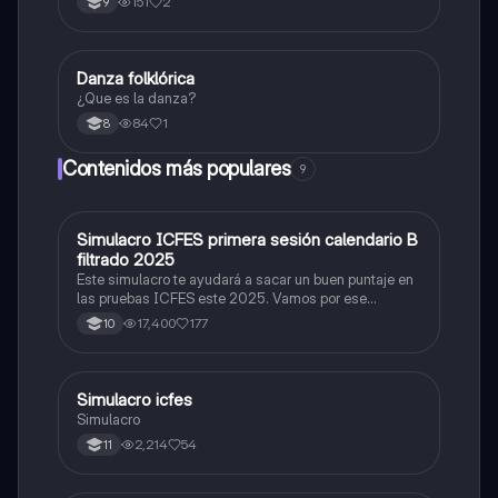
151
2
9
Danza folklórica
Artes
¿Que es la danza?
84
1
8
Contenidos más populares
9
Simulacro ICFES primera sesión calendario B
ICFES: Matemáticas
filtrado 2025
Este simulacro te ayudará a sacar un buen puntaje en
las pruebas ICFES este 2025. Vamos por ese
500/500. Y poder ser admitido en la universidad que
17,400
177
10
quieras, estudiar la carrera que quieres y no la que te
toque. Vamos con toda para sacar un buen puntaje.
Simulacro icfes
ICFES: Lectura Crítica
Simulacro
2,214
54
11