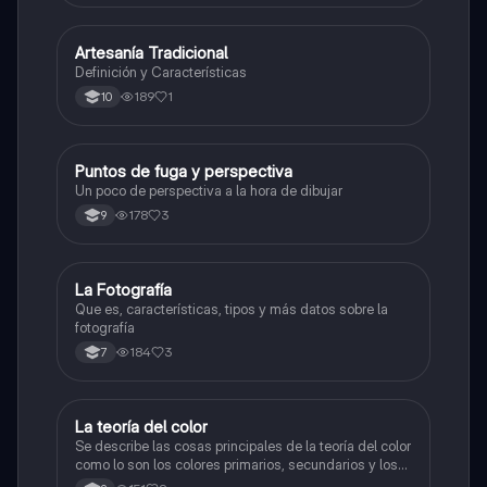
Artesanía Tradicional
Artes
Definición y Características
189
1
10
Puntos de fuga y perspectiva
Artes
Un poco de perspectiva a la hora de dibujar
178
3
9
La Fotografía
Artes
Que es, características, tipos y más datos sobre la
fotografía
184
3
7
La teoría del color
Artes
Se describe las cosas principales de la teoría del color
como lo son los colores primarios, secundarios y los
colores cálidos y fríos es un resumen y sus ejemplos