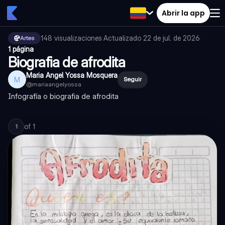
Abrir la app
148
visualizaciones
·
Actualizado
22 de jul. de 2026
·
Artes
1 página
Biografia de afrodita
Maria Angel Yossa Mosquera
M
Seguir
@
mariaangelyossa
Infografía o biografia de afrodita
of
1
1