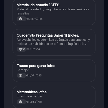
Material de estudio ICFES
ICFES: Matemáticas
Material de estudio, preguntas icfes de matemáticas
resueltas
7,154
113
11
Cuadernillo Preguntaa Saber 11 Inglés.
ICFES: Inglés
Aprovecha los cuadernillos de Inglés para practicar y
mejorar tus habilidades en el ítem de Inglés de la
Prueba Saber 11. 🫡
913
14
10
Trucos para ganar icfes
Química
Lo mejor
1,074
13
11
Matemáticas icfes
ICFES: Matemáticas
Icfes matemáticas
1,833
18
11