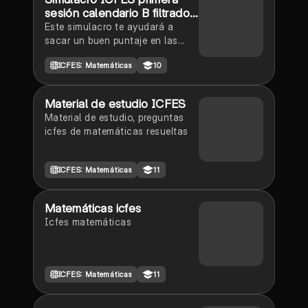
sesión calendario B filtrado
2025
Este simulacro te ayudará a
sacar un buen puntaje en las
pruebas ICFES este 2025.
ICFES: Matemáticas
10
Vamos por ese 500/500. Y poder
ser admitido en la universidad
que quieras, estudiar la carrera
Material de estudio ICFES
que quieres y no la que te toque.
Material de estudio, preguntas
Vamos con toda para sacar un
icfes de matemáticas resueltas
buen puntaje.
ICFES: Matemáticas
11
Matemáticas icfes
Icfes matemáticas
ICFES: Matemáticas
11