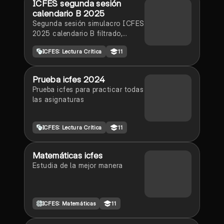
ICFES segunda sesión
calendario B 2025
Segunda sesión simulacro ICFES
2025 calendario B filtrado,
aprovecha y se el mejor ICFES
ICFES: Lectura Crítica
11
de tu colegio y poder ingresar a
universidad, y estudiar aquella
carrera con la que tanto sueñas.
Prueba icfes 2024
Prueba icfes para practicar todas
las asignaturas
ICFES: Lectura Crítica
11
Matemáticas icfes
Estudia de la mejor manera
ICFES: Matemáticas
11