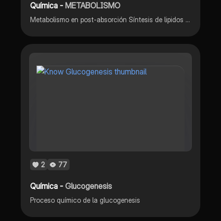
Química -
METABOLISMO
Metabolismo en post-absorción Síntesis de lipidos Quimica
2
77
Química -
Glucogenesis
Proceso químico de la glucogenesis