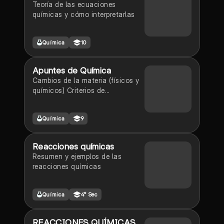
Teoría de las ecuaciones
químicas y cómo interpretarlas
Química
10
Apuntes de Química
Cambios de la materia (físicos y
químicos) Criterios de
clasificación de las reacciones
Reacciones de síntesis,
Química
9
descomposición y sustitución.
Interpretación de ecuaciones
químicas.
Reacciones químicas
Resumen y ejemplos de las
reacciones químicas
Química
4° Sec
REACCIONES QUÍMICAS