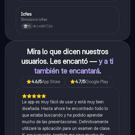
Icfes
ICFES: Sociales y Ciudadanas
Simulacro icfes
1,455
26
11
Mira lo que dicen nuestros
usuarios. Les encantó —
y a ti
también te encantará
.
4.6
/5
App Store
4.7
/5
Google Play
La app es muy fácil de usar y está muy bien
diseñada. Hasta ahora he encontrado todo lo
que estaba buscando y he podido aprender
mucho de las presentaciones. Definitivamente
utilizaré la aplicación para un examen de clase.
Y, por supuesto, también me sirve mucho de