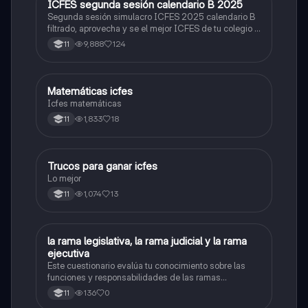
ICFES segunda sesión calendario B 2025
ICFES: Lectura Crítica
Segunda sesión simulacro ICFES 2025 calendario B
filtrado, aprovecha y se el mejor ICFES de tu colegio y
poder ingresar a universidad, y estudiar aquella
9,888
124
11
carrera con la que tanto sueñas.
Matemáticas icfes
ICFES: Matemáticas
Icfes matemáticas
1,833
18
11
Trucos para ganar icfes
Química
Lo mejor
1,074
13
11
L
la rama legislativa, la rama judicial y la rama
Sociales/Historia
ejecutiva
Este cuestionario evalúa tu conocimiento sobre las
funciones y responsabilidades de las ramas
legislativa, judicial y ejecutiva.
136
0
11