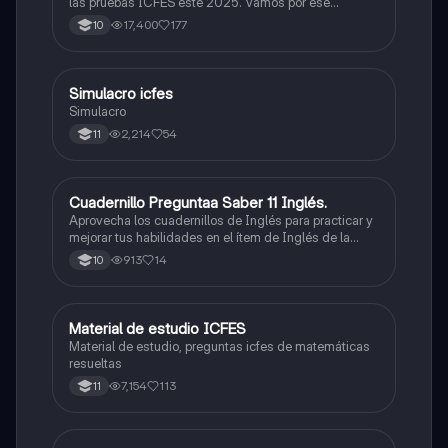
las pruebas ICFES este 2025. Vamos por ese
500/500. Y poder ser admitido en la universidad que
17,400
177
10
quieras, estudiar la carrera que quieres y no la que te
toque. Vamos con toda para sacar un buen puntaje.
Simulacro icfes
ICFES: Lectura Crítica
Simulacro
2,214
54
11
Cuadernillo Preguntaa Saber 11 Inglés.
ICFES: Inglés
Aprovecha los cuadernillos de Inglés para practicar y
mejorar tus habilidades en el ítem de Inglés de la
Prueba Saber 11. 🫡
913
14
10
Material de estudio ICFES
ICFES: Matemáticas
Material de estudio, preguntas icfes de matemáticas
resueltas
7,154
113
11