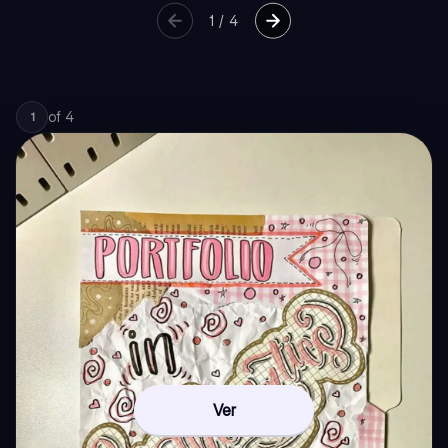
1
/
4
of
4
1
Ver