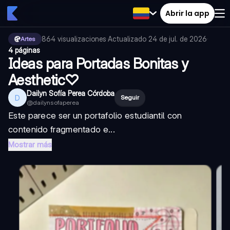
Abrir la app
864
visualizaciones
·
Actualizado
24 de jul. de 2026
·
Artes
4 páginas
Ideas para Portadas Bonitas y
Aesthetic♡
Dailyn Sofía Perea Córdoba
D
Seguir
@
dailynsofaperea
Este parece ser un portafolio estudiantil con
contenido fragmentado e...
Mostrar más