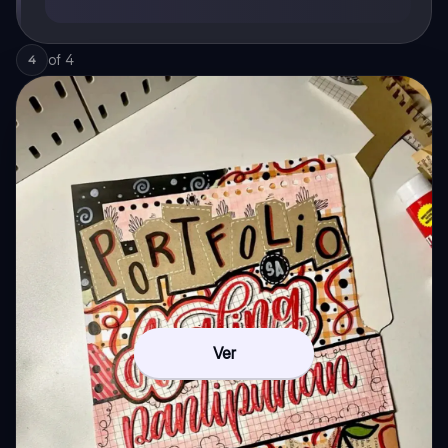
of
4
4
Ver