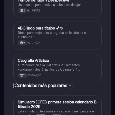
Puntos de fuga y perspectiva
Artes
Un poco de perspectiva a la hora de dibujar
178
3
9
ABC lindo para títulos 💕✨
Lengua Castellana
Ideas para mejorar tu ortografía en los títulos o
subtítulos ✨
124
4
6
Caligrafía Artística
Artes
1. Introducción a la Caligrafía 2. Elementos
Fundamentales 3. Estilos de Caligrafía 4.
Herramientas y Materiales 5. Aplicaciones y Usos 6.
954
7
8
Técnicas y Práctica 7. Importancia Cultural y
Contemporánea
Contenidos más populares
9
Simulacro ICFES primera sesión calendario B
ICFES: Matemáticas
filtrado 2025
Este simulacro te ayudará a sacar un buen puntaje en