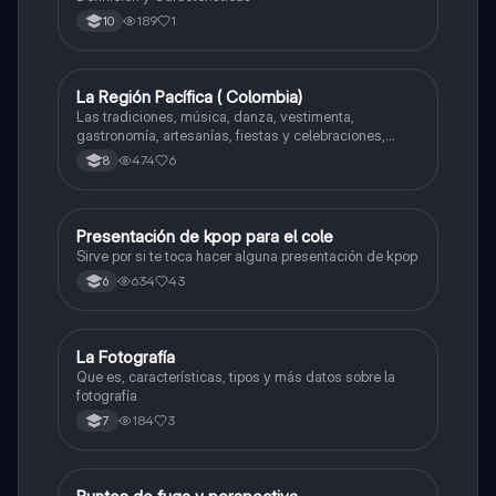
189
1
10
La Región Pacífica ( Colombia)
Artes
Las tradiciones, música, danza, vestimenta,
gastronomía, artesanías, fiestas y celebraciones,
medicina tradicional, ritmos e instrumentos
474
6
8
musicales.
Presentación de kpop para el cole
Artes
Sirve por si te toca hacer alguna presentación de kpop
634
43
6
La Fotografía
Artes
Que es, características, tipos y más datos sobre la
fotografía
184
3
7