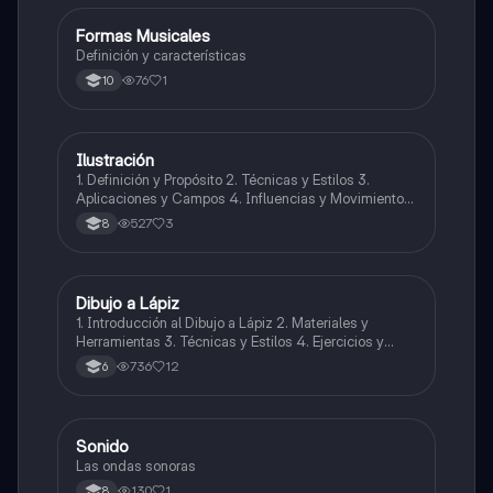
Formas Musicales
Música
Definición y características
76
1
10
Ilustración
Artes
1. Definición y Propósito 2. Técnicas y Estilos 3.
Aplicaciones y Campos 4. Influencias y Movimientos
Artísticos 5. Ética en la Ilustración 6. Desarrollo
527
3
8
Profesional y Educativo 7. Ejemplos y Referencias
Dibujo a Lápiz
Artes
1. Introducción al Dibujo a Lápiz 2. Materiales y
Herramientas 3. Técnicas y Estilos 4. Ejercicios y
Prácticas Recomendadas 5. Inspiración y
736
12
6
Referencias 6. Proceso Creativo y Experimentación
Sonido
Música
Las ondas sonoras
130
1
8