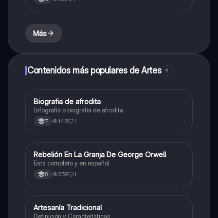
Más
Contenidos más populares de Artes
9
Biografia de afrodita
Artes
Infografía o biografia de afrodita
148
1
7
Rebelión En La Granja De George Orwell
Sociales/Historia
Está completo y en español
239
1
8
Artesanía Tradicional
Artes
Definición y Características