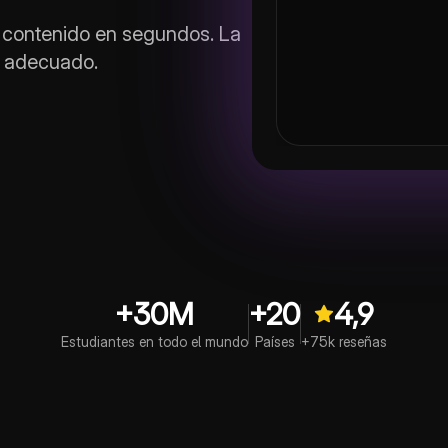
durante la fotosíntes
r contenido en segundos. La
ío adecuado.
+30M
+20
4,9
Estudiantes en todo el mundo
Países
+75k reseñas