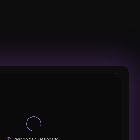
íntesis
1 de 5
Oxígeno
Dióxido de carbono
s plantas
Nitrógeno