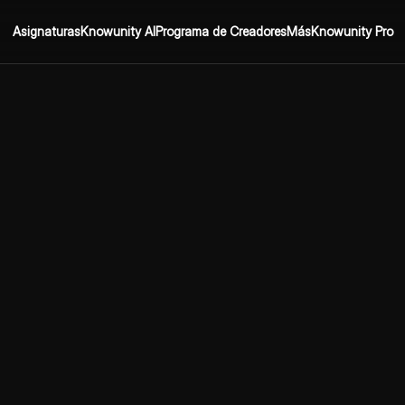
Asignaturas
Knowunity AI
Programa de Creadores
Más
Knowunity Pro