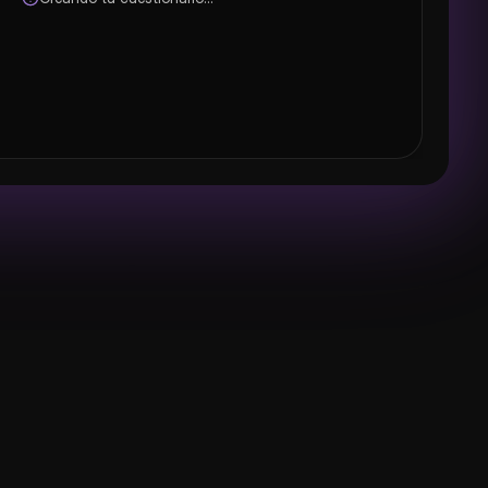
is?
Hidrógeno