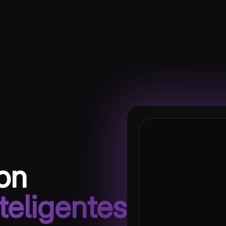
Cuestionario de fotos
on
teligentes
¿Qué gas absorben la