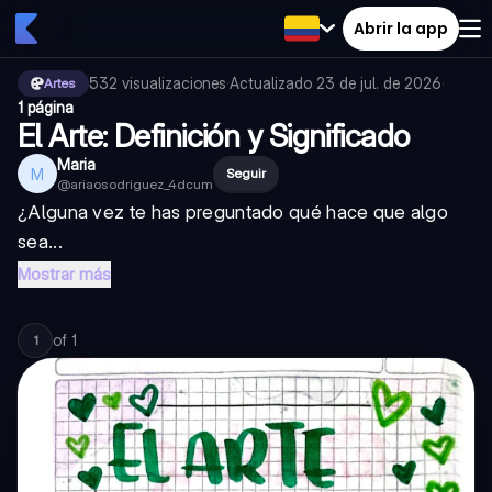
Abrir la app
532
visualizaciones
·
Actualizado
23 de jul. de 2026
·
Artes
1 página
El Arte: Definición y Significado
Maria
M
Seguir
@
ariaosodriguez_4dcum
¿Alguna vez te has preguntado qué hace que algo
sea...
Mostrar más
of
1
1