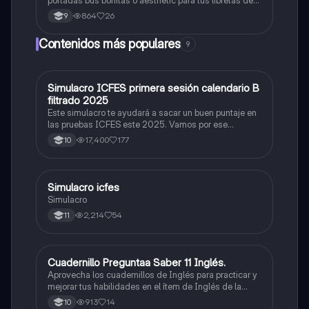
apuntes!
864
26
9
Contenidos más populares
9
Simulacro ICFES primera sesión calendario B
ICFES: Matemáticas
filtrado 2025
Este simulacro te ayudará a sacar un buen puntaje en
las pruebas ICFES este 2025. Vamos por ese
500/500. Y poder ser admitido en la universidad que
17,400
177
10
quieras, estudiar la carrera que quieres y no la que te
toque. Vamos con toda para sacar un buen puntaje.
Simulacro icfes
ICFES: Lectura Crítica
Simulacro
2,214
54
11
Cuadernillo Preguntaa Saber 11 Inglés.
ICFES: Inglés
Aprovecha los cuadernillos de Inglés para practicar y
mejorar tus habilidades en el ítem de Inglés de la
Prueba Saber 11. 🫡
913
14
10