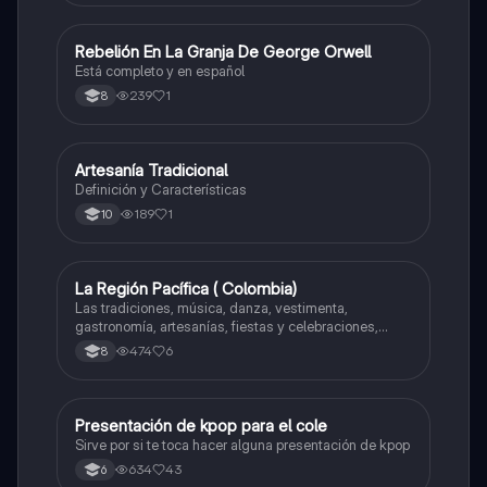
Rebelión En La Granja De George Orwell
Sociales/Historia
Está completo y en español
239
1
8
Artesanía Tradicional
Artes
Definición y Características
189
1
10
La Región Pacífica ( Colombia)
Artes
Las tradiciones, música, danza, vestimenta,
gastronomía, artesanías, fiestas y celebraciones,
medicina tradicional, ritmos e instrumentos
474
6
8
musicales.
Presentación de kpop para el cole
Artes
Sirve por si te toca hacer alguna presentación de kpop
634
43
6