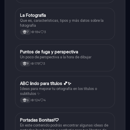
La Fotografía
Artes
Que es, características, tipos y más datos sobre la
fotografía
184
3
7
Puntos de fuga y perspectiva
Artes
Un poco de perspectiva a la hora de dibujar
178
3
9
ABC lindo para títulos 💕✨
Lengua Castellana
Ideas para mejorar tu ortografía en los títulos o
subtítulos ✨
124
4
6
Portadas Bonitas!♡
Artes
En este contenido podrás encontrar algunas ideas de
portadas bus bonitas o aesthetic para tus libretas de