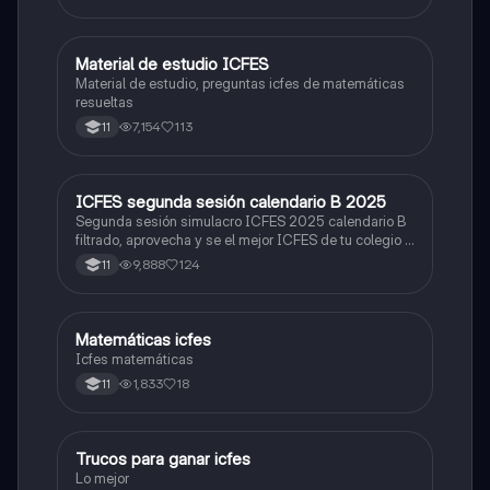
Material de estudio ICFES
ICFES: Matemáticas
Material de estudio, preguntas icfes de matemáticas
resueltas
7,154
113
11
ICFES segunda sesión calendario B 2025
ICFES: Lectura Crítica
Segunda sesión simulacro ICFES 2025 calendario B
filtrado, aprovecha y se el mejor ICFES de tu colegio y
poder ingresar a universidad, y estudiar aquella
9,888
124
11
carrera con la que tanto sueñas.
Matemáticas icfes
ICFES: Matemáticas
Icfes matemáticas
1,833
18
11
Trucos para ganar icfes
Química
Lo mejor