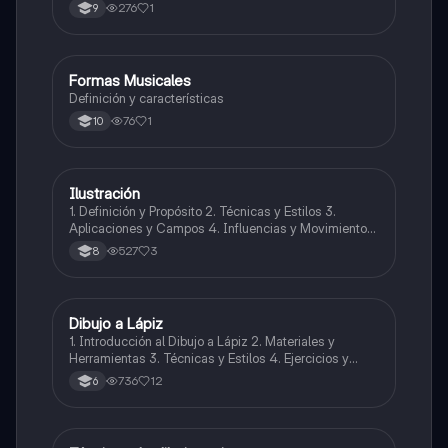
de melodías y arreglos.
276
1
9
Formas Musicales
Música
Definición y características
76
1
10
Ilustración
Artes
1. Definición y Propósito 2. Técnicas y Estilos 3.
Aplicaciones y Campos 4. Influencias y Movimientos
Artísticos 5. Ética en la Ilustración 6. Desarrollo
527
3
8
Profesional y Educativo 7. Ejemplos y Referencias
Dibujo a Lápiz
Artes
1. Introducción al Dibujo a Lápiz 2. Materiales y
Herramientas 3. Técnicas y Estilos 4. Ejercicios y
Prácticas Recomendadas 5. Inspiración y
736
12
6
Referencias 6. Proceso Creativo y Experimentación