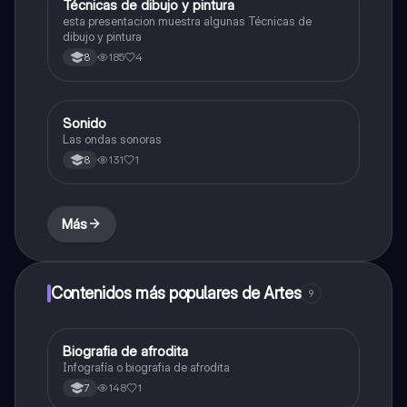
Técnicas de dibujo y pintura
Artes
esta presentacion muestra algunas Técnicas de
dibujo y pintura
185
4
8
Sonido
Música
Las ondas sonoras
131
1
8
Más
Contenidos más populares de Artes
9
Biografia de afrodita
Artes
Infografía o biografia de afrodita
148
1
7