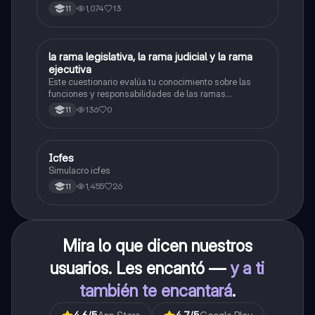
1,074
13
11
L
la rama legislativa, la rama judicial y la rama
Sociales/Historia
ejecutiva
Este cuestionario evalúa tu conocimiento sobre las
funciones y responsabilidades de las ramas
legislativa, judicial y ejecutiva.
136
0
11
Icfes
ICFES: Sociales y Ciudadanas
Simulacro icfes
1,455
26
11
Mira lo que dicen nuestros
usuarios. Les encantó —
y a ti
también te encantará
.