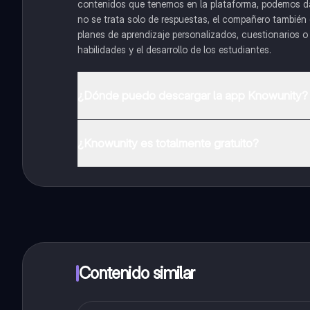
contenidos que tenemos en la plataforma, podemos dar 
no se trata solo de respuestas, el compañero también g
planes de aprendizaje personalizados, cuestionarios 
habilidades y el desarrollo de los estudiantes.
¿Dónde puedo descargar la app Knowunity?
Puedes descargar la app en Google Play Store y Apple
¿Knowunity es totalmente gratuito?
¡Sí lo es! Tienes acceso totalmente gratuito a todo e
inmeditamente. Puedes ganar dinero utilizando la apli
Contenido similar