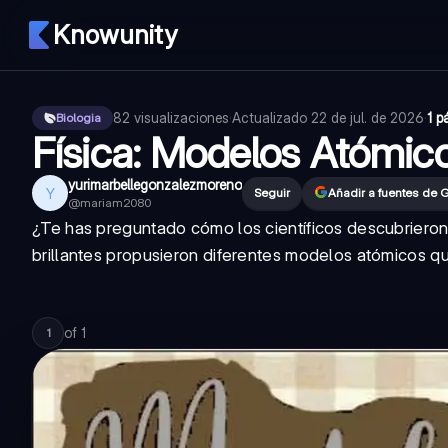
Knowunity
82
visualizaciones
·
Actualizado
22 de jul. de 2026
·
1 p
Biologia
Física: Modelos Atómic
yurimarbellegonzalezmoreno
Y
Seguir
Añadir a fuentes de 
@
mariam2080
¿Te has preguntado cómo los científicos descubrieron la
brillantes propusieron diferentes modelos atómicos q
of
1
1