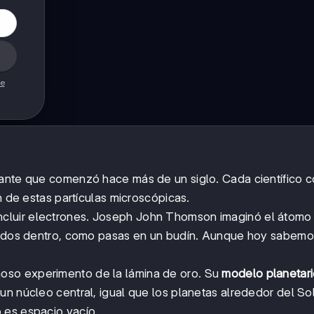
de
nante que comenzó hace más de un siglo. Cada científico 
n de estas partículas microscópicas.
 incluir electrones. Joseph John Thomson imaginó el átom
stados dentro, como pasas en un budín. Aunque hoy sabem
oso experimento de la lámina de oro. Su
modelo planetar
n núcleo central, igual que los planetas alrededor del Sol
 es espacio vacío.