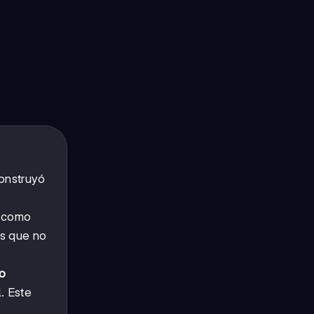
construyó
o como
os que no
io
. Este