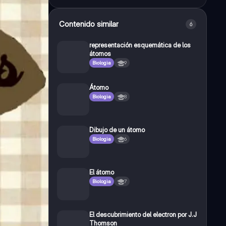
Contenido similar
6
representación esquemática de los
átomos
Biologia
9
Átomo
Biologia
8
Dibujo de un átomo
Biologia
6
El átomo
Biologia
7
El descubrimiento del electron por J.J
Thomson