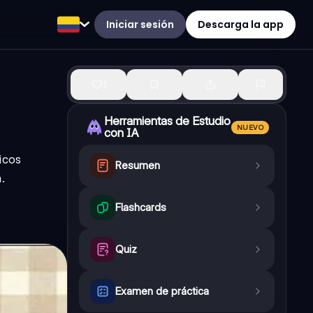
Iniciar sesión
Descarga la app
1
Herramientas de Estudio
NUEVO
con IA
sicos
Resumen
.
Flashcards
Quiz
Examen de práctica