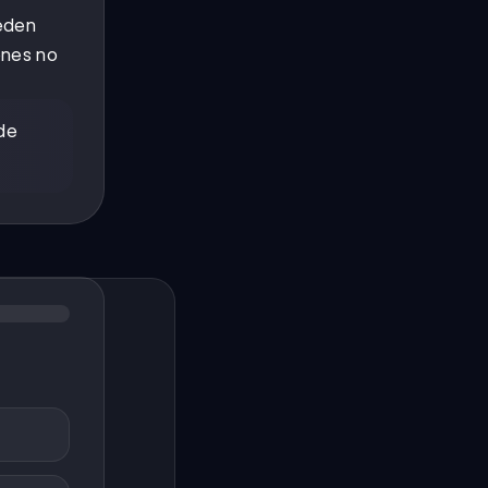
ueden
rones no
de