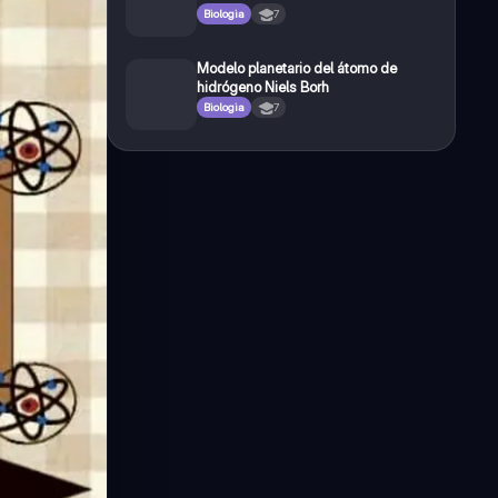
Biologia
7
Modelo planetario del átomo de
hidrógeno Niels Borh
Biologia
7