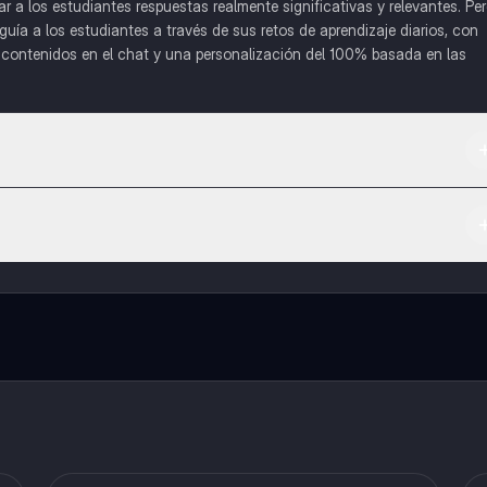
a los estudiantes respuestas realmente significativas y relevantes. Pe
uía a los estudiantes a través de sus retos de aprendizaje diarios, con
o contenidos en el chat y una personalización del 100% basada en las
 App Store.
l contenido de la app, puedes chatear con otros alumnos y recibir ayuda
cación, que te permitirá acceder a determinadas funciones.