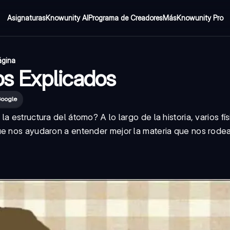
Asignaturas
Knowunity AI
Programa de Creadores
Más
Knowunity Pro
ágina
os Explicados
Google
 estructura del átomo? A lo largo de la historia, varios fí
ue nos ayudaron a entender mejor la materia que nos rodea