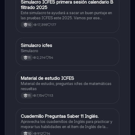
Simulacro ICFES primera sesión calendario B
ICFES: Matemáticas
filtrado 2025
Este simulacro te ayudará a sacar un buen puntaje en
las pruebas ICFES este 2025. Vamos por ese
500/500. Y poder ser admitido en la universidad que
17,398
177
10
quieras, estudiar la carrera que quieres y no la que te
toque. Vamos con toda para sacar un buen puntaje.
Simulacro icfes
ICFES: Lectura Crítica
Simulacro
2,214
54
11
Material de estudio ICFES
ICFES: Matemáticas
Material de estudio, preguntas icfes de matemáticas
resueltas
7,154
113
11
Cuadernillo Preguntaa Saber 11 Inglés.
ICFES: Inglés
Aprovecha los cuadernillos de Inglés para practicar y
mejorar tus habilidades en el ítem de Inglés de la
Prueba Saber 11. 🫡
912
14
10