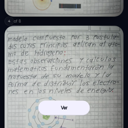
of
8
4
Ver