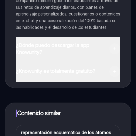
compañero también guía a los estudiantes a través de
sus retos de aprendizaje diarios, con planes de
aprendizaje personalizados, cuestionarios o contenidos
en el chat y una personalización del 100% basada en
las habilidades y el desarrollo de los estudiantes.
¿Dónde puedo descargar la app
Knowunity?
Puedes descargar la app en Google Play Store y Apple
App Store.
¿Knowunity es totalmente gratuito?
¡Sí lo es! Tienes acceso totalmente gratuito a todo el
contenido de la app, puedes chatear con otros
alumnos y recibir ayuda inmeditamente. Puedes ganar
dinero utilizando la aplicación, que te permitirá acceder
a determinadas funciones.
Contenido similar
representación esquemática de los átomos
Biologia