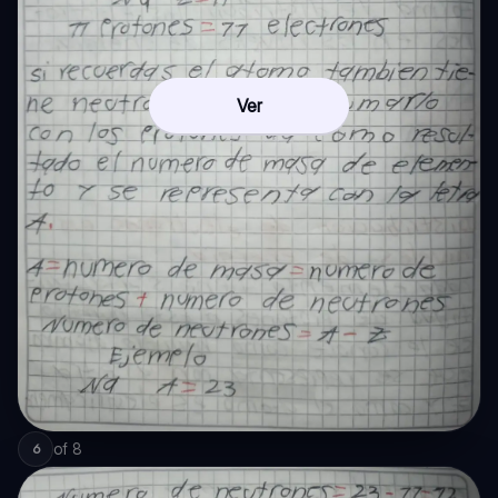
Ver
of
8
6