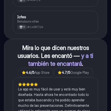
Icfes
ICFES: Sociales y Ciudadanas
Simulacro icfes
1,455
26
11
Mira lo que dicen nuestros
usuarios. Les encantó —
y a ti
también te encantará
.
4.6
/5
App Store
4.7
/5
Google Play
La app es muy fácil de usar y está muy bien
diseñada. Hasta ahora he encontrado todo lo
que estaba buscando y he podido aprender
mucho de las presentaciones. Definitivamente
utilizaré la aplicación para un examen de clase.