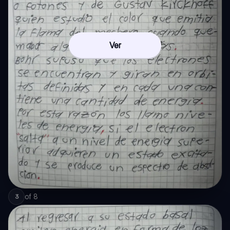
Ver
of
8
3