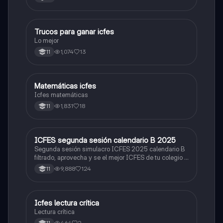
Trucos para ganar icfes
Química
Lo mejor
1,074
13
11
Matemáticas icfes
ICFES: Matemáticas
Icfes matemáticas
1,831
18
11
ICFES segunda sesión calendario B 2025
ICFES: Lectura Crítica
Segunda sesión simulacro ICFES 2025 calendario B
filtrado, aprovecha y se el mejor ICFES de tu colegio y
poder ingresar a universidad, y estudiar aquella
9,888
124
11
carrera con la que tanto sueñas.
Icfes lectura crítica
Lengua Castellana
Lectura crítica
464
2
11