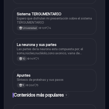
Sistema TERGUMENTARIO
Biologia
Espero que disfruten mi presentación sobre el sistema
TERGUMENTARIO
169
4
Universidad
La neurona y sus partes
Biologia
Las partes de la neurona esta compuesta por; el
soma,núcleo,nucléolo,cono axonico, vaina de
mielina,celula schwan,núcleo de schwann,nódulo de
149
1
10
Ranvier,terminal axonico Arborizacion terminal, botón
sinaptico,dentristas y sustancia de Nissi.
Apuntes
Biologia
Síntesis de proteínas y sus pasos
266
5
9
Contenidos más populares
9