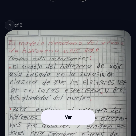
of
8
1
Ver