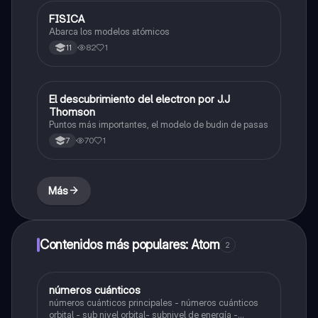
FISICA
Biologia
Abarca los modelos atómicos
82
1
11
El descubrimiento del electron por J.J
Biologia
Thomson
Puntos más importantes, el modelo de budin de pasas
70
1
7
Más
Contenidos más populares: Atom
2
números cuánticos
Biologia
números cuánticos principales - números cuánticos
orbital - sub nivel orbital- subnivel de energía -