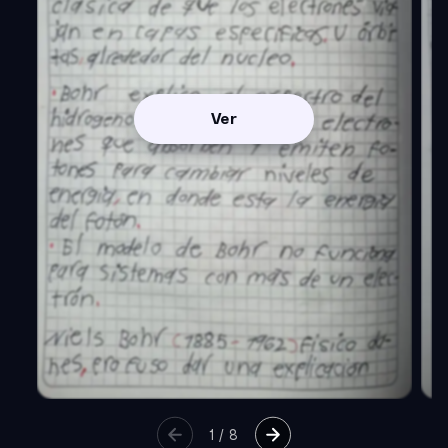
Ver
1
/
8