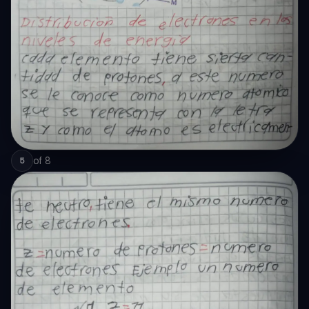
of
8
5