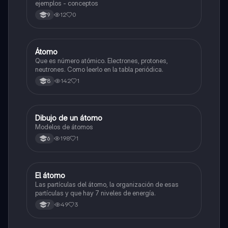
ejemplos - conceptos
12
0
9
Átomo
Biologia
Que es número atómico. Electrones, protones,
neutrones. Como leerlo en la tabla periódica.
142
1
8
Dibujo de un átomo
Biologia
Modelos de átomos
198
1
6
El átomo
Biologia
Las partículas del átomo, la organización de esas
partículas y que hay 7 niveles de energía.
49
3
7