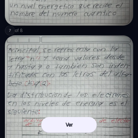
of
8
7
Ver