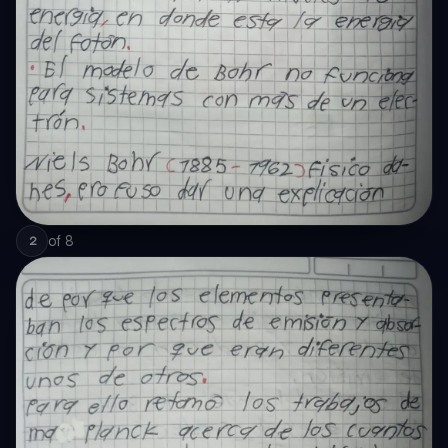
of
8
2