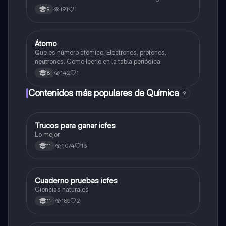
número cuántico magnético - número cuántico SPÍN -
191
1
9
principio de exclusión de pauli - ejemplos
Átomo
Biologia
Que es número atómico. Electrones, protones,
neutrones. Como leerlo en la tabla periódica.
142
1
8
Contenidos más populares de Química
9
Trucos para ganar icfes
Química
Lo mejor
1,074
13
11
Cuaderno pruebas icfes
Biologia
Ciencias naturales
185
2
11