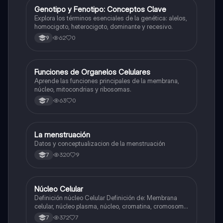
G
Genotipo y Fenotipo: Conceptos Clave
Biologia
Explora los términos esenciales de la genética: alelos,
homocigoto, heterocigoto, dominante y recesivo.
62
0
9
F
Funciones de Organelos Celulares
Biologia
Aprende las funciones principales de la membrana,
núcleo, mitocondrias y ribosomas.
63
0
7
La menstruación
Biologia
Datos y conceptualizacion de la menstruación
320
9
7
Núcleo Celular
Biologia
Definición núcleo Celular Definición de: Membrana
celular, núcleo plasma, núcleo, cromatina, cromosoma
Interfase Fases de la interfase
372
7
7