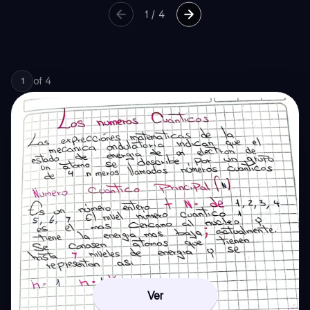
1
/
4
of
4
1
Ver