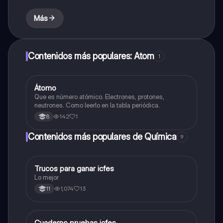
Más
Contenidos más populares: Atom
1
Átomo
Biologia
Que es número atómico. Electrones, protones,
neutrones. Como leerlo en la tabla periódica.
142
1
8
Contenidos más populares de Química
9
Trucos para ganar icfes
Química
Lo mejor
1,074
13
11
Cuaderno pruebas icfes
Biologia