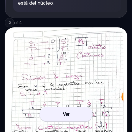
está del núcleo.
of
4
2
Ver