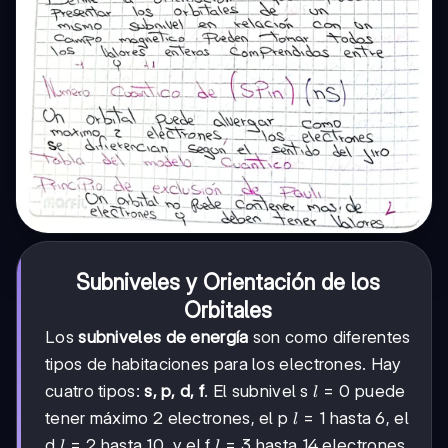
Subniveles y Orientación de los
Orbitales
Los
subniveles de energía
son como diferentes
tipos de habitaciones para los electrones. Hay
l=0
=
0
cuatro tipos:
s, p, d, f
. El subnivel s
puede
l
l=1
=
1
tener máximo 2 electrones, el p
hasta 6, el
l
l=2
=
2
l=3
=
3
d
hasta 10, y el f
hasta 14 electrones.
l
l