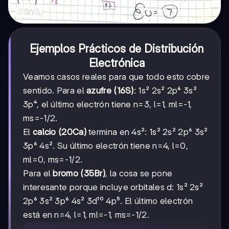
Ejemplos Prácticos de Distribución
Electrónica
Veamos casos reales para que todo esto cobre
sentido. Para el
azufre (16S)
: 1s² 2s² 2p⁶ 3s²
3p⁴, el último electrón tiene n=3, l=1, ml=-1,
ms=-1/2.
El
calcio (20Ca)
termina en 4s²: 1s² 2s² 2p⁶ 3s²
3p⁶ 4s². Su último electrón tiene n=4, l=0,
ml=0, ms=-1/2.
Para el
bromo (35Br)
, la cosa se pone
interesante porque incluye orbitales d: 1s² 2s²
2p⁶ 3s² 3p⁶ 4s² 3d¹⁰ 4p⁵. El último electrón
está en n=4, l=1, ml=-1, ms=-1/2.