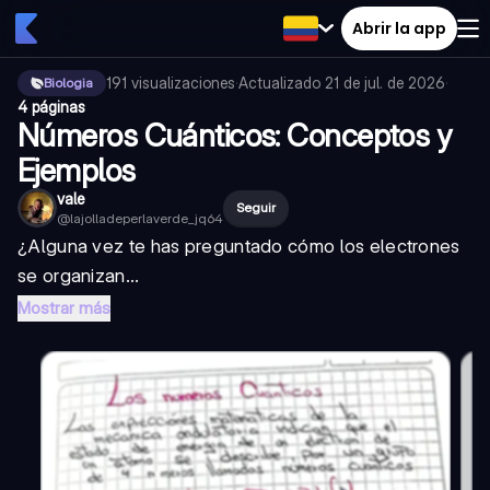
Abrir la app
191
visualizaciones
·
Actualizado
21 de jul. de 2026
·
Biologia
4 páginas
Números Cuánticos: Conceptos y
Ejemplos
vale
Seguir
@
lajolladeperlaverde_jq64
¿Alguna vez te has preguntado cómo los electrones
se organizan...
Mostrar más