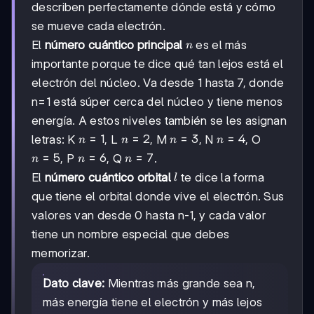
describen perfectamente dónde está y cómo
se mueve cada electrón.
n
El
número cuántico principal
es el más
n
importante porque te dice qué tan lejos está el
electrón del núcleo. Va desde 1 hasta 7, donde
n=1 está súper cerca del núcleo y tiene menos
energía. A estos niveles también se les asignan
n=1
=
1
n=2
=
2
n=3
=
3
n=4
=
4
letras: K
, L
, M
, N
, O
n
n
n
n
n=5
=
5
n=6
=
6
n=7
=
7
, P
, Q
.
n
n
n
l
El
número cuántico orbital
te dice la forma
l
que tiene el orbital donde vive el electrón. Sus
valores van desde 0 hasta n-1, y cada valor
tiene un nombre especial que debes
memorizar.
Dato clave:
Mientras más grande sea n,
más energía tiene el electrón y más lejos