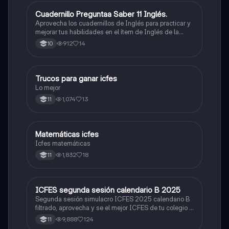
Cuadernillo Preguntaa Saber 11 Inglés.
ICFES: Inglés
Aprovecha los cuadernillos de Inglés para practicar y
mejorar tus habilidades en el ítem de Inglés de la
Prueba Saber 11. 🫡
912
14
10
Trucos para ganar icfes
Química
Lo mejor
1,074
13
11
Matemáticas icfes
ICFES: Matemáticas
Icfes matemáticas
1,832
18
11
ICFES segunda sesión calendario B 2025
ICFES: Lectura Crítica
Segunda sesión simulacro ICFES 2025 calendario B
filtrado, aprovecha y se el mejor ICFES de tu colegio y
poder ingresar a universidad, y estudiar aquella
9,888
124
11
carrera con la que tanto sueñas.