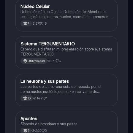
Núcleo Celular
Biologia
Definición núcleo Celular Definición de: Membrana
celular, núcleo plasma, núcleo, cromatina, cromosoma
Interfase Fases de la interfase
375
8
7
Sistema TERGUMENTARIO
Biologia
Espero que disfruten mi presentación sobre el sistema
TERGUMENTARIO
171
4
Universidad
La neurona y sus partes
Biologia
Las partes de la neurona esta compuesta por; el
soma,núcleo,nucléolo,cono axonico, vaina de
mielina,celula schwan,núcleo de schwann,nódulo de
149
1
10
Ranvier,terminal axonico Arborizacion terminal, botón
sinaptico,dentristas y sustancia de Nissi.
Apuntes
Biologia
Síntesis de proteínas y sus pasos
266
5
9