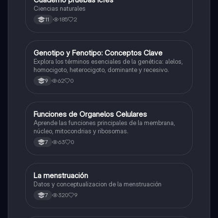
Ciencias naturales
185
2
11
G
Genotipo y Fenotipo: Conceptos Clave
Biologia
Explora los términos esenciales de la genética: alelos,
homocigoto, heterocigoto, dominante y recesivo.
62
0
9
F
Funciones de Organelos Celulares
Biologia
Aprende las funciones principales de la membrana,
núcleo, mitocondrias y ribosomas.
63
0
7
La menstruación
Biologia
Datos y conceptualizacion de la menstruación
320
9
7