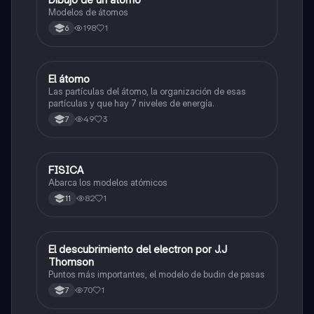
Modelos de átomos
198
1
6
El átomo
Biologia
Las partículas del átomo, la organización de esas
partículas y que hay 7 niveles de energía.
49
3
7
FISICA
Biologia
Abarca los modelos atómicos
82
1
11
El descubrimiento del electron por J.J
Biologia
Thomson
Puntos más importantes, el modelo de budin de pasas
70
1
7