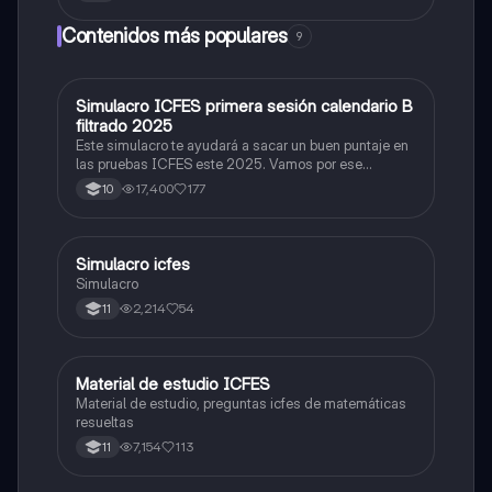
Contenidos más populares
9
Simulacro ICFES primera sesión calendario B
ICFES: Matemáticas
filtrado 2025
Este simulacro te ayudará a sacar un buen puntaje en
las pruebas ICFES este 2025. Vamos por ese
500/500. Y poder ser admitido en la universidad que
17,400
177
10
quieras, estudiar la carrera que quieres y no la que te
toque. Vamos con toda para sacar un buen puntaje.
Simulacro icfes
ICFES: Lectura Crítica
Simulacro
2,214
54
11
Material de estudio ICFES
ICFES: Matemáticas
Material de estudio, preguntas icfes de matemáticas
resueltas
7,154
113
11