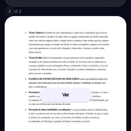
of
2
2
Ver