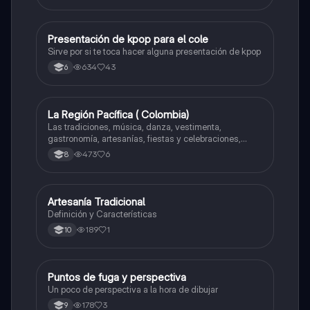
Presentación de kpop para el cole
Artes
Sirve por si te toca hacer alguna presentación de kpop
634
43
6
La Región Pacífica ( Colombia)
Artes
Las tradiciones, música, danza, vestimenta,
gastronomía, artesanías, fiestas y celebraciones,
medicina tradicional, ritmos e instrumentos
473
6
8
musicales.
Artesanía Tradicional
Artes
Definición y Características
189
1
10
Puntos de fuga y perspectiva
Artes
Un poco de perspectiva a la hora de dibujar
178
3
9