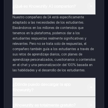
¿Qué es Knowunity AI companion?
Nuestro compañero de IA está específicamente
adaptado a las necesidades de los estudiantes.
Basándonos en los millones de contenidos que
tenemos en la plataforma, podemos dar a los
estudiantes respuestas realmente significativas y
relevantes. Pero no se trata solo de respuestas, el
compañero también guía a los estudiantes a través de
sus retos de aprendizaje diarios, con planes de
aprendizaje personalizados, cuestionarios o contenidos
en el chat y una personalización del 100% basada en
las habilidades y el desarrollo de los estudiantes.
¿Dónde puedo descargar la app
Knowunity?
Puedes descargar la app en Google Play Store y Apple
App Store.
¿Knowunity es totalmente gratuito?