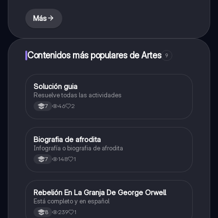
Más
Contenidos más populares de Artes
9
Solución guia
Artes
Resuelve todas las actividades
46
2
7
Biografia de afrodita
Artes
Infografía o biografia de afrodita
148
1
7
Rebelión En La Granja De George Orwell
Sociales/Historia
Está completo y en español
239
1
8