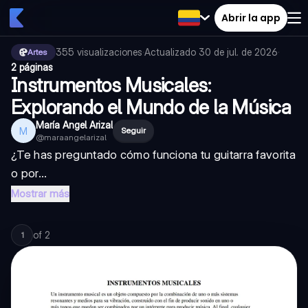
Abrir la app
355
visualizaciones
·
Actualizado
30 de jul. de 2026
·
Artes
2 páginas
Instrumentos Musicales:
Explorando el Mundo de la Música
María Angel Arizal
M
Seguir
@
maraangelarizal
¿Te has preguntado cómo funciona tu guitarra favorita
o por...
Mostrar más
of
2
1