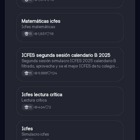
Matemáticas icfes
ICFES: Matemáticas
Icfes matemáticas
1,831
18
11
ICFES segunda sesión calendario B 2025
ICFES: Lectura Crítica
Segunda sesión simulacro ICFES 2025 calendario B
filtrado, aprovecha y se el mejor ICFES de tu colegio y
poder ingresar a universidad, y estudiar aquella
9,888
124
11
carrera con la que tanto sueñas.
Icfes lectura crítica
Lengua Castellana
Lectura crítica
464
2
11
Icfes
ICFES: Sociales y Ciudadanas
Simulacro icfes