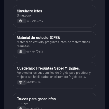
toque. Vamos con toda para sacar un buen puntaje.
Simulacro icfes
ICFES: Lectura Crítica
Simulacro
2,214
54
11
Material de estudio ICFES
ICFES: Matemáticas
Material de estudio, preguntas icfes de matemáticas
resueltas
7,154
113
11
Cuadernillo Preguntaa Saber 11 Inglés.
ICFES: Inglés
Aprovecha los cuadernillos de Inglés para practicar y
mejorar tus habilidades en el ítem de Inglés de la
Prueba Saber 11. 🫡
912
14
10
Trucos para ganar icfes
Química
Lo mejor
1,074
13
11