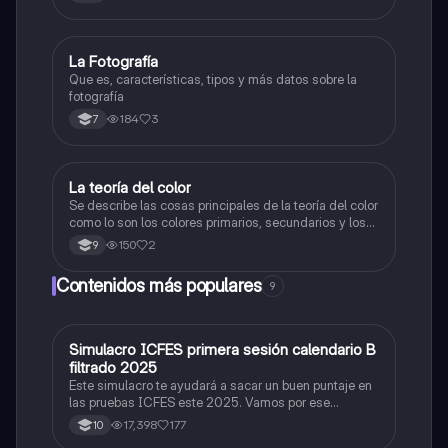
La Fotografía
Artes
Que es, características, tipos y más datos sobre la
fotografía
184
3
7
La teoría del color
Artes
Se describe las cosas principales de la teoría del color
como lo son los colores primarios, secundarios y los
colores cálidos y fríos es un resumen y sus ejemplos
150
2
9
Contenidos más populares
9
Simulacro ICFES primera sesión calendario B
ICFES: Matemáticas
filtrado 2025
Este simulacro te ayudará a sacar un buen puntaje en
las pruebas ICFES este 2025. Vamos por ese
500/500. Y poder ser admitido en la universidad que
17,398
177
10
quieras, estudiar la carrera que quieres y no la que te