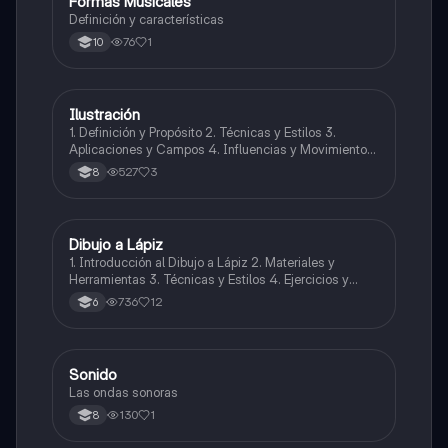
Formas Musicales
Música
Definición y características
76
1
10
Ilustración
Artes
1. Definición y Propósito 2. Técnicas y Estilos 3.
Aplicaciones y Campos 4. Influencias y Movimientos
Artísticos 5. Ética en la Ilustración 6. Desarrollo
527
3
8
Profesional y Educativo 7. Ejemplos y Referencias
Dibujo a Lápiz
Artes
1. Introducción al Dibujo a Lápiz 2. Materiales y
Herramientas 3. Técnicas y Estilos 4. Ejercicios y
Prácticas Recomendadas 5. Inspiración y
736
12
6
Referencias 6. Proceso Creativo y Experimentación
Sonido
Música
Las ondas sonoras
130
1
8