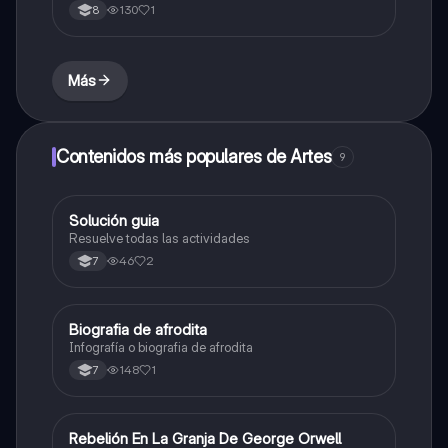
130
1
8
Más
Contenidos más populares de Artes
9
Solución guia
Artes
Resuelve todas las actividades
46
2
7
Biografia de afrodita
Artes
Infografía o biografia de afrodita
148
1
7
Rebelión En La Granja De George Orwell
Sociales/Historia