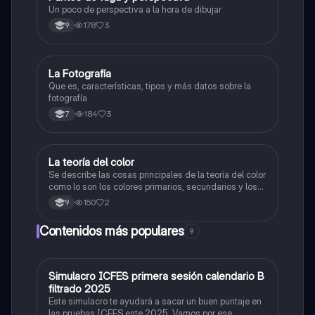
Un poco de perspectiva a la hora de dibujar
178
3
9
La Fotografía
Artes
Que es, características, tipos y más datos sobre la
fotografía
184
3
7
La teoría del color
Artes
Se describe las cosas principales de la teoría del color
como lo son los colores primarios, secundarios y los
colores cálidos y fríos es un resumen y sus ejemplos
150
2
9
Contenidos más populares
9
Simulacro ICFES primera sesión calendario B
ICFES: Matemáticas
filtrado 2025
Este simulacro te ayudará a sacar un buen puntaje en
las pruebas ICFES este 2025. Vamos por ese