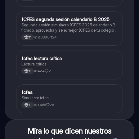
ICFES segunda sesión calendario B 2025
ICFES: Lectura Crítica
Segunda sesión simulacro ICFES 2025 calendario B
filtrado, aprovecha y se el mejor ICFES de tu colegio y
poder ingresar a universidad, y estudiar aquella
9,888
124
11
carrera con la que tanto sueñas.
Icfes lectura crítica
Lengua Castellana
Lectura crítica
464
2
11
Icfes
ICFES: Sociales y Ciudadanas
Simulacro icfes
1,455
26
11
Mira lo que dicen nuestros