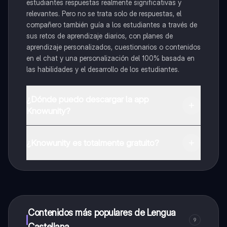
estudiantes respuestas realmente significativas y
relevantes. Pero no se trata solo de respuestas, el
compañero también guía a los estudiantes a través de
sus retos de aprendizaje diarios, con planes de
aprendizaje personalizados, cuestionarios o contenidos
en el chat y una personalización del 100% basada en
las habilidades y el desarrollo de los estudiantes.
¿Dónde puedo descargar la app
Knowunity?
Puedes descargar la app en Google Play Store y Apple
App Store.
¿Knowunity es totalmente gratuito?
¡Sí lo es! Tienes acceso totalmente gratuito a todo el
contenido de la app, puedes chatear con otros
alumnos y recibir ayuda inmeditamente. Puedes ganar
dinero utilizando la aplicación, que te permitirá acceder
a determinadas funciones.
Contenidos más populares de Lengua
9
Castellana