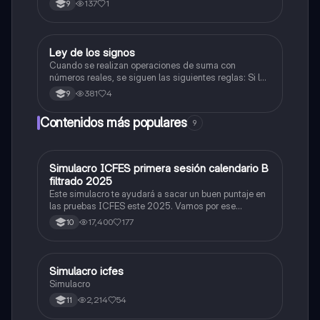
137
1
9
Ley de los signos
Lengua Castellana
Cuando se realizan operaciones de suma con
números reales, se siguen las siguientes reglas: Si los
dos números son positivos (mayor que cero): se
381
4
9
suman y mantienen su signo «+». Si los dos números
son negativos (menores que cero)se suman y se
Contenidos más populares
9
mantiene e
Simulacro ICFES primera sesión calendario B
ICFES: Matemáticas
filtrado 2025
Este simulacro te ayudará a sacar un buen puntaje en
las pruebas ICFES este 2025. Vamos por ese
500/500. Y poder ser admitido en la universidad que
17,400
177
10
quieras, estudiar la carrera que quieres y no la que te
toque. Vamos con toda para sacar un buen puntaje.
Simulacro icfes
ICFES: Lectura Crítica
Simulacro
2,214
54
11