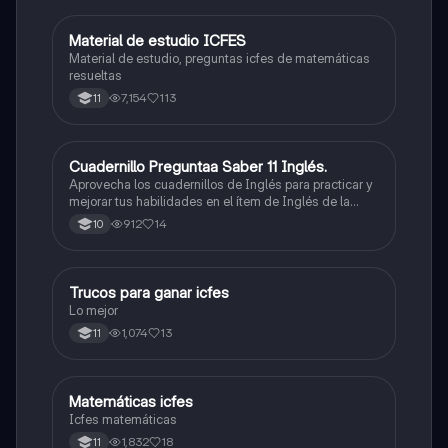
Material de estudio ICFES
ICFES: Matemáticas
Material de estudio, preguntas icfes de matemáticas
resueltas
7,154
113
11
Cuadernillo Preguntaa Saber 11 Inglés.
ICFES: Inglés
Aprovecha los cuadernillos de Inglés para practicar y
mejorar tus habilidades en el ítem de Inglés de la
Prueba Saber 11. 🫡
912
14
10
Trucos para ganar icfes
Química
Lo mejor
1,074
13
11
Matemáticas icfes
ICFES: Matemáticas
Icfes matemáticas
1,832
18
11