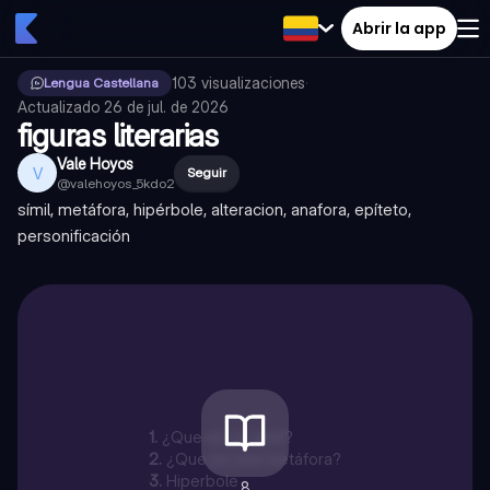
Abrir la app
103
visualizaciones
·
Lengua Castellana
Actualizado
26 de jul. de 2026
figuras literarias
Vale Hoyos
V
Seguir
@
valehoyos_5kdo2
símil, metáfora, hipérbole, alteracion, anafora, epíteto,
personificación
1
.
¿Que es un símil?
2
.
¿Que es una metáfora?
3
.
Hiperbole
8