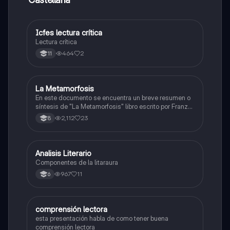
Icfes lectura crítica
Lengua Castellana
Lectura crítica
464
2
11
La Metamorfosis
Lengua Castellana
En este documento se encuentra un breve resumen o
síntesis de "La Metamorfosis" libro escrito por Franz
Kafka en 1915.
2,112
23
8
Analisis Literario
Lengua Castellana
Componentes de la litaraura
967
11
6
comprensión lectora
Lengua Castellana
esta presentación habla de como tener buena
comprensión lectora