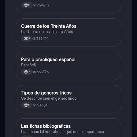
969
3
8
Guerra de los Treinta Años
Sociales/Historia
La Guerra de los Treinta Años
339
4
9
Para q practiques español
Lengua Castellana
Españoll
633
6
7
Tipos de generos liricos
Lengua Castellana
Se describe bien el género lirico
687
8
8
Las fichas bibliográficas
Lengua Castellana
Las fichas bibliográficas, qué son e importancia