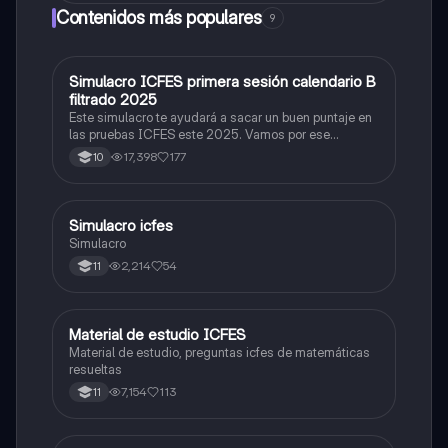
son negativos (menores que cero)se suman y se
Contenidos más populares
9
mantiene e
Simulacro ICFES primera sesión calendario B
ICFES: Matemáticas
filtrado 2025
Este simulacro te ayudará a sacar un buen puntaje en
las pruebas ICFES este 2025. Vamos por ese
500/500. Y poder ser admitido en la universidad que
17,398
177
10
quieras, estudiar la carrera que quieres y no la que te
toque. Vamos con toda para sacar un buen puntaje.
Simulacro icfes
ICFES: Lectura Crítica
Simulacro
2,214
54
11
Material de estudio ICFES
ICFES: Matemáticas
Material de estudio, preguntas icfes de matemáticas
resueltas
7,154
113
11