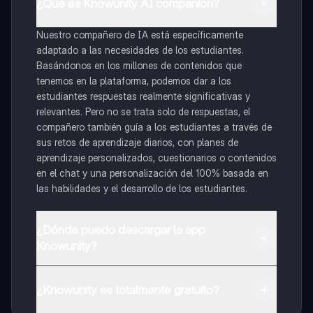
¿Qué es Knowunity AI companion?
Nuestro compañero de IA está específicamente
adaptado a las necesidades de los estudiantes.
Basándonos en los millones de contenidos que
tenemos en la plataforma, podemos dar a los
estudiantes respuestas realmente significativas y
relevantes. Pero no se trata solo de respuestas, el
compañero también guía a los estudiantes a través de
sus retos de aprendizaje diarios, con planes de
aprendizaje personalizados, cuestionarios o contenidos
en el chat y una personalización del 100% basada en
las habilidades y el desarrollo de los estudiantes.
¿Dónde puedo descargar la app
Knowunity?
Puedes descargar la app en Google Play Store y Apple
App Store.
¿Knowunity es totalmente gratuito?