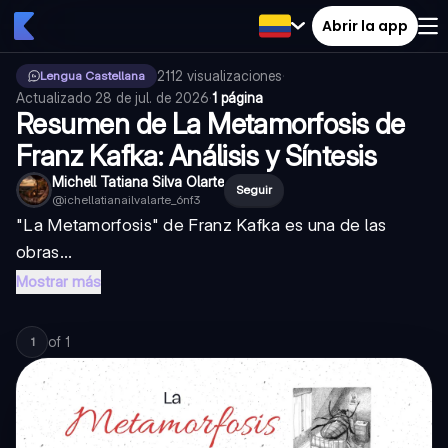
Abrir la app
2112
visualizaciones
·
Lengua Castellana
Actualizado
28 de jul. de 2026
·
1 página
Resumen de La Metamorfosis de
Franz Kafka: Análisis y Síntesis
Michell Tatiana Silva Olarte
Seguir
@
ichellatianailvalarte_6nf3
"La Metamorfosis" de Franz Kafka es una de las
obras...
Mostrar más
of
1
1