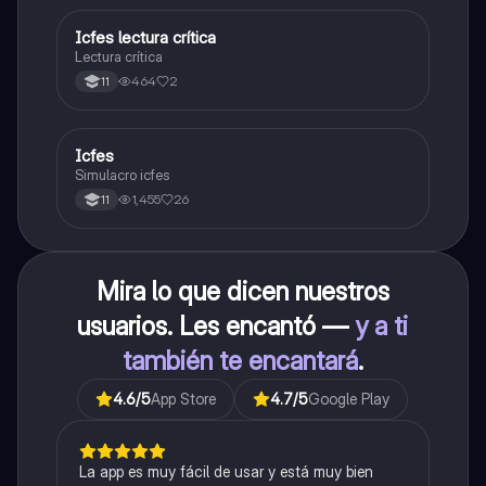
Icfes lectura crítica
Lengua Castellana
Lectura crítica
464
2
11
Icfes
ICFES: Sociales y Ciudadanas
Simulacro icfes
1,455
26
11
Mira lo que dicen nuestros
usuarios. Les encantó —
y a ti
también te encantará
.
4.6
/5
App Store
4.7
/5
Google Play
La app es muy fácil de usar y está muy bien