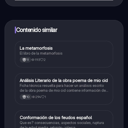
¡Sí lo es! Tienes acceso totalmente gratuito a todo el
contenido de la app, puedes chatear con otros
alumnos y recibir ayuda inmeditamente. Puedes ganar
dinero utilizando la aplicación, que te permitirá acceder
a determinadas funciones.
Contenido similar
La metamorfosis
Lengua Castellana
El libro de la metamorfosis
193
2
11
Análisis Literario de la obra poema de mio cid
Lengua Castellana
Ficha técnica resuelta para hacer un análisis escrito
de la obra poema de mio cid contiene información de
la obra y opiniones personales.
294
1
10
Conformación de los feudos español
Lengua Castellana
Que es? consecuencias, aspectos sociales, ruptura
de la edad media, religión- iglesia