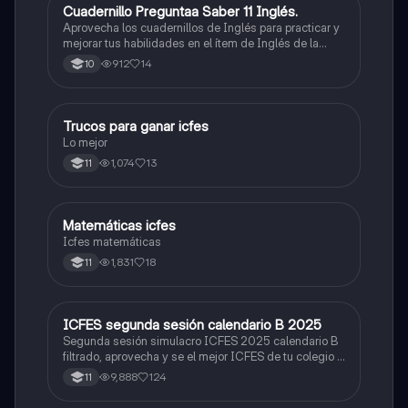
Cuadernillo Preguntaa Saber 11 Inglés.
ICFES: Inglés
Aprovecha los cuadernillos de Inglés para practicar y
mejorar tus habilidades en el ítem de Inglés de la
Prueba Saber 11. 🫡
912
14
10
Trucos para ganar icfes
Química
Lo mejor
1,074
13
11
Matemáticas icfes
ICFES: Matemáticas
Icfes matemáticas
1,831
18
11
ICFES segunda sesión calendario B 2025
ICFES: Lectura Crítica
Segunda sesión simulacro ICFES 2025 calendario B
filtrado, aprovecha y se el mejor ICFES de tu colegio y
poder ingresar a universidad, y estudiar aquella
9,888
124
11
carrera con la que tanto sueñas.