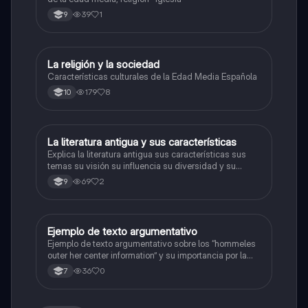
39
1
9
La religión y la sociedad
Lengua Castellana
Características culturales de la Edad Media Española
179
8
10
La literatura antigua y sus características
Lengua Castellana
Explica la literatura antigua sus características sus
temas su visión su influencia su diversidad y su
transmisión
69
2
9
Ejemplo de texto argumentativo
Lengua Castellana
Ejemplo de texto argumentativo sobre los “hommeles
outer her center information” y su importancia por la
cual debería estar en todo el mundo
36
0
7