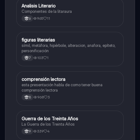
Analisis Literario
Lengua Castellana
Componentes de la litaraura
965
11
6
F
figuras literarias
Lengua Castellana
símil, metáfora, hipérbole, alteracion, anafora, epíteto,
personificación
103
1
7
comprensión lectora
Lengua Castellana
esta presentación habla de como tener buena
comprensión lectora
968
3
8
Guerra de los Treinta Años
Sociales/Historia
La Guerra de los Treinta Años
339
4
9