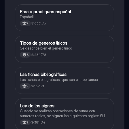
Para q practiques español
Lengua Castellana
Españoll
633
6
7
Tipos de generos liricos
Lengua Castellana
Se describe bien el género lirico
684
8
8
Las fichas bibliográficas
Lengua Castellana
Las fichas bibliográficas, qué son e importancia
137
1
9
Ley de los signos
Lengua Castellana
Cuando se realizan operaciones de suma con
números reales, se siguen las siguientes reglas: Si los
dos números son positivos (mayor que cero): se
381
4
9
suman y mantienen su signo «+». Si los dos números