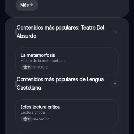
Más
Contenidos más populares: Teatro Del
1
Absurdo
La metamorfosis
Lengua Castellana
El libro de la metamorfosis
193
2
11
Contenidos más populares de Lengua
9
Castellana
Icfes lectura crítica
Lengua Castellana
Lectura crítica
464
2
11