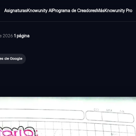
Asignaturas
Knowunity AI
Programa de Creadores
Más
Knowunity Pro
de 2026
·
1 página
tes de Google