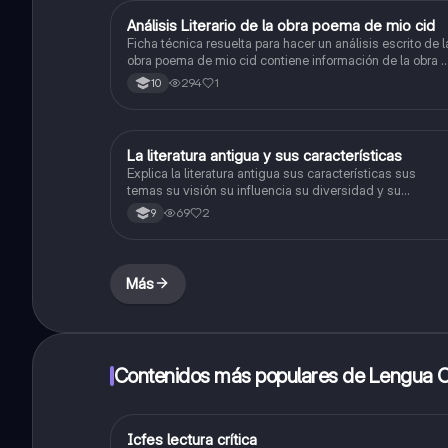
Análisis Literario de la obra poema de mio cid
Lengua Castellana
Ficha técnica resuelta para hacer un análisis escrito de l
obra poema de mio cid contiene información de la obra y
opiniones personales.
294
1
10
La literatura antigua y sus características
Lengua Castellana
Explica la literatura antigua sus características sus
temas su visión su influencia su diversidad y su
transmisión
69
2
9
Más
Contenidos más populares de Lengua C
Icfes lectura crítica
Lengua Castellana