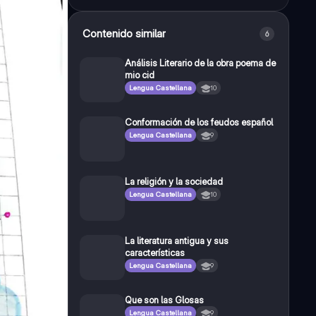
Contenido similar
6
Análisis Literario de la obra poema de
mio cid
Lengua Castellana
10
Conformación de los feudos español
Lengua Castellana
9
La religión y la sociedad
Lengua Castellana
10
La literatura antigua y sus
características
Lengua Castellana
9
Que son las Glosas
Lengua Castellana
9