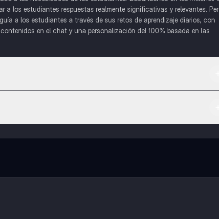
a los estudiantes respuestas realmente significativas y relevantes. Pe
uía a los estudiantes a través de sus retos de aprendizaje diarios, con
o contenidos en el chat y una personalización del 100% basada en las
 App Store.
l contenido de la app, puedes chatear con otros alumnos y recibir ayuda
cación, que te permitirá acceder a determinadas funciones.