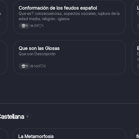
Conformación de los feudos español
Lengua Castellana
a
Que es? consecuencias, aspectos sociales, ruptura de la
C
edad media, religión- iglesia
39
1
9
Que son las Glosas
Lengua Castellana
Que son Descripción
E
o
d
160
0
9
astellana
9
La Metamorfosis
f
Lengua Castellana