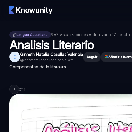
Knowunity
967
visualizaciones
·
Actualizado
17 de jul. 
Lengua Castellana
Analisis Literario
Ginneth Natalia Casallas Valencia
G
Seguir
Añadir a fuen
@
innethataliaasallasalencia_0lfn
Componentes de la litaraura
of
1
1