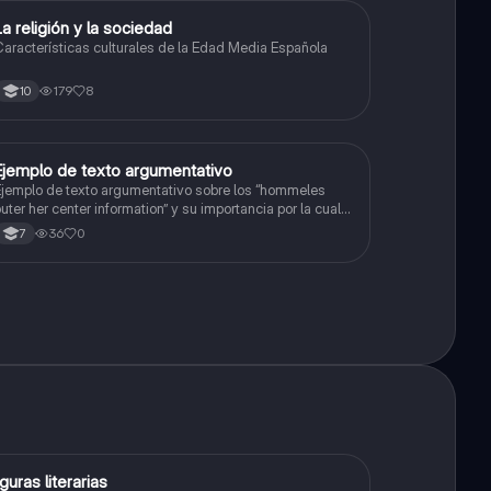
La religión y la sociedad
Lengua Castellana
aracterísticas culturales de la Edad Media Española
179
8
10
Ejemplo de texto argumentativo
Lengua Castellana
jemplo de texto argumentativo sobre los “hommeles
uter her center information” y su importancia por la cual
ebería estar en todo el mundo
36
0
7
F
iguras literarias
Lengua Castellana