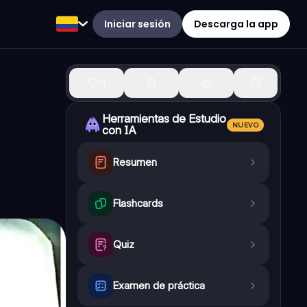
Iniciar sesión
Descarga la app
11
Herramientas de Estudio
NUEVO
con IA
Resumen
Flashcards
Quiz
Examen de práctica