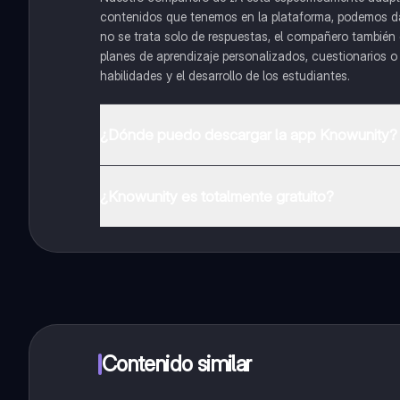
contenidos que tenemos en la plataforma, podemos dar 
no se trata solo de respuestas, el compañero también g
planes de aprendizaje personalizados, cuestionarios 
habilidades y el desarrollo de los estudiantes.
¿Dónde puedo descargar la app Knowunity?
Puedes descargar la app en Google Play Store y Apple
¿Knowunity es totalmente gratuito?
¡Sí lo es! Tienes acceso totalmente gratuito a todo e
inmeditamente. Puedes ganar dinero utilizando la apli
Contenido similar