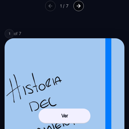
1
/
7
of
7
1
Ver