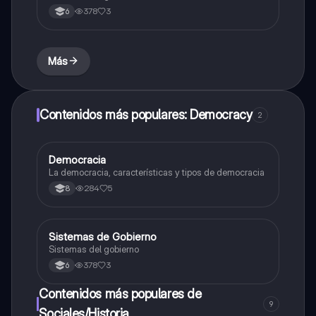
378
3
6
Más
Contenidos más populares: Democracy
2
Democracia
Sociales/Historia
La democracia, características y tipos de democracia
284
5
8
Sistemas de Gobierno
Sociales/Historia
Sistemas del gobierno
378
3
6
Contenidos más populares de
9
Sociales/Historia