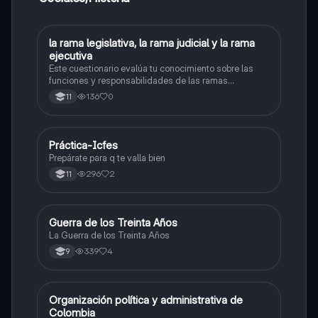
L
la rama legislativa, la rama judicial y la rama
Sociales/Historia
ejecutiva
Este cuestionario evalúa tu conocimiento sobre las
funciones y responsabilidades de las ramas
legislativa, judicial y ejecutiva.
136
0
11
Práctica-Icfes
Sociales/Historia
Prepárate para q te valla bien
296
2
11
Guerra de los Treinta Años
Sociales/Historia
La Guerra de los Treinta Años
339
4
9
Organización política y administrativa de
Sociales/Historia
Colombia