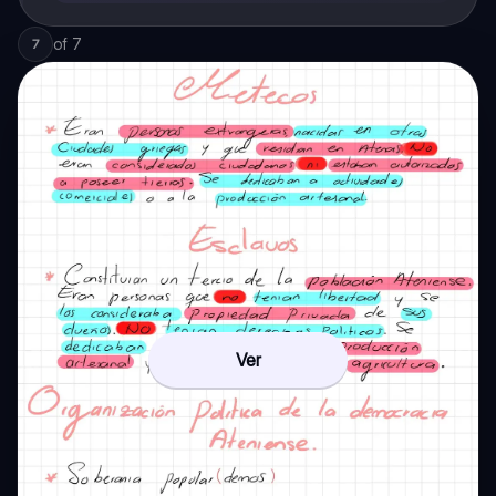
of
7
7
Ver