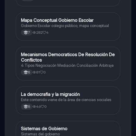
Mapa Conceptual Gobierno Escolar
Sociales/Historia
Gobierno Escolar colegio público, mapa conceptual
282
4
7
Mecanismos Democraticos De Resolución De
Sociales/Historia
Conflictos
4 Tipos Negociacón Mediación Conciliación Arbitraje
81
0
8
La democrafia y la migración
Sociales/Historia
Este contenido viene de la área de ciencias sociales
46
0
8
Sistemas de Gobierno
Sociales/Historia
Sistemas del gobierno