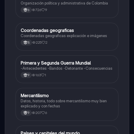
Organización política y administrativa de Colombia
726
9
6
Coordenadas geograficas
Sociales/Historia
Coordenadas geograficas explicación e imágenes
225
2
8
Primera y Segunda Guerra Mundial
Sociales/Historia
-Antecedentes -Bandos -Detonante -Consecuencias
163
1
9
Mercantilismo
Sociales/Historia
Datos, historia, todo sobre mercantilismo muy bien
explicado y con fechas
207
6
9
Países y capitales del mundo
Sociales/Historia