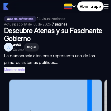
Abrir la app
24
visualizaciones
·
Sociales/Historia
Actualizado
19 de jul. de 2026
·
7 páginas
Descubre Atenas y su Fascinante
Gobierno
AshX
A
Seguir
@
ashxx
La democracia ateniense representa uno de los
primeros sistemas políticos...
Mostrar más