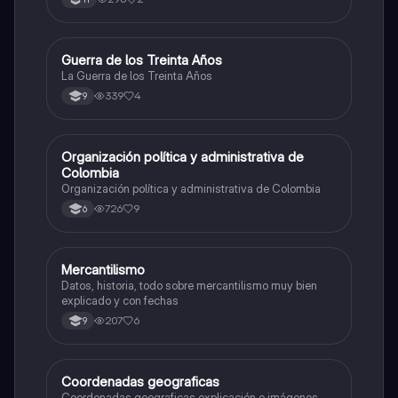
Guerra de los Treinta Años
Sociales/Historia
La Guerra de los Treinta Años
339
4
9
Organización política y administrativa de
Sociales/Historia
Colombia
Organización política y administrativa de Colombia
726
9
6
Mercantilismo
Sociales/Historia
Datos, historia, todo sobre mercantilismo muy bien
explicado y con fechas
207
6
9
Coordenadas geograficas
Sociales/Historia
Coordenadas geograficas explicación e imágenes