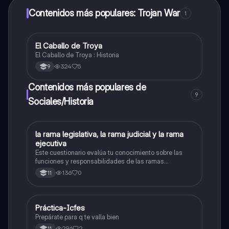
Contenidos más populares: Trojan War
1
El Caballo de Troya
Sociales/Historia
El Caballo de Troya : Historia
324
5
9
Contenidos más populares de
9
Sociales/Historia
L
la rama legislativa, la rama judicial y la rama
Sociales/Historia
ejecutiva
Este cuestionario evalúa tu conocimiento sobre las
funciones y responsabilidades de las ramas
legislativa, judicial y ejecutiva.
136
0
11
Práctica-Icfes
Sociales/Historia
Prepárate para q te valla bien
296
2
11