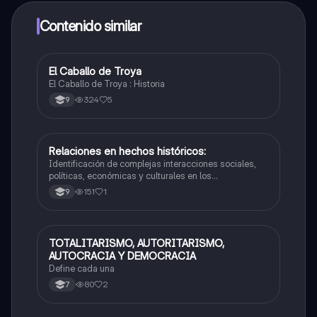
dinero utilizando la aplicación, que te permitirá acceder
a determinadas funciones.
Contenido similar
El Caballo de Troya
Sociales/Historia
El Caballo de Troya : Historia
324
5
9
Relaciones en hechos históricos:
Sociales/Historia
Identificación de complejas interacciones sociales,
políticas, económicas y culturales en los
acontecimientos del pasado.
151
1
9
TOTALITARISMO, AUTORITARISMO,
Sociales/Historia
AUTOCRACIA Y DEMOCRACIA
Define cada una
80
2
7