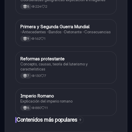
224
2
8
Primera y Segunda Guerra Mundial
Sociales/Historia
-Antecedentes -Bandos -Detonante -Consecuencias
162
1
9
Reformas protestante
Sociales/Historia
Concepto, causas, teoría del luterismo y
características
130
7
7
Imperio Romano
Sociales/Historia
Explicación del imperio romano
880
11
8
Contenidos más populares
9