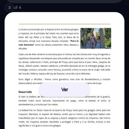
of
4
2
Ver