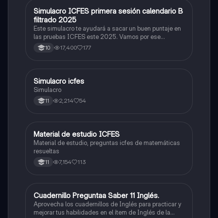
Simulacro ICFES primera sesión calendario B
ICFES: Matemáticas
filtrado 2025
Este simulacro te ayudará a sacar un buen puntaje en
las pruebas ICFES este 2025. Vamos por ese
500/500. Y poder ser admitido en la universidad que
17,400
177
10
quieras, estudiar la carrera que quieres y no la que te
toque. Vamos con toda para sacar un buen puntaje.
Simulacro icfes
ICFES: Lectura Crítica
Simulacro
2,214
54
11
Material de estudio ICFES
ICFES: Matemáticas
Material de estudio, preguntas icfes de matemáticas
resueltas
7,154
113
11
Cuadernillo Preguntaa Saber 11 Inglés.
ICFES: Inglés
Aprovecha los cuadernillos de Inglés para practicar y
mejorar tus habilidades en el ítem de Inglés de la