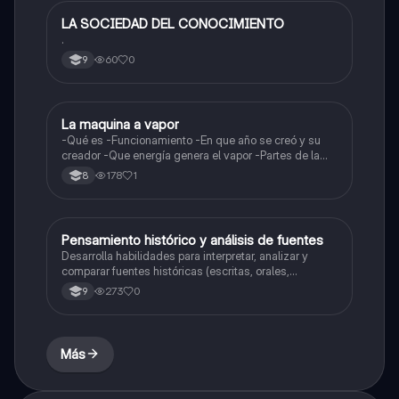
LA SOCIEDAD DEL CONOCIMIENTO
Sociales/Historia
.
60
0
9
La maquina a vapor
Sociales/Historia
-Qué es -Funcionamiento -En que año se creó y su
creador -Que energía genera el vapor -Partes de la
maquina a vapor
178
1
8
Pensamiento histórico y análisis de fuentes
Sociales/Historia
Desarrolla habilidades para interpretar, analizar y
comparar fuentes históricas (escritas, orales,
audiovisuales) con el fin de construir una visión crítica
273
0
9
y argumentada de los procesos del pasado.
Más