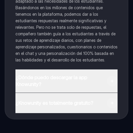
adaptado a las necesidades de los estudiantes.
Basándonos en los millones de contenidos que
tenemos en la plataforma, podemos dar a los
estudiantes respuestas realmente significativas y
relevantes. Pero no se trata solo de respuestas, el
compañero también guía a los estudiantes a través de
sus retos de aprendizaje diarios, con planes de
aprendizaje personalizados, cuestionarios o contenidos
en el chat y una personalización del 100% basada en
las habilidades y el desarrollo de los estudiantes.
¿Dónde puedo descargar la app
Knowunity?
Puedes descargar la app en Google Play Store y Apple
App Store.
¿Knowunity es totalmente gratuito?
¡Sí lo es! Tienes acceso totalmente gratuito a todo el
contenido de la app, puedes chatear con otros
alumnos y recibir ayuda inmeditamente. Puedes ganar