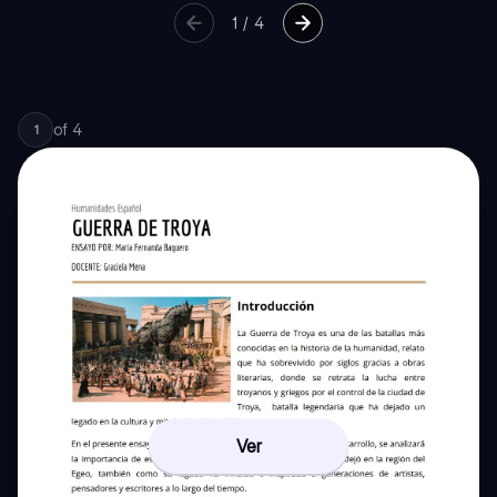
1
/
4
of
4
1
Ver