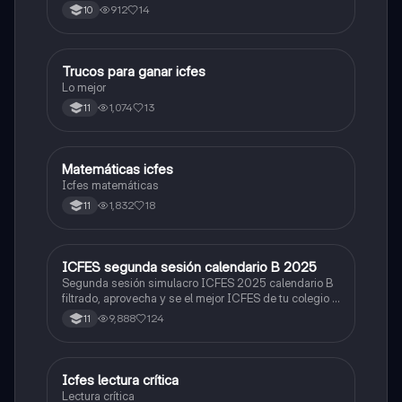
Prueba Saber 11. 🫡
912
14
10
Trucos para ganar icfes
Química
Lo mejor
1,074
13
11
Matemáticas icfes
ICFES: Matemáticas
Icfes matemáticas
1,832
18
11
ICFES segunda sesión calendario B 2025
ICFES: Lectura Crítica
Segunda sesión simulacro ICFES 2025 calendario B
filtrado, aprovecha y se el mejor ICFES de tu colegio y
poder ingresar a universidad, y estudiar aquella
9,888
124
11
carrera con la que tanto sueñas.
Icfes lectura crítica
Lengua Castellana
Lectura crítica