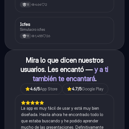
464
2
11
Icfes
ICFES: Sociales y Ciudadanas
Simulacro icfes
1,455
26
11
Mira lo que dicen nuestros
usuarios. Les encantó —
y a ti
también te encantará
.
4.6
/5
App Store
4.7
/5
Google Play
La app es muy fácil de usar y está muy bien
diseñada. Hasta ahora he encontrado todo lo
que estaba buscando y he podido aprender
mucho de las presentaciones. Definitivamente