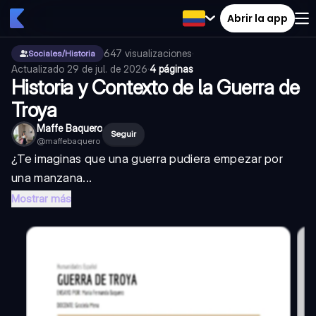
Abrir la app
647
visualizaciones
·
Sociales/Historia
Actualizado
29 de jul. de 2026
·
4 páginas
Historia y Contexto de la Guerra de
Troya
Maffe Baquero
Seguir
@
maffebaquero
¿Te imaginas que una guerra pudiera empezar por
una manzana...
Mostrar más