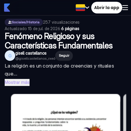
Abrir la app
257
visualizaciones
·
Sociales/Historia
Actualizado
15 de jul. de 2026
·
6 páginas
Fenómeno Religioso y sus
Características Fundamentales
gisell castellanos
G
Seguir
@
gisellcastellanos_rxe6
La religión es un conjunto de creencias y rituales
que...
Mostrar más