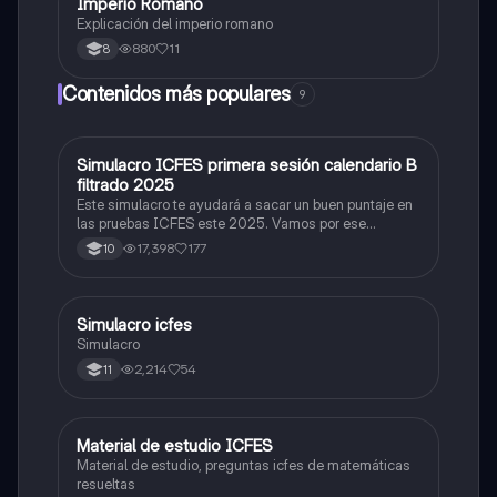
Imperio Romano
Sociales/Historia
Explicación del imperio romano
880
11
8
Contenidos más populares
9
Simulacro ICFES primera sesión calendario B
ICFES: Matemáticas
filtrado 2025
Este simulacro te ayudará a sacar un buen puntaje en
las pruebas ICFES este 2025. Vamos por ese
500/500. Y poder ser admitido en la universidad que
17,398
177
10
quieras, estudiar la carrera que quieres y no la que te
toque. Vamos con toda para sacar un buen puntaje.
Simulacro icfes
ICFES: Lectura Crítica
Simulacro
2,214
54
11
Material de estudio ICFES
ICFES: Matemáticas
Material de estudio, preguntas icfes de matemáticas
resueltas