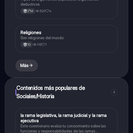
deductivos
320
4
2°M
Religiones
Sociales/Historia
Son religiones del mundo
118
1
10
Más
Contenidos más populares de
9
Sociales/Historia
L
la rama legislativa, la rama judicial y la rama
Sociales/Historia
ejecutiva
Este cuestionario evalúa tu conocimiento sobre las
funciones y responsabilidades de las ramas