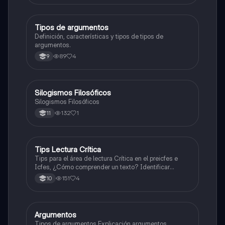
Tipos de argumentos
Lengua Castellana
Definición, características y tipos de tipos de
argumentos.
89
4
9
Silogismos Filosóficos
Filosofía
Silogismos Filosóficos
132
1
11
Tips Lectura Crítica
ICFES: Lectura Crítica
Tips para el área de lectura Crítica en el preicfes e
Icfes, ¿Cómo comprender un texto? Identificar
argumentos etc...
151
4
10
Argumentos
Filosofía
Tipos de argumentos Explicación argumentos