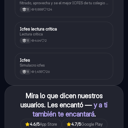
filtrado, aprovecha y se el mejor ICFES de tu colegio y
poder ingresar a universidad, y estudiar aquella
9,888
124
11
carrera con la que tanto sueñas.
Icfes lectura crítica
Lengua Castellana
Lectura crítica
464
2
11
Icfes
ICFES: Sociales y Ciudadanas
Simulacro icfes
1,455
26
11
Mira lo que dicen nuestros
usuarios. Les encantó —
y a ti
también te encantará
.
4.6
/5
App Store
4.7
/5
Google Play