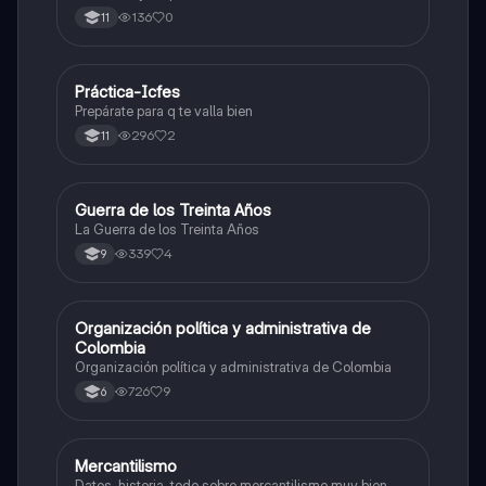
legislativa, judicial y ejecutiva.
136
0
11
Práctica-Icfes
Sociales/Historia
Prepárate para q te valla bien
296
2
11
Guerra de los Treinta Años
Sociales/Historia
La Guerra de los Treinta Años
339
4
9
Organización política y administrativa de
Sociales/Historia
Colombia
Organización política y administrativa de Colombia
726
9
6
Mercantilismo
Sociales/Historia
Datos, historia, todo sobre mercantilismo muy bien