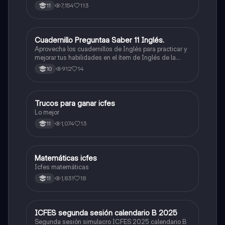
7,154
113
11
Cuadernillo Preguntaa Saber 11 Inglés.
ICFES: Inglés
Aprovecha los cuadernillos de Inglés para practicar y
mejorar tus habilidades en el ítem de Inglés de la
Prueba Saber 11. 🫡
912
14
10
Trucos para ganar icfes
Química
Lo mejor
1,074
13
11
Matemáticas icfes
ICFES: Matemáticas
Icfes matemáticas
1,831
18
11
ICFES segunda sesión calendario B 2025
ICFES: Lectura Crítica
Segunda sesión simulacro ICFES 2025 calendario B