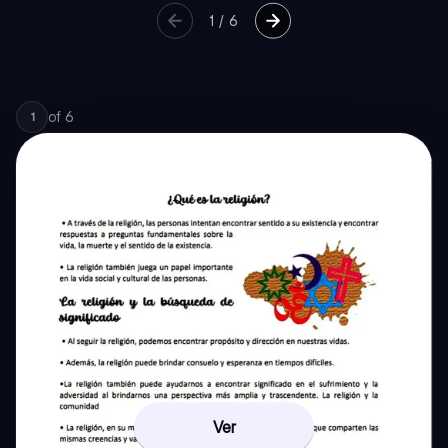
1
/
6
of
6
1
Ver