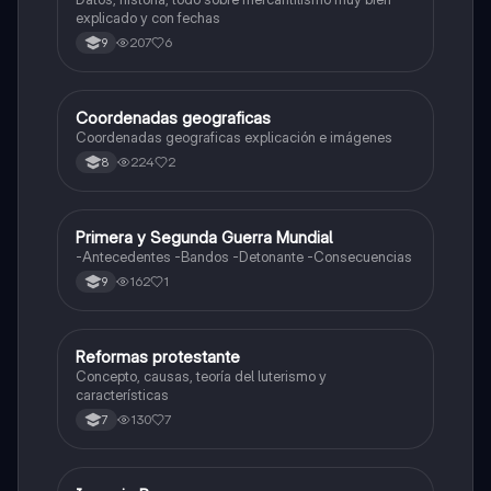
explicado y con fechas
207
6
9
Coordenadas geograficas
Sociales/Historia
Coordenadas geograficas explicación e imágenes
224
2
8
Primera y Segunda Guerra Mundial
Sociales/Historia
-Antecedentes -Bandos -Detonante -Consecuencias
162
1
9
Reformas protestante
Sociales/Historia
Concepto, causas, teoría del luterismo y
características
130
7
7