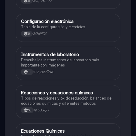
2,108
77
8
Configuración electrónica
Química
Tabla de la configuración y ejercicios
769
5
8
Instrumentos de laboratorio
Química
Describe los instrumentos de laboratorio más
importante con imágenes
2,202
48
11
Reacciones y ecuaciones químicas
Química
Tipos de reacciones y óxido reducción, balanceo de
ecuaciones químicas y diferentes métodos
383
7
10
Ecuaciones Químicas
Química