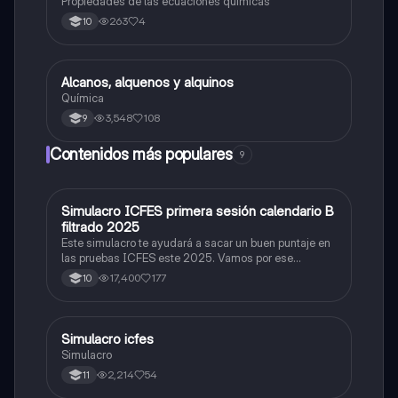
Propiedades de las ecuaciones químicas
263
4
10
Alcanos, alquenos y alquinos
Química
Química
3,548
108
9
Contenidos más populares
9
Simulacro ICFES primera sesión calendario B
ICFES: Matemáticas
filtrado 2025
Este simulacro te ayudará a sacar un buen puntaje en
las pruebas ICFES este 2025. Vamos por ese
500/500. Y poder ser admitido en la universidad que
17,400
177
10
quieras, estudiar la carrera que quieres y no la que te
toque. Vamos con toda para sacar un buen puntaje.
Simulacro icfes
ICFES: Lectura Crítica
Simulacro
2,214
54
11