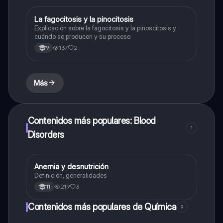
La fagocitosis y la pinocitosis
Biologia
Explicación sobre la fagocitosis y la pinoscitosis y
cuándo se producen y su proceso
137
2
9
Más
Contenidos más populares: Blood
1
Disorders
Anemia y desnutrición
Biologia
Definición, generalidades
219
3
11
Contenidos más populares de Química
9