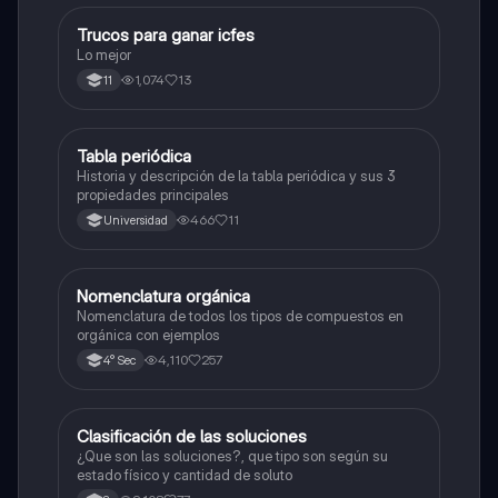
Trucos para ganar icfes
Química
Lo mejor
1,074
13
11
Tabla periódica
Química
Historia y descripción de la tabla periódica y sus 3
propiedades principales
466
11
Universidad
Nomenclatura orgánica
Química
Nomenclatura de todos los tipos de compuestos en
orgánica con ejemplos
4,110
257
4° Sec
Clasificación de las soluciones
Química
¿Que son las soluciones?, que tipo son según su
estado físico y cantidad de soluto