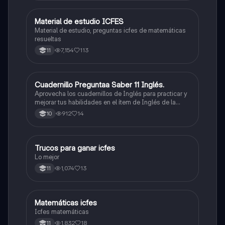
Material de estudio ICFES
ICFES: Matemáticas
Material de estudio, preguntas icfes de matemáticas
resueltas
7,154
113
11
Cuadernillo Preguntaa Saber 11 Inglés.
ICFES: Inglés
Aprovecha los cuadernillos de Inglés para practicar y
mejorar tus habilidades en el ítem de Inglés de la
Prueba Saber 11. 🫡
912
14
10
Trucos para ganar icfes
Química
Lo mejor
1,074
13
11
Matemáticas icfes
ICFES: Matemáticas
Icfes matemáticas
1,832
18
11