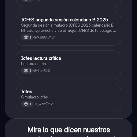
ICFES segunda sesión calendario B 2025
ICFES: Lectura Crítica
Segunda sesión simulacro ICFES 2025 calendario B
filtrado, aprovecha y se el mejor ICFES de tu colegio y
poder ingresar a universidad, y estudiar aquella
9,888
124
11
carrera con la que tanto sueñas.
Icfes lectura crítica
Lengua Castellana
Lectura crítica
464
2
11
Icfes
ICFES: Sociales y Ciudadanas
Simulacro icfes
1,455
26
11
Mira lo que dicen nuestros