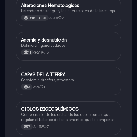
Alteraciones Hematologicas
Biologia
Entendido de sangre y las alteraciones de la línea roja
255
2
Universidad
Anemia y desnutrición
Biologia
Definición, generalidades
219
3
11
CAPAS DE LA TIERRA
Biologia
Seosfera,hidrosfera,atmosfera
75
1
6
CICLOS BIGEOQUÍMICOS
Biologia
Comprensión de los ciclos de los ecosistemas que
regulan el balance de los elementos que lo componen.
438
7
7