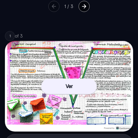
1
/
3
of
3
1
Ver