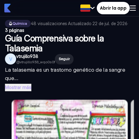
Abrir la app
48
visualizaciones
·
Actualizado
22 de jul. de 2026
·
Química
3 páginas
Guía Comprensiva sobre la
Talasemia
vtrujillo938
V
Seguir
@
vtrujillo938_wqo0s0f
La talasemia es un trastorno genético de la sangre
que...
Mostrar más