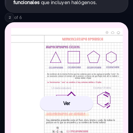
funcionales
que incluyen halógenos.
of
6
2
Ver