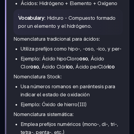
Ácidos: Hidrógeno + Elemento + Oxígeno
Vocabulary
: Hidruro - Compuesto formado
por un elemento y el hidrógeno.
Nomenclatura tradicional para ácidos:
Utiliza prefijos como hipo-, -oso, -ico, y per-
Ejemplo: Ácido hipoCloro
oso
, Ácido
Clor
oso
, Ácido Clór
ico
, Ácido perClór
ico
Nomenclatura Stock:
Usa números romanos en paréntesis para
indicar el estado de oxidación
Ejemplo: Óxido de hierro(III)
Nomenclatura sistemática:
Emplea prefijos numéricos (mono-, di-, tri-,
tetra-, penta-, etc.)