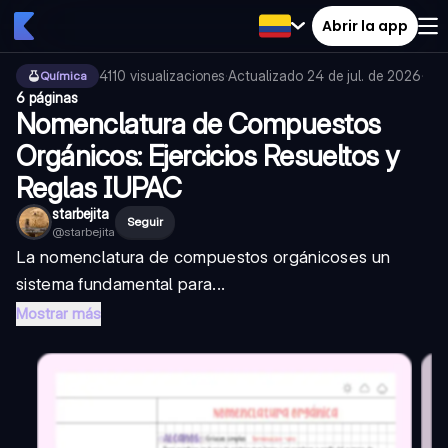
Abrir la app
4110
visualizaciones
·
Actualizado
24 de jul. de 2026
·
Química
6 páginas
Nomenclatura de Compuestos
Orgánicos: Ejercicios Resueltos y
Reglas IUPAC
starbejita
Seguir
@
starbejita
La
nomenclatura de compuestos orgánicos
es un
sistema fundamental para...
Mostrar más