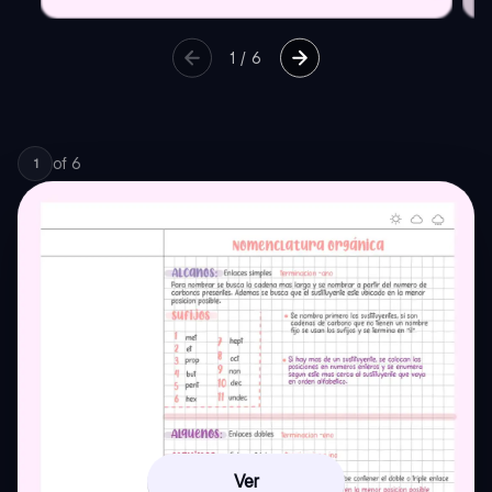
1
/
6
of
6
1
Ver