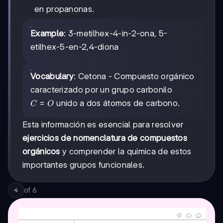
en propanonas.
Example
: 3-metilhex-4-in-2-ona, 5-
etilhex-5-en-2,4-diona
Vocabulary
: Cetona - Compuesto orgánico
caracterizado por un grupo carbonilo
C=O
=
unido a dos átomos de carbono.
C
O
Esta información es esencial para resolver
ejercicios de nomenclatura de compuestos
orgánicos
y comprender la química de estos
importantes grupos funcionales.
of
6
4