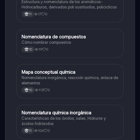
Estructura y nomenclatura de los aromáticos-
Hidrocarburos, derivados poli sustituidos, policiclicos
17
0
11
Nomenclatura de compuestos
Química
Cómo nombrar compuestos
19
0
10
Mapa conceptual química
Química
Nomenclatura inorgánica, reacción química, enlace de
elementos
113
0
10
Nomenclatura química inorgánica
Química
Características de los óxidos, sales, Hidruros y
ácidos hidróxidos
106
0
11