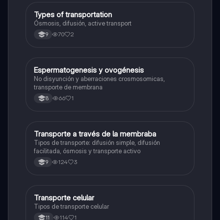
Types of transportation
Biologia
Ósmosis, difusión, active transport
70
2
9
Espermatogenesis y ovogénesis
Biologia
No disyunción y aberraciones crosmosomicas,
transporte de membrana
66
1
8
Transporte a través de la membraba
Biologia
Tipos de transporte: difusión simple, difusión
facilitada, ósmosis y transporte activo
124
3
9
Transporte celular
Biologia
Tipos de transporte celular
114
1
11