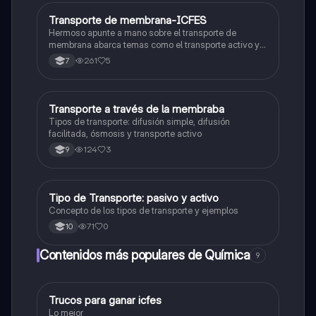
Transporte de membrana-ICFES
Biologia
Hermoso apunte a mano sobre el transporte de
membrana abarca temas como el transporte activo y
pasivo y la exocitosis y endocitosis
261
5
7
Transporte a través de la membraba
Biologia
Tipos de transporte: difusión simple, difusión
facilitada, ósmosis y transporte activo
124
3
9
Tipo de Transporte: pasivo y activo
Biologia
Concepto de los tipos de transporte y ejemplos
71
0
10
Contenidos más populares de Química
9
Trucos para ganar icfes
Química
Lo mejor