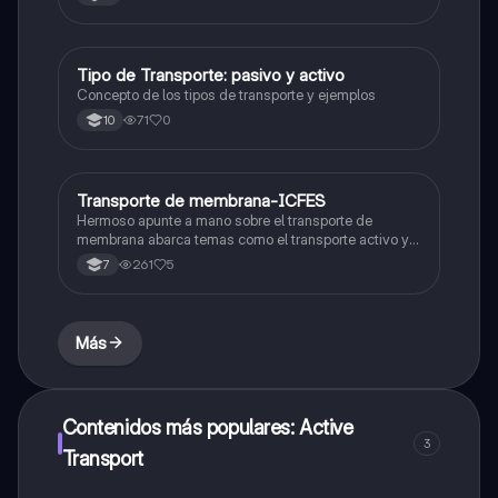
Tipo de Transporte: pasivo y activo
Biologia
Concepto de los tipos de transporte y ejemplos
71
0
10
Transporte de membrana-ICFES
Biologia
Hermoso apunte a mano sobre el transporte de
membrana abarca temas como el transporte activo y
pasivo y la exocitosis y endocitosis
261
5
7
Más
Contenidos más populares: Active
3
Transport