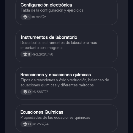
Configuración electrónica
Química
Tabla de la configuración y ejercicios
769
5
8
Instrumentos de laboratorio
Química
Describe los instrumentos de laboratorio más
importante con imágenes
2,202
48
11
Reacciones y ecuaciones químicas
Química
Tipos de reacciones y óxido reducción, balanceo de
ecuaciones químicas y diferentes métodos
383
7
10
Ecuaciones Químicas
Química
Propiedades de las ecuaciones químicas
263
4
10