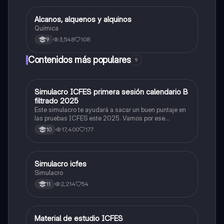
Alcanos, alquenos y alquinos
Química
Química
3,548
108
9
Contenidos más populares
9
Simulacro ICFES primera sesión calendario B
ICFES: Matemáticas
filtrado 2025
Este simulacro te ayudará a sacar un buen puntaje en
las pruebas ICFES este 2025. Vamos por ese
500/500. Y poder ser admitido en la universidad que
17,400
177
10
quieras, estudiar la carrera que quieres y no la que te
toque. Vamos con toda para sacar un buen puntaje.
Simulacro icfes
ICFES: Lectura Crítica
Simulacro
2,214
54
11
Material de estudio ICFES
ICFES: Matemáticas