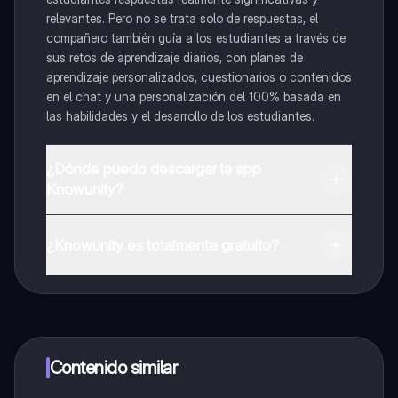
relevantes. Pero no se trata solo de respuestas, el
compañero también guía a los estudiantes a través de
sus retos de aprendizaje diarios, con planes de
aprendizaje personalizados, cuestionarios o contenidos
en el chat y una personalización del 100% basada en
las habilidades y el desarrollo de los estudiantes.
¿Dónde puedo descargar la app
Knowunity?
Puedes descargar la app en Google Play Store y Apple
App Store.
¿Knowunity es totalmente gratuito?
¡Sí lo es! Tienes acceso totalmente gratuito a todo el
contenido de la app, puedes chatear con otros
alumnos y recibir ayuda inmeditamente. Puedes ganar
dinero utilizando la aplicación, que te permitirá acceder
a determinadas funciones.
Contenido similar