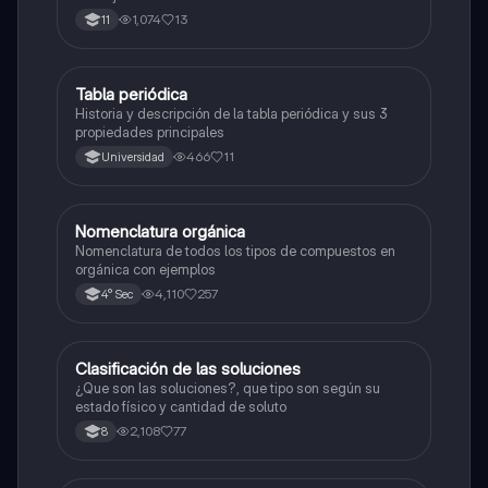
1,074
13
11
Tabla periódica
Química
Historia y descripción de la tabla periódica y sus 3
propiedades principales
466
11
Universidad
Nomenclatura orgánica
Química
Nomenclatura de todos los tipos de compuestos en
orgánica con ejemplos
4,110
257
4° Sec
Clasificación de las soluciones
Química
¿Que son las soluciones?, que tipo son según su
estado físico y cantidad de soluto
2,108
77
8