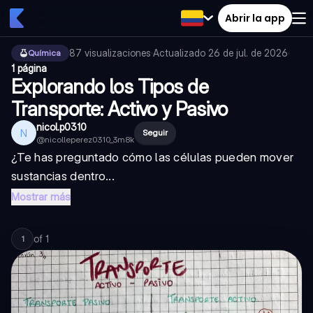
Abrir la app
87
visualizaciones
·
Actualizado
26 de jul. de 2026
·
Química
1 página
Explorando los Tipos de
Transporte: Activo y Pasivo
nicol.p0310
N
Seguir
@
nicolleperez0310_3m8k
¿Te has preguntado cómo las células pueden mover
sustancias dentro...
Mostrar más
of
1
1