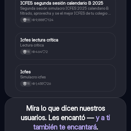
ICFES segunda sesión calendario B 2025
ICFES: Lectura Crítica
Segunda sesión simulacro ICFES 2025 calendario B
filtrado, aprovecha y se el mejor ICFES de tu colegio y
poder ingresar a universidad, y estudiar aquella
9,888
124
11
carrera con la que tanto sueñas.
Icfes lectura crítica
Lengua Castellana
Lectura crítica
464
2
11
Icfes
ICFES: Sociales y Ciudadanas
Simulacro icfes
1,455
26
11
Mira lo que dicen nuestros
usuarios. Les encantó —
y a ti
también te encantará
.