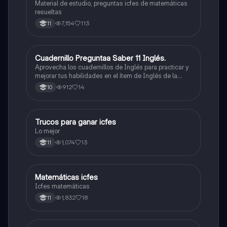
Material de estudio, preguntas icfes de matemáticas
resueltas
7,154
113
11
Cuadernillo Preguntaa Saber 11 Inglés.
ICFES: Inglés
Aprovecha los cuadernillos de Inglés para practicar y
mejorar tus habilidades en el ítem de Inglés de la
Prueba Saber 11. 🫡
912
14
10
Trucos para ganar icfes
Química
Lo mejor
1,074
13
11
Matemáticas icfes
ICFES: Matemáticas
Icfes matemáticas
1,832
18
11