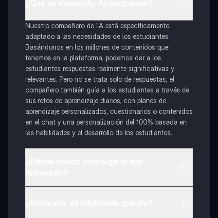
¿Qué es Knowunity AI companion?
Nuestro compañero de IA está específicamente
adaptado a las necesidades de los estudiantes.
Basándonos en los millones de contenidos que
tenemos en la plataforma, podemos dar a los
estudiantes respuestas realmente significativas y
relevantes. Pero no se trata solo de respuestas, el
compañero también guía a los estudiantes a través de
sus retos de aprendizaje diarios, con planes de
aprendizaje personalizados, cuestionarios o contenidos
en el chat y una personalización del 100% basada en
las habilidades y el desarrollo de los estudiantes.
¿Dónde puedo descargar la app
Knowunity?
Puedes descargar la app en Google Play Store y Apple
App Store.
¿Knowunity es totalmente gratuito?