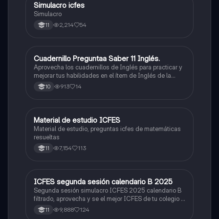
Simulacro icfes
ICFES: Lectura Crítica
Simulacro
2,214
54
11
Cuadernillo Preguntaa Saber 11 Inglés.
ICFES: Inglés
Aprovecha los cuadernillos de Inglés para practicar y
mejorar tus habilidades en el ítem de Inglés de la
Prueba Saber 11. 🫡
913
14
10
Material de estudio ICFES
ICFES: Matemáticas
Material de estudio, preguntas icfes de matemáticas
resueltas
7,154
113
11
ICFES segunda sesión calendario B 2025
ICFES: Lectura Crítica
Segunda sesión simulacro ICFES 2025 calendario B
filtrado, aprovecha y se el mejor ICFES de tu colegio y
poder ingresar a universidad, y estudiar aquella
9,888
124
11
carrera con la que tanto sueñas.