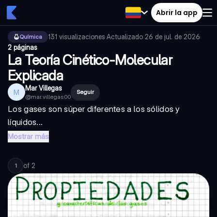
Abrir la app
131
visualizaciones
·
Actualizado
26 de jul. de 2026
·
Química
2 páginas
La Teoría Cinético-Molecular
Explicada
Mar Villegas
M
Seguir
@
mar.villegas00
Los gases son súper diferentes a los sólidos y
líquidos...
Mostrar más
of
2
1