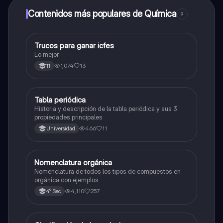
Contenidos más populares de Química
9
Trucos para ganar icfes
Química
Lo mejor
1,074
13
11
Tabla periódica
Química
Historia y descripción de la tabla periódica y sus 3
propiedades principales
466
11
Universidad
Nomenclatura orgánica
Química
Nomenclatura de todos los tipos de compuestos en
orgánica con ejemplos
4,110
257
4° Sec