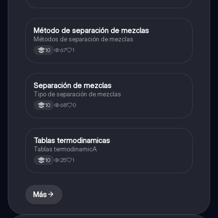
Método de separación de mezclas
Química
Métodos de separación de mezclas
67
1
10
Separación de mezclas
Química
Tipo de separación de mezclas
68
0
10
Tablas termodinamicas
Química
Tablas termodinamicA
25
1
10
Más