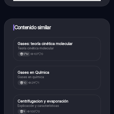
¡Sí lo es! Tienes acceso totalmente gratuito a todo el
contenido de la app, puedes chatear con otros
alumnos y recibir ayuda inmeditamente. Puedes ganar
dinero utilizando la aplicación, que te permitirá acceder
a determinadas funciones.
Contenido similar
Gases: teoría cinética molecular
Química
Teoría cinética molecular
107
0
2°M
Gases en Química
Química
Gases en química
29
1
10
Centrifugacion y evaporación
Química
Explicación y características
100
0
9