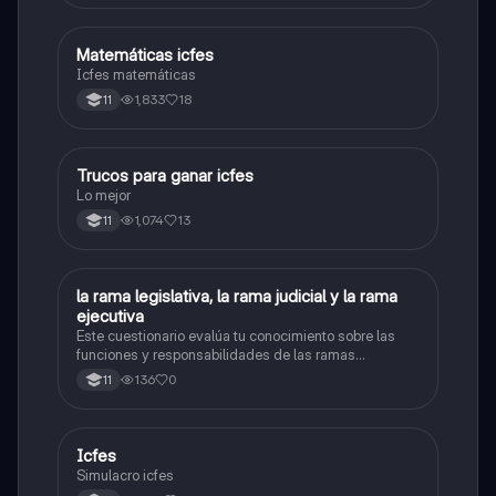
Matemáticas icfes
ICFES: Matemáticas
Icfes matemáticas
1,833
18
11
Trucos para ganar icfes
Química
Lo mejor
1,074
13
11
L
la rama legislativa, la rama judicial y la rama
Sociales/Historia
ejecutiva
Este cuestionario evalúa tu conocimiento sobre las
funciones y responsabilidades de las ramas
legislativa, judicial y ejecutiva.
136
0
11
Icfes
ICFES: Sociales y Ciudadanas
Simulacro icfes