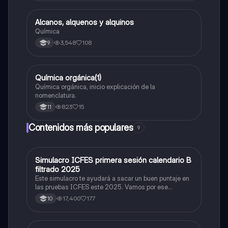
Alcanos, alquenos y alquinos
Química
Química
3,548
108
9
Química orgánica(1)
Química
Química orgánica, inicio explicación de la
nomenclatura.
823
15
11
Contenidos más populares
9
Simulacro ICFES primera sesión calendario B
ICFES: Matemáticas
filtrado 2025
Este simulacro te ayudará a sacar un buen puntaje en
las pruebas ICFES este 2025. Vamos por ese
500/500. Y poder ser admitido en la universidad que
17,400
177
10
quieras, estudiar la carrera que quieres y no la que te
toque. Vamos con toda para sacar un buen puntaje.