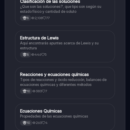
Clasificación de las soluciones
Química
¿Que son las soluciones?, que tipo son según su
estado físico y cantidad de soluto
2,108
77
8
Estructura de Lewis
Química
Aquí encontrarás apuntes acerca de Lewis y su
estructura
446
5
8
Reacciones y ecuaciones químicas
Química
Tipos de reacciones y óxido reducción, balanceo de
ecuaciones químicas y diferentes métodos
383
7
10
Ecuaciones Químicas
Química
Propiedades de las ecuaciones químicas
263
4
10