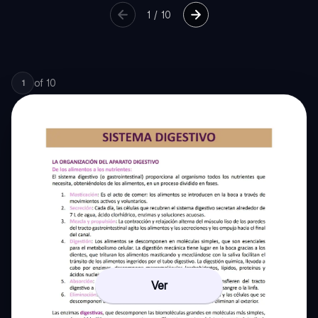
1
/
10
of
10
1
Ver