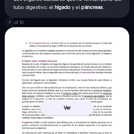
tubo digestivo: el
hígado
y el
páncreas
.
of
10
7
Ver