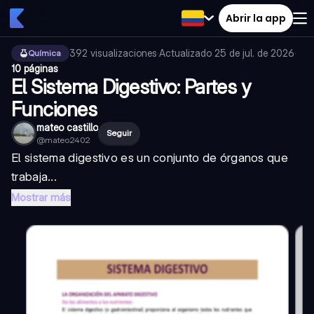
Abrir la app
392
visualizaciones
·
Actualizado
25 de jul. de 2026
·
Química
10 páginas
El Sistema Digestivo: Partes y
Funciones
mateo castillo
Seguir
@
mateo2402
El sistema digestivo es un conjunto de órganos que
trabaja...
Mostrar más