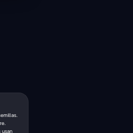
emillas.
re.
s usan