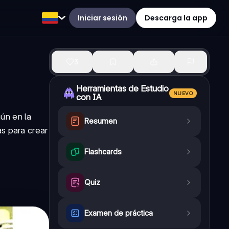
Iniciar sesión
Descarga la app
3
Herramientas de Estudio
NUEVO
con IA
ún en la
Resumen
s para crear
Flashcards
Quiz
Examen de práctica