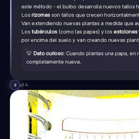
este método - el bulbo desarrolla nuevos tallos ha
Los
rizomas
son tallos que crecen horizontalment
Van extendiendo nuevas plantas a medida que av
Los
tubérculos
(como las papas) y los
estolones
por encima del suelo y van creando nuevas planti
💡
Dato curioso
: Cuando plantas una papa, en 
completamente nueva.
of
4
2