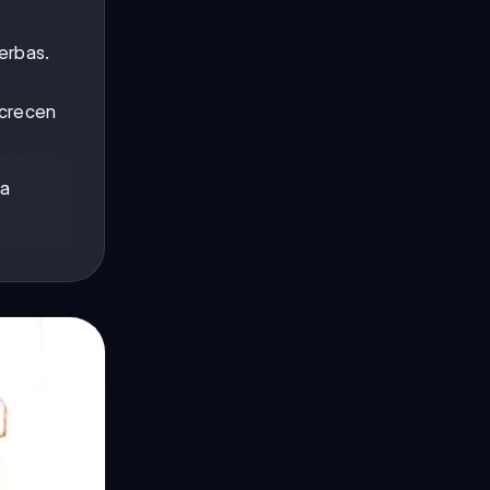
erbas.
 crecen
ta