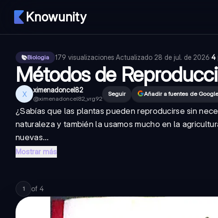
Knowunity
179
visualizaciones
·
Actualizado
28 de jul. de 2026
·
4 
Biologia
Métodos de Reproducci
ximenadoncel82
X
Seguir
Añadir a fuentes de Googl
@
ximenadoncel82_vrg92
¿Sabías que las plantas pueden reproducirse sin nece
naturaleza y también la usamos mucho en la agricultu
nuevas...
Mostrar más
of
4
1