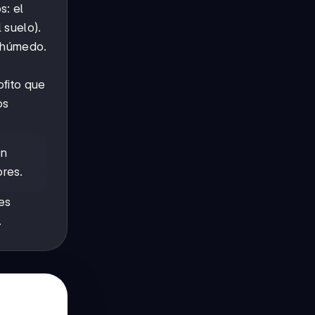
s: el
 suelo).
o húmedo.
fito que
os
en
ores.
es
.