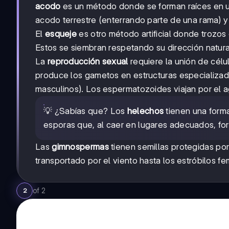
acodo
es un método donde se forman raíces en una 
acodo terrestre (enterrando parte de una rama) y 
El
esqueje
es otro método artificial donde trozos
Estos se siembran respetando su dirección natura
La
reproducción sexual
requiere la unión de célu
produce los gametos en estructuras especializa
masculinos). Los espermatozoides viajan por el a
💡 ¿Sabías que? Los
helechos
tienen una form
esporas que, al caer en lugares adecuados, fo
Las
gimnospermas
tienen semillas protegidas po
transportado por el viento hasta los estróbilos f
of
2
2