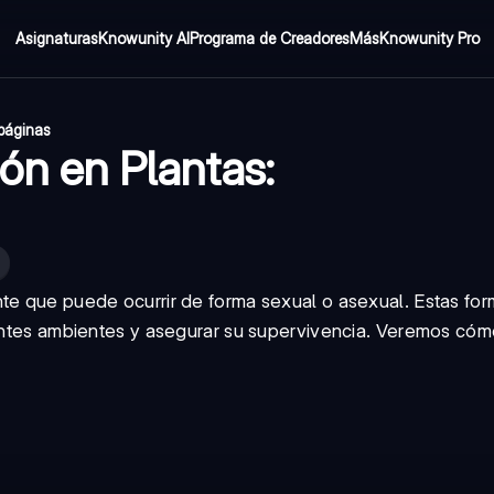
Asignaturas
Knowunity AI
Programa de Creadores
Más
Knowunity Pro
páginas
ón en Plantas:
nte que puede ocurrir de forma sexual o asexual. Estas fo
rentes ambientes y asegurar su supervivencia. Veremos cóm