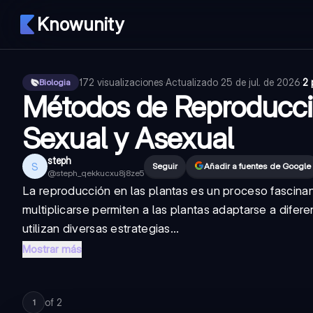
Knowunity
172
visualizaciones
·
Actualizado
25 de jul. de 2026
·
2 
Biologia
Métodos de Reproducci
Sexual y Asexual
steph
S
Seguir
Añadir a fuentes de Google
@
steph_qekkucxu8j8ze5
La reproducción en las plantas es un proceso fascina
multiplicarse permiten a las plantas adaptarse a dife
utilizan diversas estrategias...
Mostrar más
of
2
1