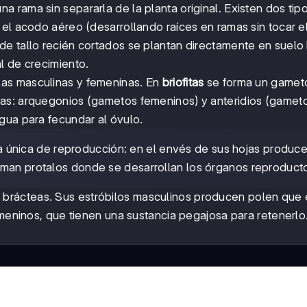
rama sin separarla de la planta original. Existen dos tipo
el acodo aéreo (desarrollando raíces en ramas sin tocar el
 de tallo recién cortados se plantan directamente en suel
l de crecimiento.
las masculinas y femeninas. En
briofitas
se forma un gameto
das: arquegonios (gametos femeninos) y anteridios (gamet
gua para fecundar al óvulo.
a única de reproducción: en el envés de sus hojas produc
rman protalos donde se desarrollan los órganos reproduct
r brácteas. Sus estróbilos masculinos producen polen que 
emeninos, que tienen una sustancia pegajosa para retenerlo