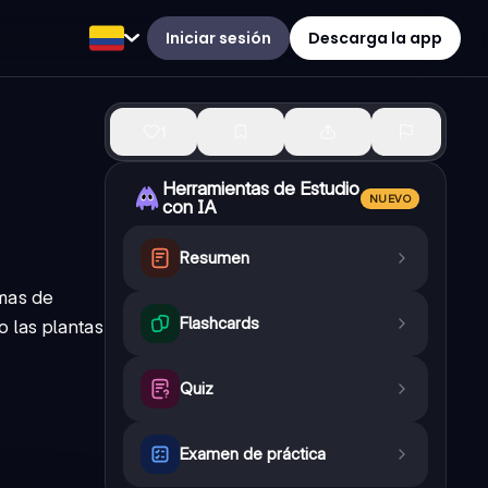
Iniciar sesión
Descarga la app
1
Herramientas de Estudio
NUEVO
con IA
Resumen
rmas de
Flashcards
o las plantas
Quiz
Examen de práctica