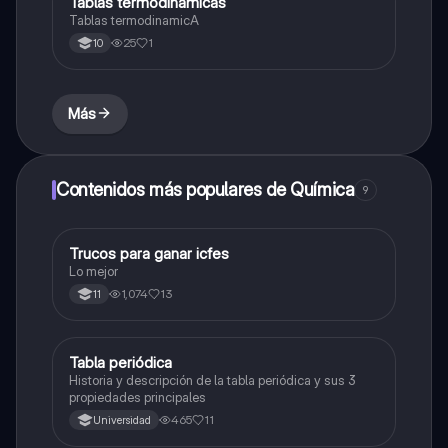
Tablas termodinamicas
Química
Tablas termodinamicA
25
1
10
Más
Contenidos más populares de Química
9
Trucos para ganar icfes
Química
Lo mejor
1,074
13
11
Tabla periódica
Química
Historia y descripción de la tabla periódica y sus 3
propiedades principales
465
11
Universidad