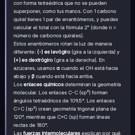
con forma tetraédrica que no se pueden
superponer, como tus manos. Con 1 carbono
quiral tienes 1 par de enantiómeros, y puedes
calcular el total con la fórmula 2ⁿ (donde n =
número de carbonos quirales).
Estos enantiómeros rotan la luz de manera
diferente:
(-) es levógiro
(gira a la izquierda) y
(+) es dextrógiro
(gira a la derecha). En
azúcares, usamos
α
cuando el OH está hacia
abajo y
β
cuando está hacia arriba.
Los
enlaces químicos
determinan la geometría
molecular. Los enlaces C-C (sp³) forman
ángulos tetraédricos de 109,5°. Los enlaces
C=C (sp²) crean geometría trigonal plana de
120°, mientras que C≡C (sp) forman líneas
rectas de 180°.
Las
fuerzas intermoleculares
explican por qué