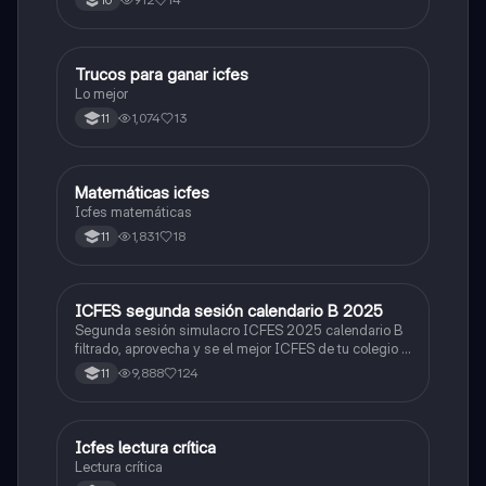
Trucos para ganar icfes
Química
Lo mejor
1,074
13
11
Matemáticas icfes
ICFES: Matemáticas
Icfes matemáticas
1,831
18
11
ICFES segunda sesión calendario B 2025
ICFES: Lectura Crítica
Segunda sesión simulacro ICFES 2025 calendario B
filtrado, aprovecha y se el mejor ICFES de tu colegio y
poder ingresar a universidad, y estudiar aquella
9,888
124
11
carrera con la que tanto sueñas.
Icfes lectura crítica
Lengua Castellana
Lectura crítica