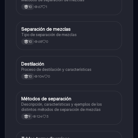
67
1
10
Separación de mezclas
Química
Tipo de separación de mezclas
68
0
10
Destilación
Química
Proceso de destilación y características
104
0
10
Métodos de separación
Química
Descripción, características y ejemplos de los
distintos métodos de separación de mezclas
124
3
9