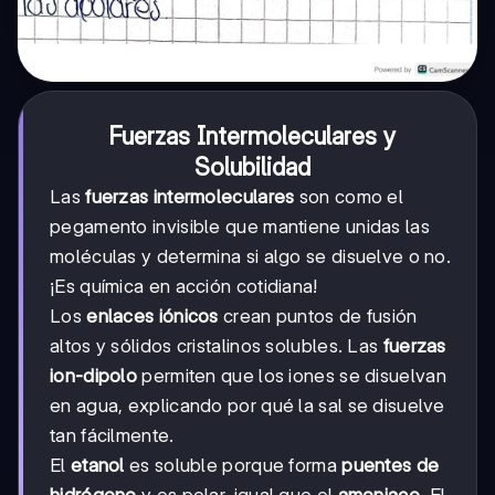
Fuerzas Intermoleculares y
Solubilidad
Las
fuerzas intermoleculares
son como el
pegamento invisible que mantiene unidas las
moléculas y determina si algo se disuelve o no.
¡Es química en acción cotidiana!
Los
enlaces iónicos
crean puntos de fusión
altos y sólidos cristalinos solubles. Las
fuerzas
ion-dipolo
permiten que los iones se disuelvan
en agua, explicando por qué la sal se disuelve
tan fácilmente.
El
etanol
es soluble porque forma
puentes de
hidrógeno
y es polar, igual que el
amoniaco
. El