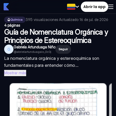
Abrir la app
395
visualizaciones
·
Actualizado
16 de jul. de 2026
·
Química
4 páginas
Guía de Nomenclatura Orgánica y
Principios de Estereoquímica
Gabriela Artunduaga Niño
G
Seguir
@
abrielartunduagaio_0c0j
La nomenclatura orgánica y estereoquímica son
fundamentales para entender cómo...
Mostrar más