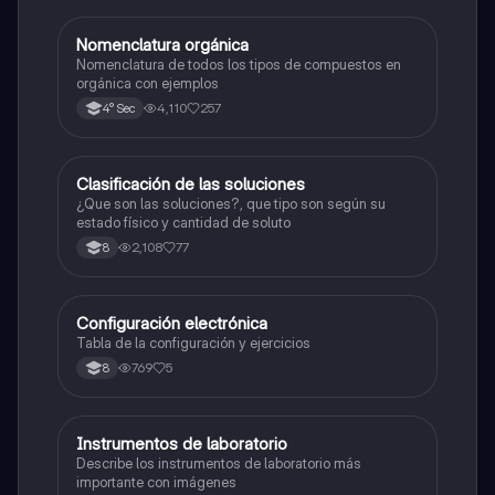
Nomenclatura orgánica
Química
Nomenclatura de todos los tipos de compuestos en
orgánica con ejemplos
4,110
257
4° Sec
Clasificación de las soluciones
Química
¿Que son las soluciones?, que tipo son según su
estado físico y cantidad de soluto
2,108
77
8
Configuración electrónica
Química
Tabla de la configuración y ejercicios
769
5
8
Instrumentos de laboratorio
Química
Describe los instrumentos de laboratorio más
importante con imágenes