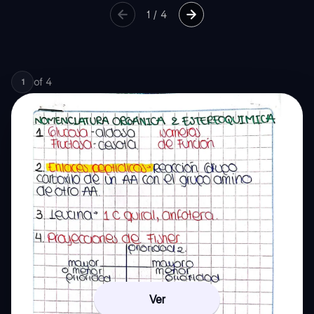
1
/
4
of
4
1
Ver