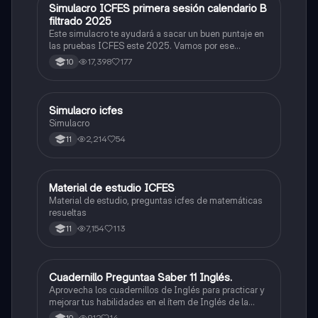
Simulacro ICFES primera sesión calendario B
ICFES: Matemáticas
filtrado 2025
Este simulacro te ayudará a sacar un buen puntaje en
las pruebas ICFES este 2025. Vamos por ese
500/500. Y poder ser admitido en la universidad que
17,398
177
10
quieras, estudiar la carrera que quieres y no la que te
toque. Vamos con toda para sacar un buen puntaje.
Simulacro icfes
ICFES: Lectura Crítica
Simulacro
2,214
54
11
Material de estudio ICFES
ICFES: Matemáticas
Material de estudio, preguntas icfes de matemáticas
resueltas
7,154
113
11
Cuadernillo Preguntaa Saber 11 Inglés.
ICFES: Inglés
Aprovecha los cuadernillos de Inglés para practicar y
mejorar tus habilidades en el ítem de Inglés de la
Prueba Saber 11. 🫡
912
14
10