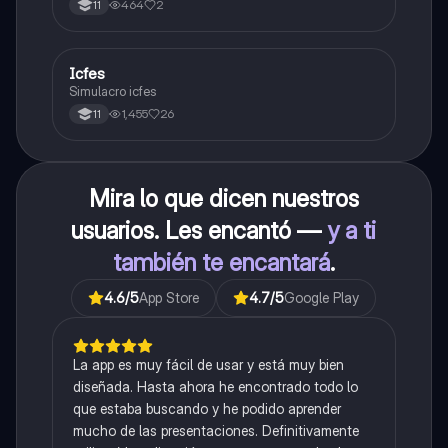
464
2
11
Icfes
ICFES: Sociales y Ciudadanas
Simulacro icfes
1,455
26
11
Mira lo que dicen nuestros
usuarios. Les encantó —
y a ti
también te encantará
.
4.6
/5
App Store
4.7
/5
Google Play
La app es muy fácil de usar y está muy bien
diseñada. Hasta ahora he encontrado todo lo
que estaba buscando y he podido aprender
mucho de las presentaciones. Definitivamente