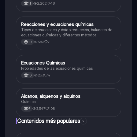
2,202
48
11
Reacciones y ecuaciones químicas
Química
Tipos de reacciones y óxido reducción, balanceo de
ecuaciones químicas y diferentes métodos
383
7
10
Ecuaciones Químicas
Química
Propiedades de las ecuaciones químicas
263
4
10
Alcanos, alquenos y alquinos
Química
Química
3,547
108
9
Contenidos más populares
9