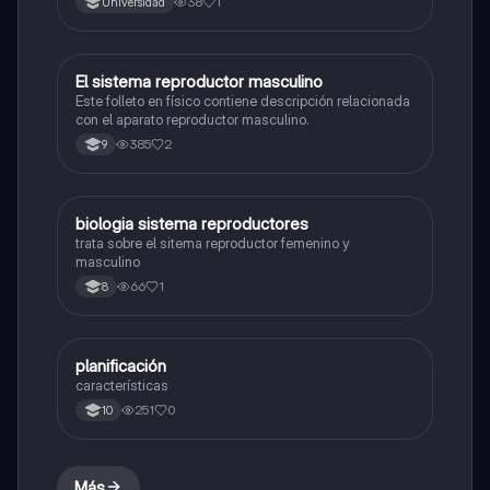
38
1
Universidad
El sistema reproductor masculino
Biologia
Este folleto en físico contiene descripción relacionada
con el aparato reproductor masculino.
385
2
9
biologia sistema reproductores
Biologia
trata sobre el sitema reproductor femenino y
masculino
66
1
8
planificación
Biologia
características
251
0
10
Más