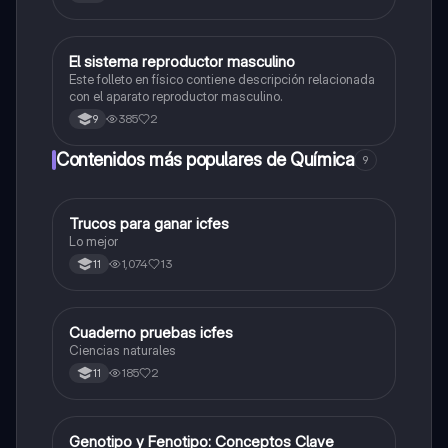
glándulas anexas
El sistema reproductor masculino
Biologia
Este folleto en físico contiene descripción relacionada
con el aparato reproductor masculino.
385
2
9
Contenidos más populares de Química
9
Trucos para ganar icfes
Química
Lo mejor
1,074
13
11
Cuaderno pruebas icfes
Biologia
Ciencias naturales
185
2
11
G
Genotipo y Fenotipo: Conceptos Clave
Biologia