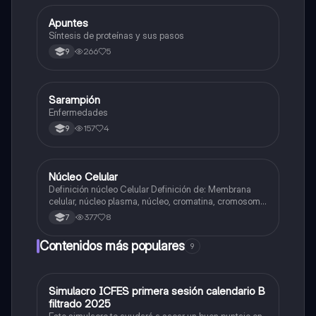
Apuntes
Biologia
Síntesis de proteínas y sus pasos
266
5
9
Sarampión
Biologia
Enfermedades
157
4
9
Núcleo Celular
Biologia
Definición núcleo Celular Definición de: Membrana
celular, núcleo plasma, núcleo, cromatina, cromosoma
Interfase Fases de la interfase
377
8
7
Contenidos más populares
9
Simulacro ICFES primera sesión calendario B
ICFES: Matemáticas
filtrado 2025