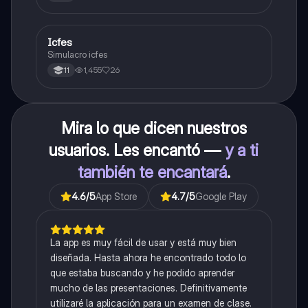
Icfes
ICFES: Sociales y Ciudadanas
Simulacro icfes
1,455
26
11
Mira lo que dicen nuestros
usuarios. Les encantó —
y a ti
también te encantará
.
4.6
/5
App Store
4.7
/5
Google Play
La app es muy fácil de usar y está muy bien
diseñada. Hasta ahora he encontrado todo lo
que estaba buscando y he podido aprender
mucho de las presentaciones. Definitivamente
utilizaré la aplicación para un examen de clase.