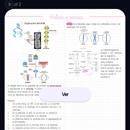
of
2
2
Ver