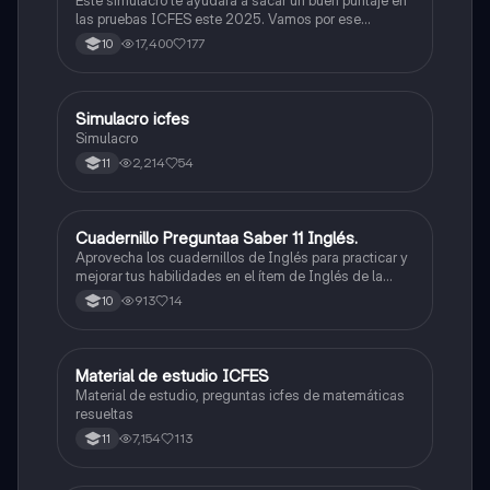
Este simulacro te ayudará a sacar un buen puntaje en
las pruebas ICFES este 2025. Vamos por ese
500/500. Y poder ser admitido en la universidad que
17,400
177
10
quieras, estudiar la carrera que quieres y no la que te
toque. Vamos con toda para sacar un buen puntaje.
Simulacro icfes
ICFES: Lectura Crítica
Simulacro
2,214
54
11
Cuadernillo Preguntaa Saber 11 Inglés.
ICFES: Inglés
Aprovecha los cuadernillos de Inglés para practicar y
mejorar tus habilidades en el ítem de Inglés de la
Prueba Saber 11. 🫡
913
14
10
Material de estudio ICFES
ICFES: Matemáticas
Material de estudio, preguntas icfes de matemáticas
resueltas
7,154
113
11