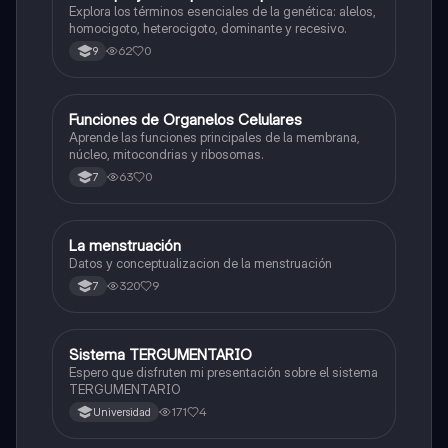
Explora los términos esenciales de la genética: alelos,
homocigoto, heterocigoto, dominante y recesivo.
62
0
9
F
Funciones de Organelos Celulares
Biologia
Aprende las funciones principales de la membrana,
núcleo, mitocondrias y ribosomas.
63
0
7
La menstruación
Biologia
Datos y conceptualizacion de la menstruación
320
9
7
Sistema TERGUMENTARIO
Biologia
Espero que disfruten mi presentación sobre el sistema
TERGUMENTARIO
171
4
Universidad