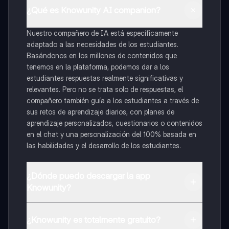
¿Qué es Knowunity AI companion?
Nuestro compañero de IA está específicamente
adaptado a las necesidades de los estudiantes.
Basándonos en los millones de contenidos que
tenemos en la plataforma, podemos dar a los
estudiantes respuestas realmente significativas y
relevantes. Pero no se trata solo de respuestas, el
compañero también guía a los estudiantes a través de
sus retos de aprendizaje diarios, con planes de
aprendizaje personalizados, cuestionarios o contenidos
en el chat y una personalización del 100% basada en
las habilidades y el desarrollo de los estudiantes.
¿Dónde puedo descargar la app
Knowunity?
Puedes descargar la app en Google Play Store y Apple
App Store.
¿Knowunity es totalmente gratuito?