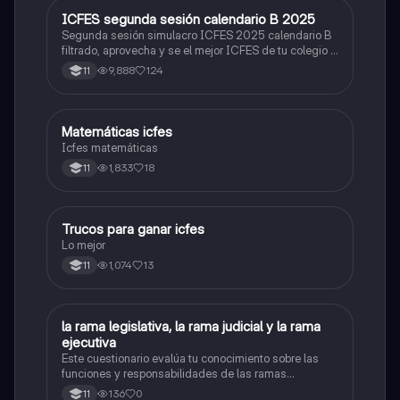
ICFES segunda sesión calendario B 2025
ICFES: Lectura Crítica
Segunda sesión simulacro ICFES 2025 calendario B
filtrado, aprovecha y se el mejor ICFES de tu colegio y
poder ingresar a universidad, y estudiar aquella
9,888
124
11
carrera con la que tanto sueñas.
Matemáticas icfes
ICFES: Matemáticas
Icfes matemáticas
1,833
18
11
Trucos para ganar icfes
Química
Lo mejor
1,074
13
11
L
la rama legislativa, la rama judicial y la rama
Sociales/Historia
ejecutiva
Este cuestionario evalúa tu conocimiento sobre las
funciones y responsabilidades de las ramas
legislativa, judicial y ejecutiva.
136
0
11