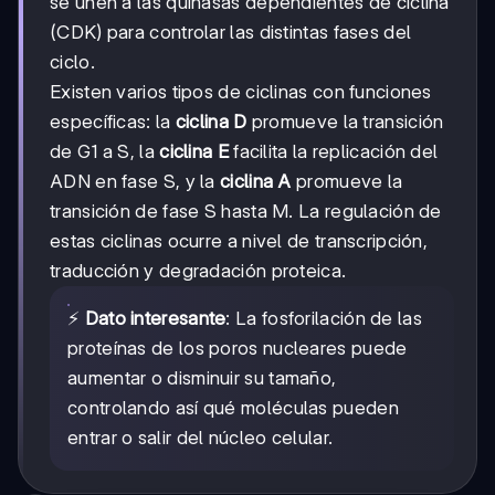
se unen a las quinasas dependientes de ciclina
(CDK) para controlar las distintas fases del
ciclo.
Existen varios tipos de ciclinas con funciones
específicas: la
ciclina D
promueve la transición
de G1 a S, la
ciclina E
facilita la replicación del
ADN en fase S, y la
ciclina A
promueve la
transición de fase S hasta M. La regulación de
estas ciclinas ocurre a nivel de transcripción,
traducción y degradación proteica.
⚡
Dato interesante
: La fosforilación de las
proteínas de los poros nucleares puede
aumentar o disminuir su tamaño,
controlando así qué moléculas pueden
entrar o salir del núcleo celular.