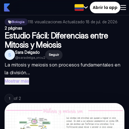
Abrir la app
118
visualizaciones
·
Actualizado
18 de jul. de 2026
·
Biologia
2 páginas
Estudio Fácil: Diferencias entre
Mitosis y Meiosis
Sara Delgado
S
Seguir
@
saradelga_vrcu2
La mitosis y meiosis son procesos fundamentales en
la división...
Mostrar más
of
2
1