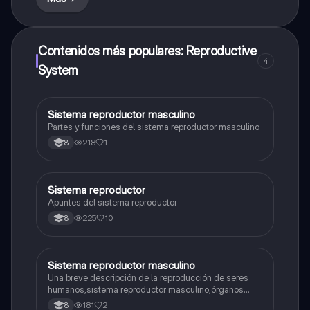
Contenidos más populares: Reproductive
4
System
Sistema reproductor masculino
Biologia
Partes y funciones del sistema reproductor masculino
218
1
8
Sistema reproductor
Biologia
Apuntes del sistema reproductor
225
10
8
Sistema reproductor masculino
Biologia
Una breve descripción de la reproducción de seres
humanos,sistema reproductor masculino,órganos
genitales internos, órganos genitales externos,y
181
2
8