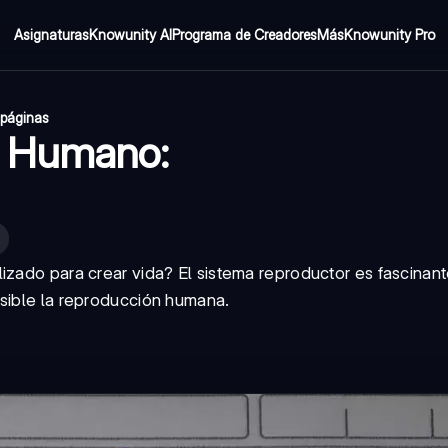
Asignaturas
Knowunity AI
Programa de Creadores
Más
Knowunity Pro
 páginas
r Humano:
izado para crear vida? El sistema reproductor es fascinan
osible la reproducción humana.