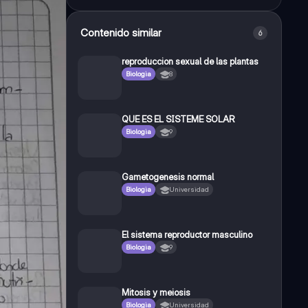
Contenido similar
6
reproduccion sexual de las plantas
Biologia
8
QUE ES EL SISTEME SOLAR
Biologia
9
Gametogenesis normal
Biologia
Universidad
El sistema reproductor masculino
Biologia
9
Mitosis y meiosis
Biologia
Universidad