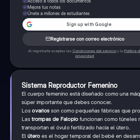
Acceso a todos los documentos
Mejora tus notas
Únete a millones de estudiantes
Regístrarse con correo electrónico
Al registrarte aceptas las
Condiciones del servicio
y la
Política 
privacidad
.
Sistema Reproductor Femenino
El cuerpo femenino está diseñado como una máqui
súper importante que debes conocer.
Los
ovarios
son como pequeñas fábricas que prod
Las
trompas de Falopio
funcionan como túneles m
transportan el óvulo fertilizado hacia el útero.
El
útero
es el hogar temporal del bebé en desarro