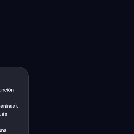
unción
eninas).
ués
una