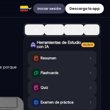
Iniciar sesión
Descarga la app
10
Herramientas de Estudio
NUEVO
con IA
Resumen
te porque
Flashcards
Quiz
Examen de práctica