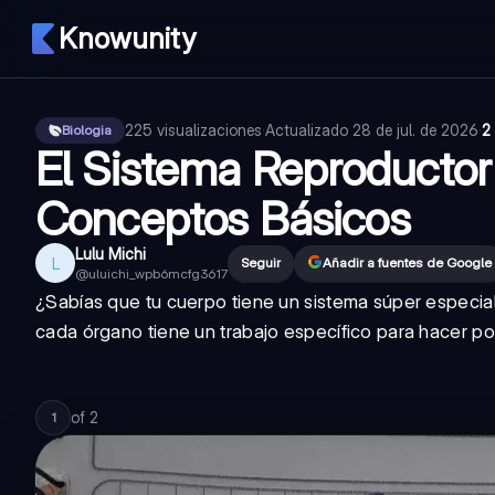
Knowunity
225
visualizaciones
·
Actualizado
28 de jul. de 2026
·
2
Biologia
El Sistema Reproducto
Conceptos Básicos
Lulu Michi
L
Seguir
Añadir a fuentes de Google
@
uluichi_wpb6mcfg3617
¿Sabías que tu cuerpo tiene un sistema súper especial
cada órgano tiene un trabajo específico para hacer p
of
2
1