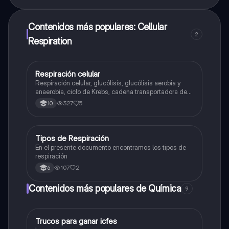
Contenidos más populares: Cellular
2
Respiration
Respiración celular
Biologia
Respiración celular, glucólisis, glucólisis aerobia y
anaerobia, ciclo de Krebs, cadena transportadora de
electrones
327
5
10
Tipos de Respiración
Biologia
En el presente documento encontramos los tipos de
respiración
107
2
6
Contenidos más populares de Química
9
Trucos para ganar icfes
Química