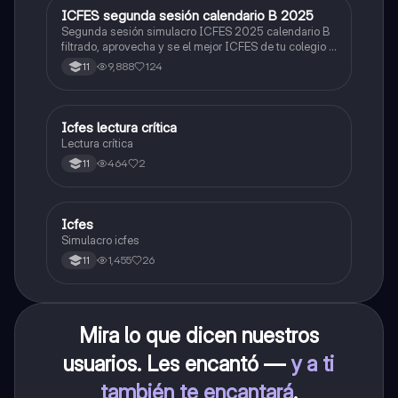
ICFES segunda sesión calendario B 2025
ICFES: Lectura Crítica
Segunda sesión simulacro ICFES 2025 calendario B
filtrado, aprovecha y se el mejor ICFES de tu colegio y
poder ingresar a universidad, y estudiar aquella
9,888
124
11
carrera con la que tanto sueñas.
Icfes lectura crítica
Lengua Castellana
Lectura crítica
464
2
11
Icfes
ICFES: Sociales y Ciudadanas
Simulacro icfes
1,455
26
11
Mira lo que dicen nuestros
usuarios. Les encantó —
y a ti
también te encantará
.