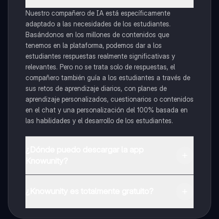
Nuestro compañero de IA está específicamente
adaptado a las necesidades de los estudiantes.
Basándonos en los millones de contenidos que
tenemos en la plataforma, podemos dar a los
estudiantes respuestas realmente significativas y
relevantes. Pero no se trata solo de respuestas, el
compañero también guía a los estudiantes a través de
sus retos de aprendizaje diarios, con planes de
aprendizaje personalizados, cuestionarios o contenidos
en el chat y una personalización del 100% basada en
las habilidades y el desarrollo de los estudiantes.
¿Dónde puedo descargar la app
Knowunity?
Puedes descargar la app en Google Play Store y Apple
App Store.
¿Knowunity es totalmente gratuito?
¡Sí lo es! Tienes acceso totalmente gratuito a todo el