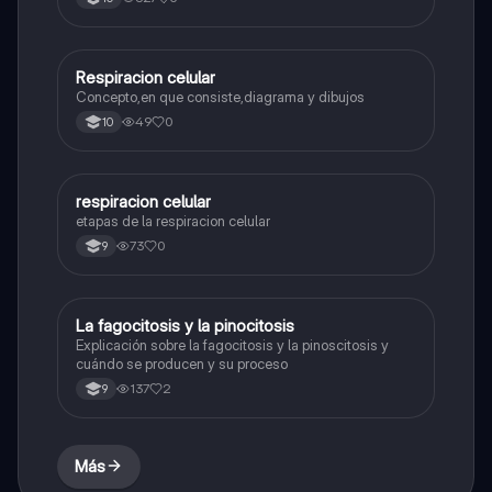
Respiracion celular
Biologia
Concepto,en que consiste,diagrama y dibujos
49
0
10
respiracion celular
Biologia
etapas de la respiracion celular
73
0
9
La fagocitosis y la pinocitosis
Biologia
Explicación sobre la fagocitosis y la pinoscitosis y
cuándo se producen y su proceso
137
2
9
Más