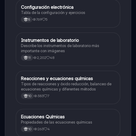
Configuración electrónica
Química
Tabla de la configuración y ejercicios
769
5
8
Instrumentos de laboratorio
Química
Describe los instrumentos de laboratorio más
importante con imágenes
2,202
48
11
Reacciones y ecuaciones químicas
Química
Tipos de reacciones y óxido reducción, balanceo de
ecuaciones químicas y diferentes métodos
383
7
10
Ecuaciones Químicas
Química
Propiedades de las ecuaciones químicas
263
4
10