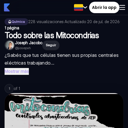
Abrir la app
228
visualizaciones
·
Actualizado
20 de jul. de 2026
·
Química
1 página
Todo sobre las Mitocondrias
Joseph Jacobo
Seguir
@
josepxh
¿Sabés que tus células tienen sus propias centrales
eléctricas trabajando...
Mostrar más
of
1
1