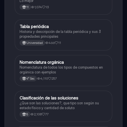
Lo mejor
1,074
13
11
Tabla periódica
Química
Historia y descripción de la tabla periódica y sus 3
propiedades principales
466
11
Universidad
Nomenclatura orgánica
Química
Nomenclatura de todos los tipos de compuestos en
orgánica con ejemplos
4,110
257
4° Sec
Clasificación de las soluciones
Química
¿Que son las soluciones?, que tipo son según su
estado físico y cantidad de soluto
2,108
77
8