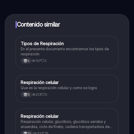
contenido de la app, puedes chatear con otros
alumnos y recibir ayuda inmeditamente. Puedes ganar
dinero utilizando la aplicación, que te permitirá acceder
a determinadas funciones.
Contenido similar
Tipos de Respiración
Biologia
En el presente documento encontramos los tipos de
respiración
107
2
6
Respiración celular
Biologia
Que es la respiración celular y como se logra
213
0
8
Respiración celular
Biologia
Respiración celular, glucólisis, glucólisis aerobia y
anaerobia, ciclo de Krebs, cadena transportadora de
electrones
327
5
10