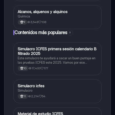
Alcanos, alquenos y alquinos
Química
Química
3,548
108
9
Contenidos más populares
9
Simulacro ICFES primera sesión calendario B
ICFES: Matemáticas
filtrado 2025
Este simulacro te ayudará a sacar un buen puntaje en
las pruebas ICFES este 2025. Vamos por ese
500/500. Y poder ser admitido en la universidad que
17,400
177
10
quieras, estudiar la carrera que quieres y no la que te
toque. Vamos con toda para sacar un buen puntaje.
Simulacro icfes
ICFES: Lectura Crítica
Simulacro
2,214
54
11
Material de estudio ICFES
ICFES: Matemáticas