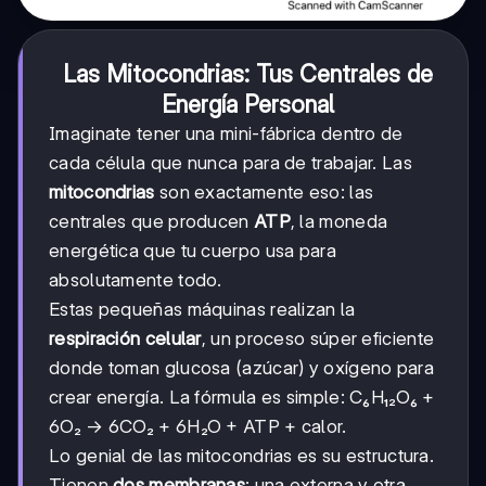
Las Mitocondrias: Tus Centrales de
Energía Personal
Imaginate tener una mini-fábrica dentro de
cada célula que nunca para de trabajar. Las
mitocondrias
son exactamente eso: las
centrales que producen
ATP
, la moneda
energética que tu cuerpo usa para
absolutamente todo.
Estas pequeñas máquinas realizan la
respiración celular
, un proceso súper eficiente
donde toman glucosa (azúcar) y oxígeno para
crear energía. La fórmula es simple: C₆H₁₂O₆ +
6O₂ → 6CO₂ + 6H₂O + ATP + calor.
Lo genial de las mitocondrias es su estructura.
Tienen
dos membranas
: una externa y otra