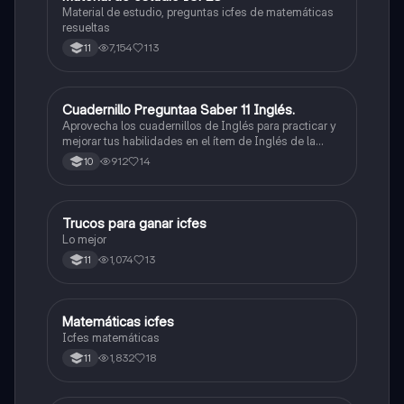
Material de estudio, preguntas icfes de matemáticas
resueltas
7,154
113
11
Cuadernillo Preguntaa Saber 11 Inglés.
ICFES: Inglés
Aprovecha los cuadernillos de Inglés para practicar y
mejorar tus habilidades en el ítem de Inglés de la
Prueba Saber 11. 🫡
912
14
10
Trucos para ganar icfes
Química
Lo mejor
1,074
13
11
Matemáticas icfes
ICFES: Matemáticas
Icfes matemáticas
1,832
18
11