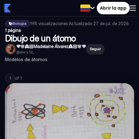
Abrir la app
198
visualizaciones
·
Actualizado
27 de jul. de 2026
·
Biologia
1 página
Dibujo de un átomo
💜🌸👸🏻Madelaine Álvarez👸🏻🌸💜
Seguir
@
ale.a.12_
Modelos de átomos
of
1
1