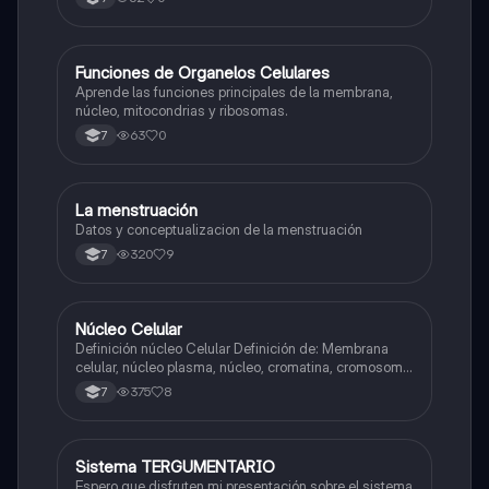
F
Funciones de Organelos Celulares
Biologia
Aprende las funciones principales de la membrana,
núcleo, mitocondrias y ribosomas.
63
0
7
La menstruación
Biologia
Datos y conceptualizacion de la menstruación
320
9
7
Núcleo Celular
Biologia
Definición núcleo Celular Definición de: Membrana
celular, núcleo plasma, núcleo, cromatina, cromosoma
Interfase Fases de la interfase
375
8
7
Sistema TERGUMENTARIO
Biologia
Espero que disfruten mi presentación sobre el sistema