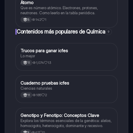
Átomo
Biologia
Que es número atómico. Electrones, protones,
neutrones. Como leerlo en la tabla periódica.
142
1
8
Contenidos más populares de Química
9
Trucos para ganar icfes
Química
Lo mejor
1,074
13
11
Cuaderno pruebas icfes
Biologia
Ciencias naturales
185
2
11
G
Genotipo y Fenotipo: Conceptos Clave
Biologia
Explora los términos esenciales de la genética: alelos,
homocigoto, heterocigoto, dominante y recesivo.
62
0
9