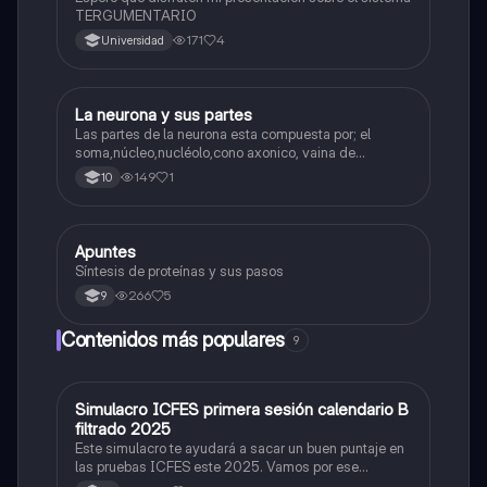
TERGUMENTARIO
171
4
Universidad
La neurona y sus partes
Biologia
Las partes de la neurona esta compuesta por; el
soma,núcleo,nucléolo,cono axonico, vaina de
mielina,celula schwan,núcleo de schwann,nódulo de
149
1
10
Ranvier,terminal axonico Arborizacion terminal, botón
sinaptico,dentristas y sustancia de Nissi.
Apuntes
Biologia
Síntesis de proteínas y sus pasos
266
5
9
Contenidos más populares
9
Simulacro ICFES primera sesión calendario B
ICFES: Matemáticas
filtrado 2025
Este simulacro te ayudará a sacar un buen puntaje en
las pruebas ICFES este 2025. Vamos por ese
500/500. Y poder ser admitido en la universidad que