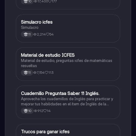
17,400
177
10
quieras, estudiar la carrera que quieres y no la que te
toque. Vamos con toda para sacar un buen puntaje.
Simulacro icfes
ICFES: Lectura Crítica
Simulacro
2,214
54
11
Material de estudio ICFES
ICFES: Matemáticas
Material de estudio, preguntas icfes de matemáticas
resueltas
7,154
113
11
Cuadernillo Preguntaa Saber 11 Inglés.
ICFES: Inglés
Aprovecha los cuadernillos de Inglés para practicar y
mejorar tus habilidades en el ítem de Inglés de la
Prueba Saber 11. 🫡
912
14
10
Trucos para ganar icfes
Química