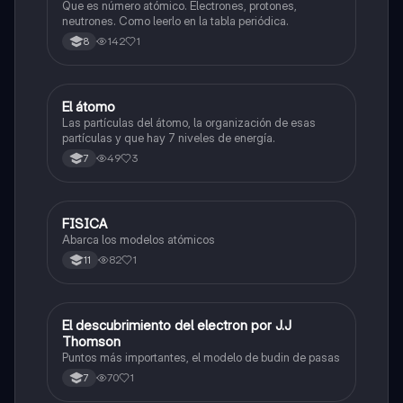
Que es número atómico. Electrones, protones,
neutrones. Como leerlo en la tabla periódica.
142
1
8
El átomo
Biologia
Las partículas del átomo, la organización de esas
partículas y que hay 7 niveles de energía.
49
3
7
FISICA
Biologia
Abarca los modelos atómicos
82
1
11
El descubrimiento del electron por J.J
Biologia
Thomson
Puntos más importantes, el modelo de budin de pasas
70
1
7