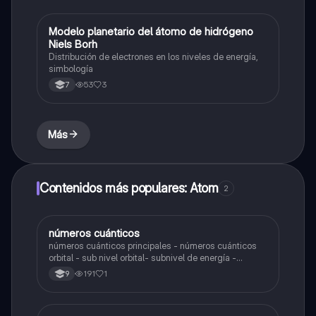
Modelo planetario del átomo de hidrógeno
Biologia
Niels Borh
Distribución de electrones en los niveles de energía,
simbología
53
3
7
Más
Contenidos más populares: Atom
2
números cuánticos
Biologia
números cuánticos principales - números cuánticos
orbital - sub nivel orbital- subnivel de energía -
número cuántico magnético - número cuántico SPÍN -
191
1
9
principio de exclusión de pauli - ejemplos