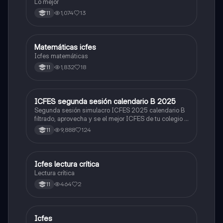
Lo mejor
1,074
13
11
Matemáticas icfes
ICFES: Matemáticas
Icfes matemáticas
1,832
18
11
ICFES segunda sesión calendario B 2025
ICFES: Lectura Crítica
Segunda sesión simulacro ICFES 2025 calendario B
filtrado, aprovecha y se el mejor ICFES de tu colegio y
poder ingresar a universidad, y estudiar aquella
9,888
124
11
carrera con la que tanto sueñas.
Icfes lectura crítica
Lengua Castellana
Lectura crítica
464
2
11
Icfes
ICFES: Sociales y Ciudadanas