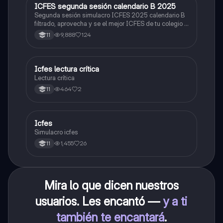
ICFES segunda sesión calendario B 2025
ICFES: Lectura Crítica
Segunda sesión simulacro ICFES 2025 calendario B
filtrado, aprovecha y se el mejor ICFES de tu colegio y
poder ingresar a universidad, y estudiar aquella
9,888
124
11
carrera con la que tanto sueñas.
Icfes lectura crítica
Lengua Castellana
Lectura crítica
464
2
11
Icfes
ICFES: Sociales y Ciudadanas
Simulacro icfes
1,455
26
11
Mira lo que dicen nuestros
usuarios. Les encantó —
y a ti
también te encantará
.