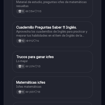
Material de estudio, preguntas icfes de matemáticas
resueltas
7,154
113
11
Cuadernillo Preguntaa Saber 11 Inglés.
ICFES: Inglés
Aprovecha los cuadernillos de Inglés para practicar y
mejorar tus habilidades en el ítem de Inglés de la
Prueba Saber 11. 🫡
912
14
10
Trucos para ganar icfes
Química
Lo mejor
1,074
13
11
Matemáticas icfes
ICFES: Matemáticas
Icfes matemáticas
1,831
18
11