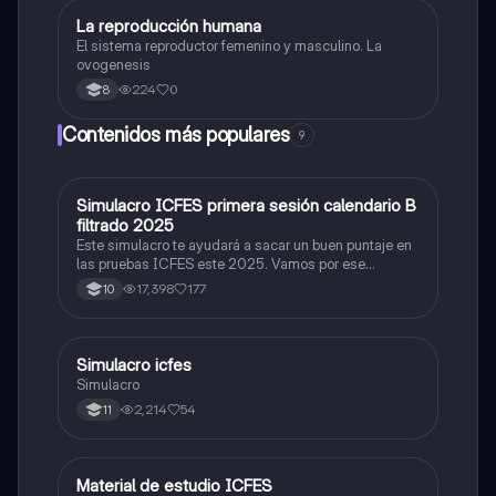
La reproducción humana
Biologia
El sistema reproductor femenino y masculino. La
ovogenesis
224
0
8
Contenidos más populares
9
Simulacro ICFES primera sesión calendario B
ICFES: Matemáticas
filtrado 2025
Este simulacro te ayudará a sacar un buen puntaje en
las pruebas ICFES este 2025. Vamos por ese
500/500. Y poder ser admitido en la universidad que
17,398
177
10
quieras, estudiar la carrera que quieres y no la que te
toque. Vamos con toda para sacar un buen puntaje.
Simulacro icfes
ICFES: Lectura Crítica
Simulacro
2,214
54
11
Material de estudio ICFES
ICFES: Matemáticas