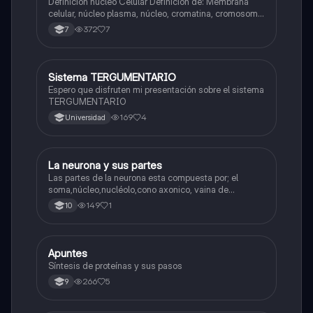
Definición núcleo Celular Definición de: Membrana
celular, núcleo plasma, núcleo, cromatina, cromosoma
Interfase Fases de la interfase
372
7
7
Sistema TERGUMENTARIO
Biologia
Espero que disfruten mi presentación sobre el sistema
TERGUMENTARIO
169
4
Universidad
La neurona y sus partes
Biologia
Las partes de la neurona esta compuesta por; el
soma,núcleo,nucléolo,cono axonico, vaina de
mielina,celula schwan,núcleo de schwann,nódulo de
149
1
10
Ranvier,terminal axonico Arborizacion terminal, botón
sinaptico,dentristas y sustancia de Nissi.
Apuntes
Biologia
Síntesis de proteínas y sus pasos
266
5
9