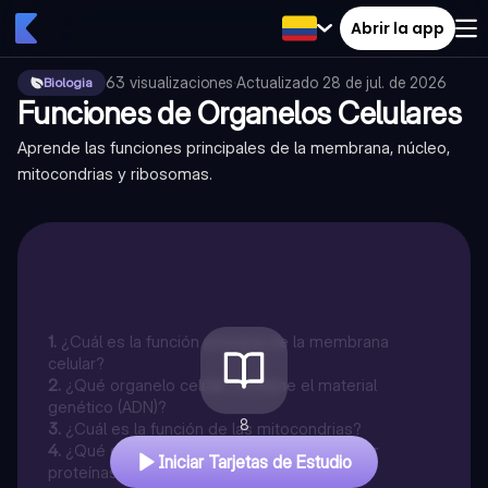
Abrir la app
63
visualizaciones
·
Actualizado
28 de jul. de 2026
Biologia
Funciones de Organelos Celulares
Aprende las funciones principales de la membrana, núcleo,
mitocondrias y ribosomas.
1
.
¿Cuál es la función principal de la membrana
celular?
2
.
¿Qué organelo celular contiene el material
genético (ADN)?
8
3
.
¿Cuál es la función de las mitocondrias?
4
.
¿Qué organelo es responsable de fabricar
Iniciar Tarjetas de Estudio
proteínas?