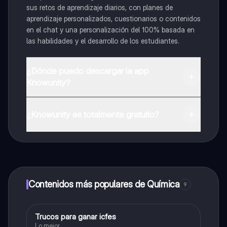
sus retos de aprendizaje diarios, con planes de
aprendizaje personalizados, cuestionarios o contenidos
en el chat y una personalización del 100% basada en
las habilidades y el desarrollo de los estudiantes.
¿Dónde puedo descargar la app
Knowunity?
Puedes descargar la app en Google Play Store y Apple
App Store.
¿Knowunity es totalmente gratuito?
¡Sí lo es! Tienes acceso totalmente gratuito a todo el
contenido de la app, puedes chatear con otros
alumnos y recibir ayuda inmeditamente. Puedes ganar
dinero utilizando la aplicación, que te permitirá acceder
a determinadas funciones.
Contenidos más populares de Química
9
Trucos para ganar icfes
Química
Lo mejor