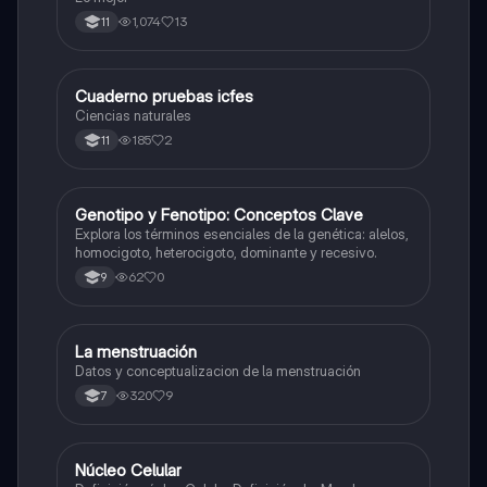
1,074
13
11
Cuaderno pruebas icfes
Biologia
Ciencias naturales
185
2
11
G
Genotipo y Fenotipo: Conceptos Clave
Biologia
Explora los términos esenciales de la genética: alelos,
homocigoto, heterocigoto, dominante y recesivo.
62
0
9
La menstruación
Biologia
Datos y conceptualizacion de la menstruación
320
9
7
Núcleo Celular
Biologia