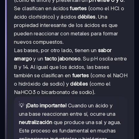
(como el limón) y presentan un
pH entre 0 y 6
.
Se clasifican en ácidos
fuertes
(como el HCl o
ácido clorhídrico) y ácidos
débiles
. Una
propiedad interesante de los ácidos es que
pueden reaccionar con metales para formar
nuevos compuestos.
Las bases, por otro lado, tienen un
sabor
amargo
y un
tacto jabonoso
. Su pH oscila entre
8 y 14. Al igual que los ácidos, las bases
también se clasifican en
fuertes
(como el NaOH
o hidróxido de sodio) y
débiles
(como el
NaHCO3 o bicarbonato de sodio).
💡
¡Dato importante!
Cuando un ácido y
una base reaccionan entre sí, ocurre una
neutralización
que produce una sal y agua.
Este proceso es fundamental en muchas