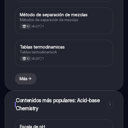
Método de separación de mezclas
Química
Métodos de separación de mezclas
67
1
10
Tablas termodinamicas
Química
Tablas termodinamicA
25
1
10
Más
Contenidos más populares: Acid-base
1
Chemistry
Escala de pH
Química