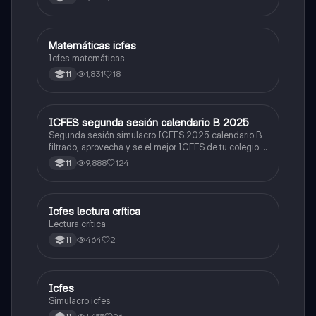
Matemáticas icfes
ICFES: Matemáticas
Icfes matemáticas
1,831
18
11
ICFES segunda sesión calendario B 2025
ICFES: Lectura Crítica
Segunda sesión simulacro ICFES 2025 calendario B
filtrado, aprovecha y se el mejor ICFES de tu colegio y
poder ingresar a universidad, y estudiar aquella
9,888
124
11
carrera con la que tanto sueñas.
Icfes lectura crítica
Lengua Castellana
Lectura crítica
464
2
11
Icfes
ICFES: Sociales y Ciudadanas
Simulacro icfes