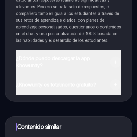
relevantes. Pero no se trata solo de respuestas, el
compañero también guía a los estudiantes a través de
sus retos de aprendizaje diarios, con planes de
aprendizaje personalizados, cuestionarios o contenidos
en el chat y una personalización del 100% basada en
las habilidades y el desarrollo de los estudiantes.
¿Dónde puedo descargar la app
Knowunity?
Puedes descargar la app en Google Play Store y Apple
App Store.
¿Knowunity es totalmente gratuito?
¡Sí lo es! Tienes acceso totalmente gratuito a todo el
contenido de la app, puedes chatear con otros
alumnos y recibir ayuda inmeditamente. Puedes ganar
dinero utilizando la aplicación, que te permitirá acceder
a determinadas funciones.
Contenido similar