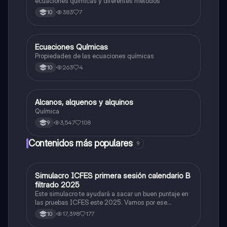
ecuaciones químicas y diferentes métodos
383
7
10
Ecuaciones Químicas
Química
Propiedades de las ecuaciones químicas
263
4
10
Alcanos, alquenos y alquinos
Química
Química
3,547
108
9
Contenidos más populares
9
Simulacro ICFES primera sesión calendario B
ICFES: Matemáticas
filtrado 2025
Este simulacro te ayudará a sacar un buen puntaje en
las pruebas ICFES este 2025. Vamos por ese
500/500. Y poder ser admitido en la universidad que
17,398
177
10
quieras, estudiar la carrera que quieres y no la que te