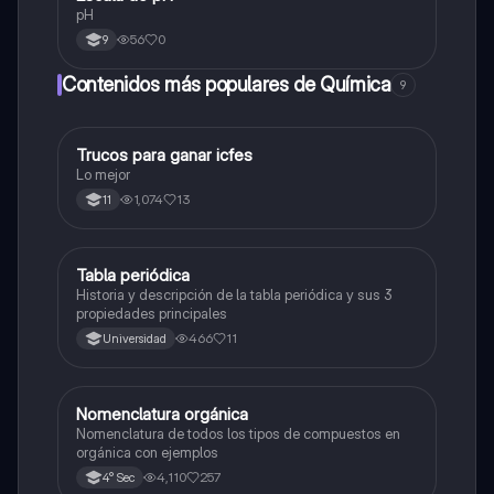
pH
56
0
9
Contenidos más populares de Química
9
Trucos para ganar icfes
Química
Lo mejor
1,074
13
11
Tabla periódica
Química
Historia y descripción de la tabla periódica y sus 3
propiedades principales
466
11
Universidad
Nomenclatura orgánica
Química
Nomenclatura de todos los tipos de compuestos en
orgánica con ejemplos
4,110
257
4° Sec