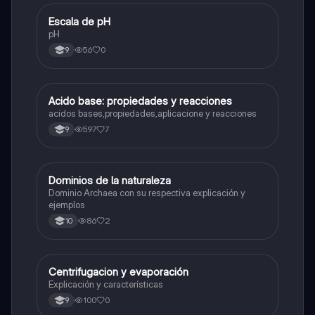
Escala de pH
Química
pH
56
0
9
Acido base: propiedades y reacciones
Química
acidos bases,propiedades,aplicacione y reacciones
597
7
9
Dominios de la naturaleza
Química
Dominio Archaea con su respectiva explicación y
ejemplos
86
2
10
Centrifugacion y evaporación
Química
Explicación y características
100
0
9