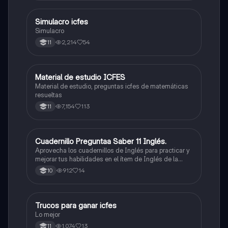
toque. Vamos con toda para sacar un buen puntaje.
Simulacro icfes
ICFES: Lectura Crítica
Simulacro
2,214
54
11
Material de estudio ICFES
ICFES: Matemáticas
Material de estudio, preguntas icfes de matemáticas
resueltas
7,154
113
11
Cuadernillo Preguntaa Saber 11 Inglés.
ICFES: Inglés
Aprovecha los cuadernillos de Inglés para practicar y
mejorar tus habilidades en el ítem de Inglés de la
Prueba Saber 11. 🫡
912
14
10
Trucos para ganar icfes
Química
Lo mejor
1,074
13
11