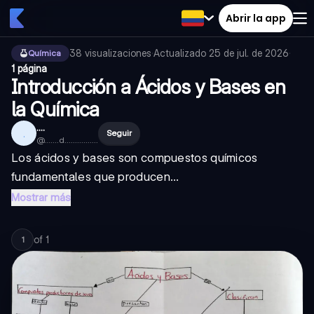
Abrir la app
38
visualizaciones
·
Actualizado
25 de jul. de 2026
·
Química
1 página
Introducción a Ácidos y Bases en
la Química
....
.
Seguir
@
.......d................
Los ácidos y bases son compuestos químicos
fundamentales que producen...
Mostrar más
of
1
1