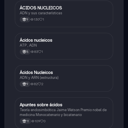
ÁCIDOS NUCLEICOS
Biologia
ADN y sus características
130
1
9
Ácidos nucleicos
Biologia
ATP , ADN
83
1
8
Ácidos Nucleicos
Biologia
ADN y ARN (estructura)
82
2
9
Apuntes sobre ácidos
Biologia
Teoría endosimbiótica Jaime Watson Premio nobel de
medicina Monocatenario y bicatenario
109
0
11