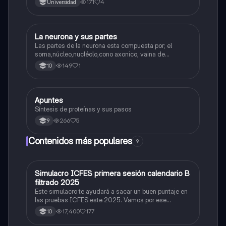
171
4
Universidad
La neurona y sus partes
Biologia
Las partes de la neurona esta compuesta por; el
soma,núcleo,nucléolo,cono axonico, vaina de
mielina,celula schwan,núcleo de schwann,nódulo de
149
1
10
Ranvier,terminal axonico Arborizacion terminal, botón
sinaptico,dentristas y sustancia de Nissi.
Apuntes
Biologia
Síntesis de proteínas y sus pasos
266
5
9
Contenidos más populares
9
Simulacro ICFES primera sesión calendario B
ICFES: Matemáticas
filtrado 2025
Este simulacro te ayudará a sacar un buen puntaje en
las pruebas ICFES este 2025. Vamos por ese
500/500. Y poder ser admitido en la universidad que
17,400
177
10
quieras, estudiar la carrera que quieres y no la que te
toque. Vamos con toda para sacar un buen puntaje.