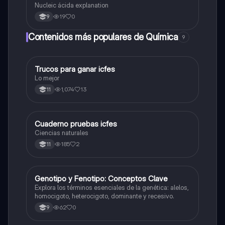
Nucleic ácida explanation
19
0
9
Contenidos más populares de Química
9
Trucos para ganar icfes
Química
Lo mejor
1,074
13
11
Cuaderno pruebas icfes
Biologia
Ciencias naturales
185
2
11
G
Genotipo y Fenotipo: Conceptos Clave
Biologia
Explora los términos esenciales de la genética: alelos,
homocigoto, heterocigoto, dominante y recesivo.
62
0
9