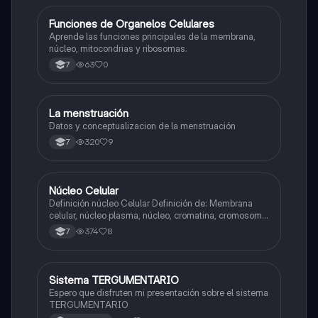
F
Funciones de Organelos Celulares
Biologia
Aprende las funciones principales de la membrana,
núcleo, mitocondrias y ribosomas.
63
0
7
La menstruación
Biologia
Datos y conceptualizacion de la menstruación
320
9
7
N
Núcleo Celular
Biologia
Definición núcleo Celular Definición de: Membrana
celular, núcleo plasma, núcleo, cromatina, cromosoma
Interfase Fases de la interfase
374
8
7
Sistema TERGUMENTARIO
Biologia
Espero que disfruten mi presentación sobre el sistema
TERGUMENTARIO