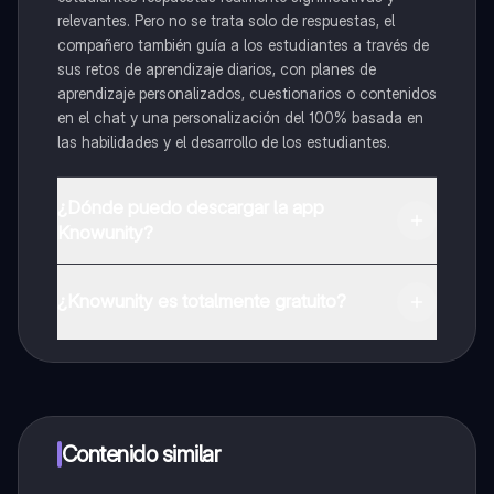
relevantes. Pero no se trata solo de respuestas, el
compañero también guía a los estudiantes a través de
sus retos de aprendizaje diarios, con planes de
aprendizaje personalizados, cuestionarios o contenidos
en el chat y una personalización del 100% basada en
las habilidades y el desarrollo de los estudiantes.
¿Dónde puedo descargar la app
Knowunity?
Puedes descargar la app en Google Play Store y Apple
App Store.
¿Knowunity es totalmente gratuito?
¡Sí lo es! Tienes acceso totalmente gratuito a todo el
contenido de la app, puedes chatear con otros
alumnos y recibir ayuda inmeditamente. Puedes ganar
dinero utilizando la aplicación, que te permitirá acceder
a determinadas funciones.
Contenido similar