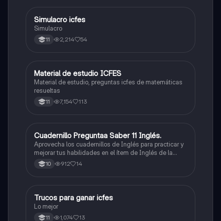
Simulacro icfes
ICFES: Lectura Crítica
Simulacro
2,214
54
11
Material de estudio ICFES
ICFES: Matemáticas
Material de estudio, preguntas icfes de matemáticas
resueltas
7,154
113
11
Cuadernillo Preguntaa Saber 11 Inglés.
ICFES: Inglés
Aprovecha los cuadernillos de Inglés para practicar y
mejorar tus habilidades en el ítem de Inglés de la
Prueba Saber 11. 🫡
912
14
10
Trucos para ganar icfes
Química
Lo mejor
1,074
13
11