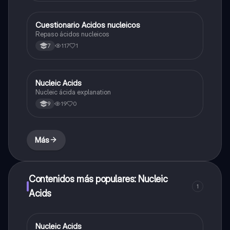
Cuestionario Acidos nucleicos
Química
Repaso ácidos nucleicos
117
1
7
Nucleic Acids
Biologia
Nucleic ácida explanation
19
0
9
Más
Contenidos más populares: Nucleic
1
Acids
Nucleic Acids
Biologia