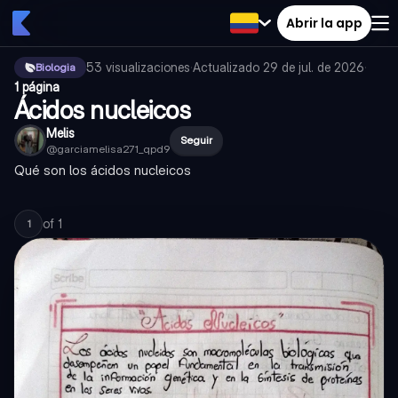
Abrir la app
53
visualizaciones
·
Actualizado
29 de jul. de 2026
·
Biologia
1 página
Ácidos nucleicos
Melis
Seguir
@
garciamelisa271_qpd9
Qué son los ácidos nucleicos
of
1
1