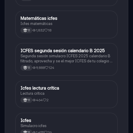
Matemáticas icfes
ICFES: Matemáticas
Icfes matemáticas
1,832
18
11
ICFES segunda sesión calendario B 2025
ICFES: Lectura Crítica
Segunda sesión simulacro ICFES 2025 calendario B
filtrado, aprovecha y se el mejor ICFES de tu colegio y
poder ingresar a universidad, y estudiar aquella
9,888
124
11
carrera con la que tanto sueñas.
Icfes lectura crítica
Lengua Castellana
Lectura crítica
464
2
11
Icfes
ICFES: Sociales y Ciudadanas
Simulacro icfes
1,455
26
11