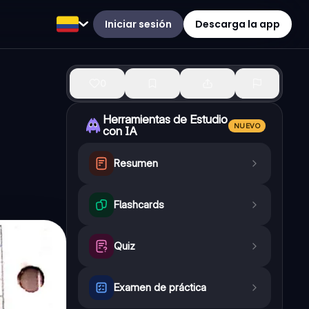
Iniciar sesión
Descarga la app
0
Herramientas de Estudio
NUEVO
con IA
Resumen
Flashcards
Quiz
Examen de práctica