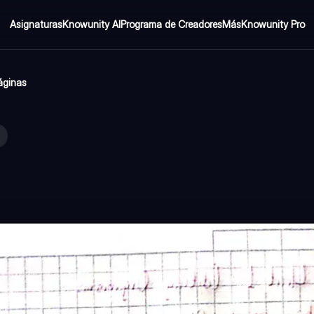
Asignaturas
Knowunity AI
Programa de Creadores
Más
Knowunity Pro
áginas