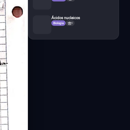
Ácidos nucleicos
Biologia
9