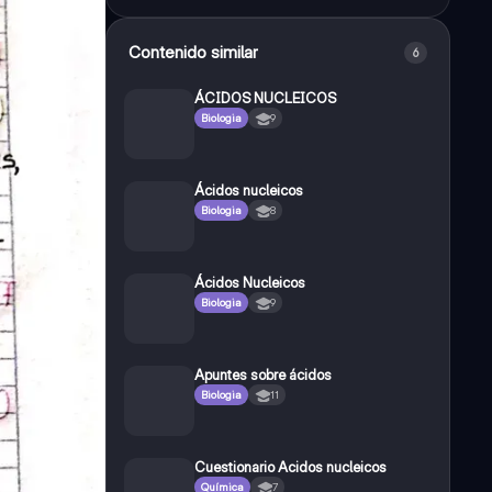
Contenido similar
6
ÁCIDOS NUCLEICOS
Biologia
9
Ácidos nucleicos
Biologia
8
Ácidos Nucleicos
Biologia
9
Apuntes sobre ácidos
Biologia
11
Cuestionario Acidos nucleicos
Química
7