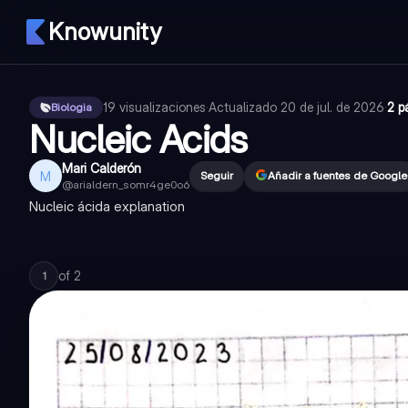
Knowunity
19
visualizaciones
·
Actualizado
20 de jul. de 2026
·
2 p
Biologia
Nucleic Acids
Mari Calderón
M
Seguir
Añadir a fuentes de Google
@
arialdern_somr4ge0o6
Nucleic ácida explanation
of
2
1