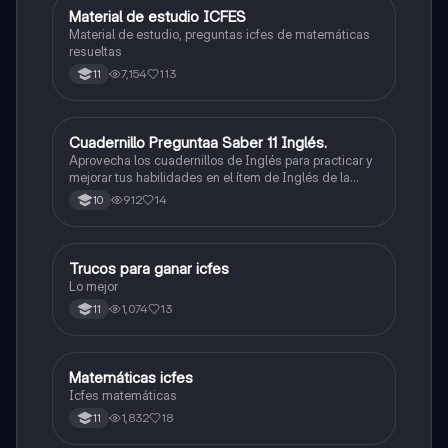
Material de estudio ICFES
ICFES: Matemáticas
Material de estudio, preguntas icfes de matemáticas
resueltas
7,154
113
11
Cuadernillo Preguntaa Saber 11 Inglés.
ICFES: Inglés
Aprovecha los cuadernillos de Inglés para practicar y
mejorar tus habilidades en el ítem de Inglés de la
Prueba Saber 11. 🫡
912
14
10
Trucos para ganar icfes
Química
Lo mejor
1,074
13
11
Matemáticas icfes
ICFES: Matemáticas
Icfes matemáticas
1,832
18
11