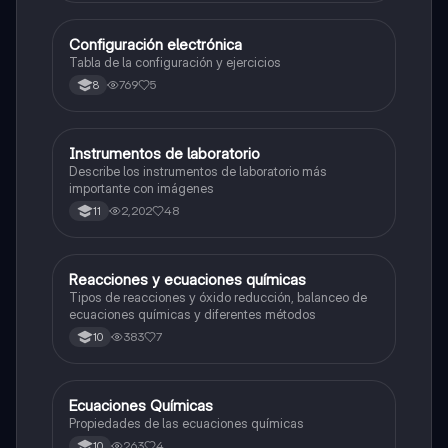
Configuración electrónica
Química
Tabla de la configuración y ejercicios
769
5
8
Instrumentos de laboratorio
Química
Describe los instrumentos de laboratorio más
importante con imágenes
2,202
48
11
Reacciones y ecuaciones químicas
Química
Tipos de reacciones y óxido reducción, balanceo de
ecuaciones químicas y diferentes métodos
383
7
10
Ecuaciones Químicas
Química
Propiedades de las ecuaciones químicas
263
4
10