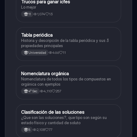
Trucos para ganar icfes
Química
Lo mejor
1,074
13
11
Tabla periódica
Química
Historia y descripción de la tabla periódica y sus 3
propiedades principales
466
11
Universidad
Nomenclatura orgánica
Química
Nomenclatura de todos los tipos de compuestos en
orgánica con ejemplos
4,110
257
4° Sec
Clasificación de las soluciones
Química
¿Que son las soluciones?, que tipo son según su
estado físico y cantidad de soluto
2,108
77
8