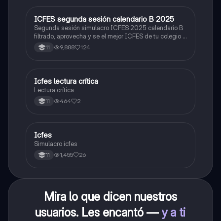
ICFES segunda sesión calendario B 2025
ICFES: Lectura Crítica
Segunda sesión simulacro ICFES 2025 calendario B
filtrado, aprovecha y se el mejor ICFES de tu colegio y
poder ingresar a universidad, y estudiar aquella
9,888
124
11
carrera con la que tanto sueñas.
Icfes lectura crítica
Lengua Castellana
Lectura crítica
464
2
11
Icfes
ICFES: Sociales y Ciudadanas
Simulacro icfes
1,455
26
11
Mira lo que dicen nuestros
usuarios. Les encantó —
y a ti