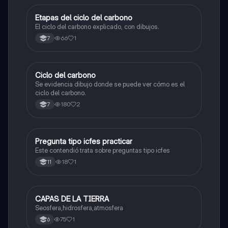
Etapas del ciclo del carbono
Biologia
El ciclo del carbono explicado, con dibujos.
66
1
7
Ciclo del carbono
Biologia
Se evidencia dibujo donde se puede ver cómo es el
ciclo del carbono.
180
2
7
Pregunta tipo icfes practicar
Biologia
Este contendió trata sobre preguntas tipo icfes
18
1
11
CAPAS DE LA TIERRA
Biologia
Seosfera,hidrosfera,atmosfera
75
1
6