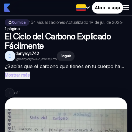
Abrir la app
134
visualizaciones
·
Actualizado
19 de jul. de 2026
·
Química
1 página
El Ciclo del Carbono Explicado
Fácilmente
danyelys742
D
Seguir
@
danyelys742_aw2xj17m
¿Sabías que el carbono que tienes en tu cuerpo ha...
Mostrar más
of
1
1