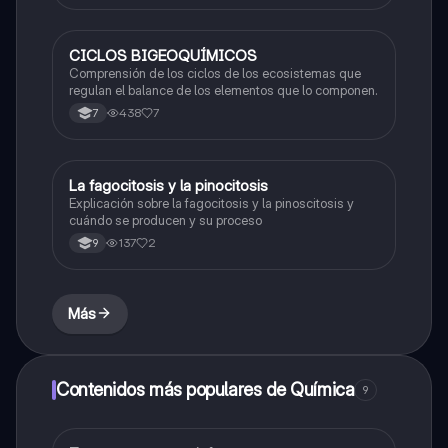
CICLOS BIGEOQUÍMICOS
Biologia
Comprensión de los ciclos de los ecosistemas que
regulan el balance de los elementos que lo componen.
438
7
7
La fagocitosis y la pinocitosis
Biologia
Explicación sobre la fagocitosis y la pinoscitosis y
cuándo se producen y su proceso
137
2
9
Más
Contenidos más populares de Química
9