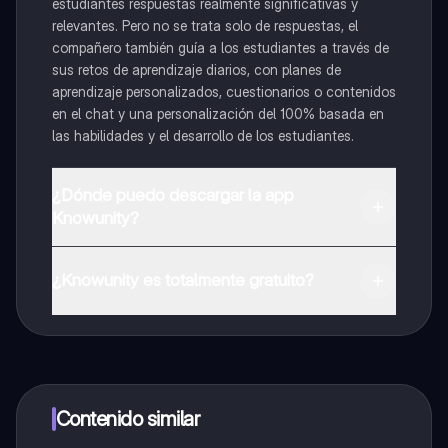
estudiantes respuestas realmente significativas y
relevantes. Pero no se trata solo de respuestas, el
compañero también guía a los estudiantes a través de
sus retos de aprendizaje diarios, con planes de
aprendizaje personalizados, cuestionarios o contenidos
en el chat y una personalización del 100% basada en
las habilidades y el desarrollo de los estudiantes.
¿Dónde puedo descargar la app
Knowunity?
Puedes descargar la app en Google Play Store y Apple
App Store.
¿Knowunity es totalmente gratuito?
¡Sí lo es! Tienes acceso totalmente gratuito a todo el
contenido de la app, puedes chatear con otros
alumnos y recibir ayuda inmeditamente. Puedes ganar
dinero utilizando la aplicación, que te permitirá acceder
a determinadas funciones.
Contenido similar