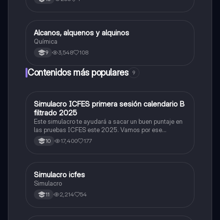
Alcanos, alquenos y alquinos
Química
Química
3,548
108
9
Contenidos más populares
9
Simulacro ICFES primera sesión calendario B
ICFES: Matemáticas
filtrado 2025
Este simulacro te ayudará a sacar un buen puntaje en
las pruebas ICFES este 2025. Vamos por ese
500/500. Y poder ser admitido en la universidad que
17,400
177
10
quieras, estudiar la carrera que quieres y no la que te
toque. Vamos con toda para sacar un buen puntaje.
Simulacro icfes
ICFES: Lectura Crítica
Simulacro
2,214
54
11