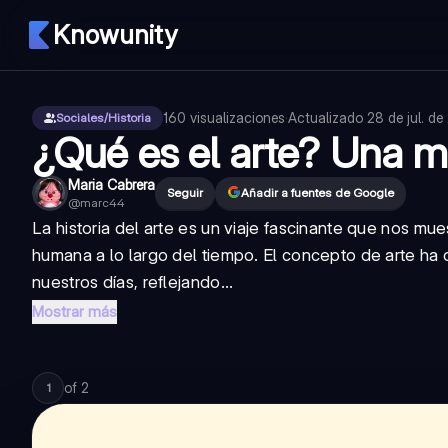
Knowunity
160
visualizaciones
·
Actualizado
28 de jul. d
Sociales/Historia
¿Qué es el arte? Una m
Maria Cabrera
Seguir
Añadir a fuentes de Google
@
marc44
La historia del arte es un viaje fascinante que nos m
humana a lo largo del tiempo. El concepto de arte ha 
nuestros días, reflejando...
Mostrar más
of
2
1