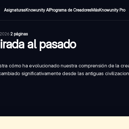
Asignaturas
Knowunity AI
Programa de Creadores
Más
Knowunity Pro
e 2026
·
2 páginas
irada al pasado
uestra cómo ha evolucionado nuestra comprensión de la cre
cambiado significativamente desde las antiguas civilizacio