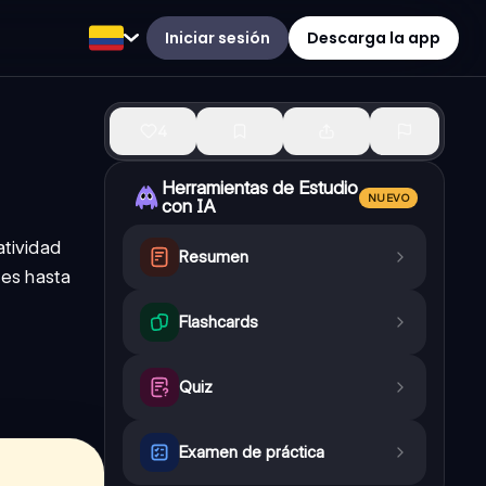
Iniciar sesión
Descarga la app
4
Herramientas de Estudio
NUEVO
con IA
atividad
Resumen
nes hasta
Flashcards
Quiz
Examen de práctica