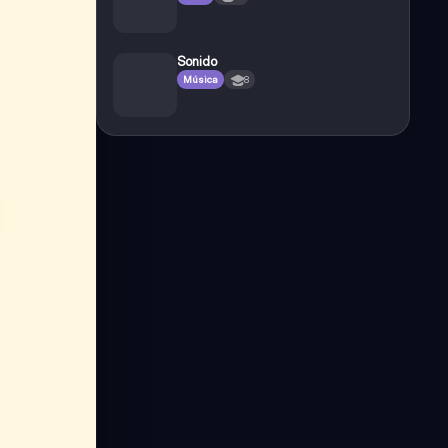
Sonido
Música
8