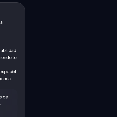
na
abilidad
ciende lo
 especial
onaria
os de
e