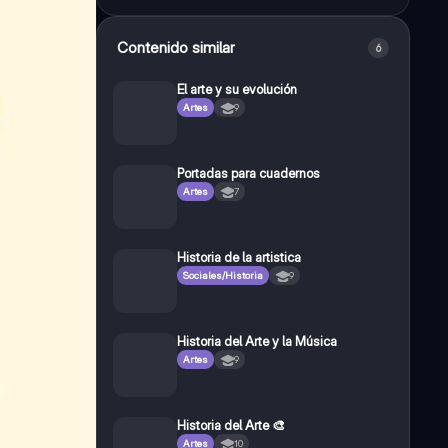
Contenido similar
6
El arte y su evolución
Artes
9
Portadas para cuadernos
Artes
7
Historia de la artistica
Sociales/Historia
9
Historia del Arte y la Música
Artes
9
Historia del Arte 🎨
Artes
10