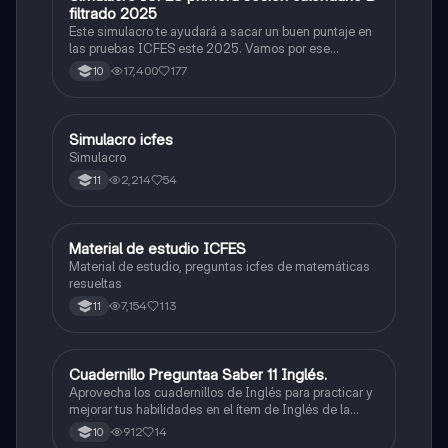
filtrado 2025
Este simulacro te ayudará a sacar un buen puntaje en
las pruebas ICFES este 2025. Vamos por ese
500/500. Y poder ser admitido en la universidad que
17,400
177
10
quieras, estudiar la carrera que quieres y no la que te
toque. Vamos con toda para sacar un buen puntaje.
Simulacro icfes
ICFES: Lectura Crítica
Simulacro
2,214
54
11
Material de estudio ICFES
ICFES: Matemáticas
Material de estudio, preguntas icfes de matemáticas
resueltas
7,154
113
11
Cuadernillo Preguntaa Saber 11 Inglés.
ICFES: Inglés
Aprovecha los cuadernillos de Inglés para practicar y
mejorar tus habilidades en el ítem de Inglés de la
Prueba Saber 11. 🫡
912
14
10