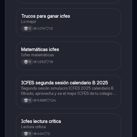
Trucos para ganar icfes
Química
Lo mejor
1,074
13
11
Matemáticas icfes
ICFES: Matemáticas
Icfes matemáticas
1,832
18
11
ICFES segunda sesión calendario B 2025
ICFES: Lectura Crítica
Segunda sesión simulacro ICFES 2025 calendario B
filtrado, aprovecha y se el mejor ICFES de tu colegio y
poder ingresar a universidad, y estudiar aquella
9,888
124
11
carrera con la que tanto sueñas.
Icfes lectura crítica
Lengua Castellana
Lectura crítica
464
2
11