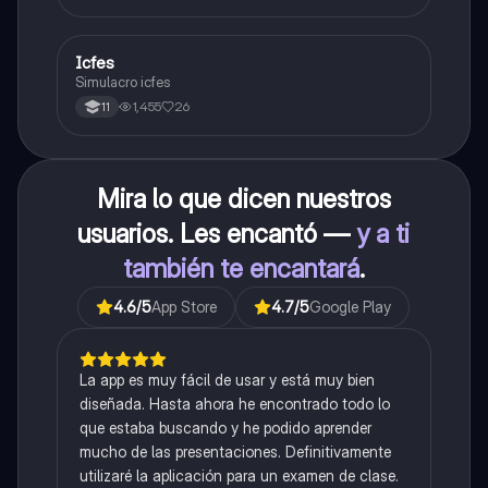
Icfes
ICFES: Sociales y Ciudadanas
Simulacro icfes
1,455
26
11
Mira lo que dicen nuestros
usuarios. Les encantó —
y a ti
también te encantará
.
4.6
/5
App Store
4.7
/5
Google Play
La app es muy fácil de usar y está muy bien
diseñada. Hasta ahora he encontrado todo lo
que estaba buscando y he podido aprender
mucho de las presentaciones. Definitivamente
utilizaré la aplicación para un examen de clase.