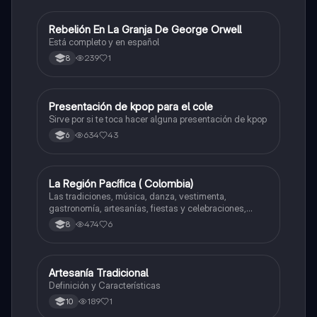
Rebelión En La Granja De George Orwell
Sociales/Historia
Está completo y en español
239
1
8
Presentación de kpop para el cole
Artes
Sirve por si te toca hacer alguna presentación de kpop
634
43
6
La Región Pacífica ( Colombia)
Artes
Las tradiciones, música, danza, vestimenta,
gastronomía, artesanías, fiestas y celebraciones,
medicina tradicional, ritmos e instrumentos
474
6
8
musicales.
Artesanía Tradicional
Artes
Definición y Características
189
1
10