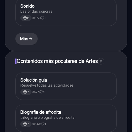
Sonido
Música
Las ondas sonoras
130
1
8
Más
Contenidos más populares de Artes
9
Solución guia
Artes
Resuelve todas las actividades
46
2
7
Biografia de afrodita
Artes
Infografía o biografia de afrodita
148
1
7