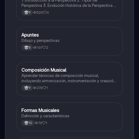
1. Introducción a la Perspectiva 2. Tipos de
Perspectiva 3. Evolución Histórica de la Perspectiva 4.
Perspectiva en Diferentes Medios Artísticos 5.
526
6
9
Expresión y Creatividad 6. Impacto Cultural y Social 7.
Perspectivas Futuras
Apuntes
Artes
Dibujo y perspectivas
161
2
8
Composición Musical
Artes
Aprender técnicas de composición musical,
incluyendo armonización, instrumentación y creación
de melodías y arreglos.
276
1
9
Formas Musicales
Música
Definición y características
76
1
10