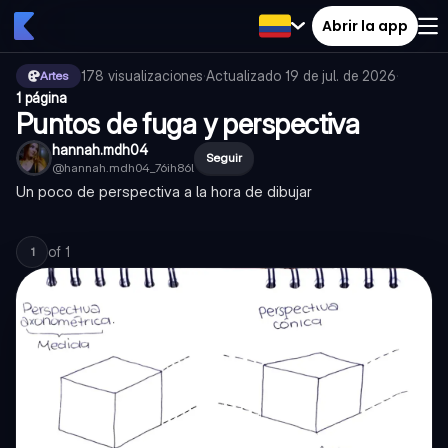
Abrir la app
178
visualizaciones
·
Actualizado
19 de jul. de 2026
·
Artes
1 página
Puntos de fuga y perspectiva
hannah.mdh04
Seguir
@
hannah.mdh04_76ih86l
Un poco de perspectiva a la hora de dibujar
of
1
1