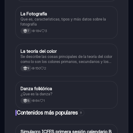
La Fotografía
Artes
Que es, características, tipos y más datos sobre la
fotografía
184
3
7
La teoría del color
Artes
Se describe las cosas principales de la teoría del color
como lo son los colores primarios, secundarios y los
colores cálidos y fríos es un resumen y sus ejemplos
150
2
9
Danza folklórica
Artes
¿Que es la danza?
84
1
8
Contenidos más populares
9
Simulacro ICFES primera sesión calendario B
ICFES: Matemáticas