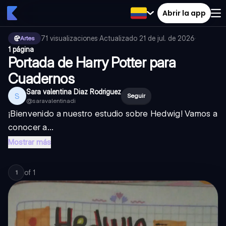
Abrir la app
71
visualizaciones
·
Actualizado
21 de jul. de 2026
·
Artes
1 página
Portada de Harry Potter para
Cuadernos
Sara valentina Diaz Rodriguez
S
Seguir
@
saravalentinadi
¡Bienvenido a nuestro estudio sobre Hedwig! Vamos a
conocer a...
Mostrar más
of
1
1