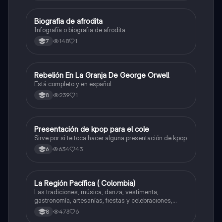
Biografia de afrodita
Artes
Infografía o biografia de afrodita
148
1
7
Rebelión En La Granja De George Orwell
Sociales/Historia
Está completo y en español
239
1
8
Presentación de kpop para el cole
Artes
Sirve por si te toca hacer alguna presentación de kpop
634
43
6
La Región Pacífica ( Colombia)
Artes
Las tradiciones, música, danza, vestimenta,
gastronomía, artesanías, fiestas y celebraciones,
medicina tradicional, ritmos e instrumentos
473
6
8
musicales.