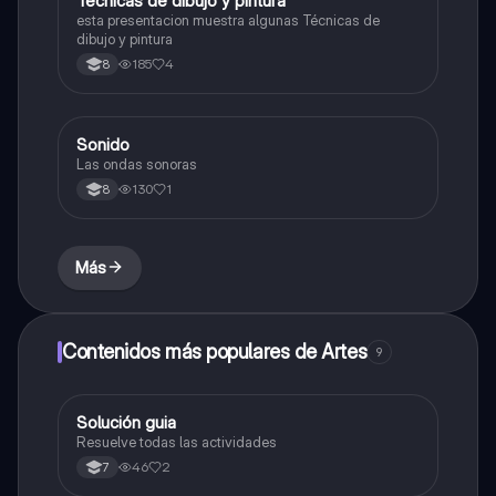
Técnicas de dibujo y pintura
esta presentacion muestra algunas Técnicas de
dibujo y pintura
185
4
8
Sonido
Música
Las ondas sonoras
130
1
8
Más
Contenidos más populares de Artes
9
Solución guia
Artes
Resuelve todas las actividades
46
2
7