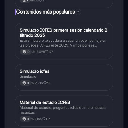
150
2
9
Contenidos más populares
9
Simulacro ICFES primera sesión calendario B
ICFES: Matemáticas
filtrado 2025
Este simulacro te ayudará a sacar un buen puntaje en
las pruebas ICFES este 2025. Vamos por ese
500/500. Y poder ser admitido en la universidad que
17,398
177
10
quieras, estudiar la carrera que quieres y no la que te
toque. Vamos con toda para sacar un buen puntaje.
Simulacro icfes
ICFES: Lectura Crítica
Simulacro
2,214
54
11
Material de estudio ICFES
ICFES: Matemáticas
Material de estudio, preguntas icfes de matemáticas
resueltas
7,154
113
11