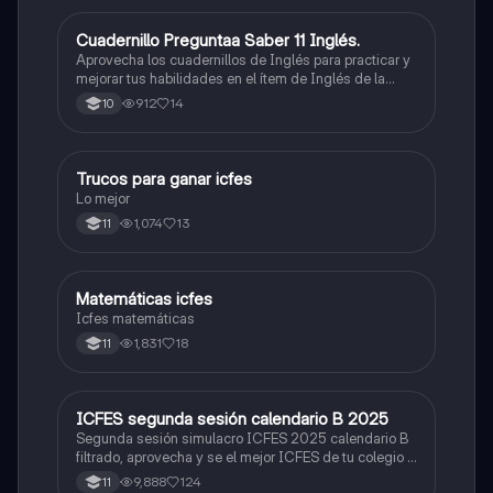
Cuadernillo Preguntaa Saber 11 Inglés.
ICFES: Inglés
Aprovecha los cuadernillos de Inglés para practicar y
mejorar tus habilidades en el ítem de Inglés de la
Prueba Saber 11. 🫡
912
14
10
Trucos para ganar icfes
Química
Lo mejor
1,074
13
11
Matemáticas icfes
ICFES: Matemáticas
Icfes matemáticas
1,831
18
11
ICFES segunda sesión calendario B 2025
ICFES: Lectura Crítica
Segunda sesión simulacro ICFES 2025 calendario B
filtrado, aprovecha y se el mejor ICFES de tu colegio y
poder ingresar a universidad, y estudiar aquella
9,888
124
11