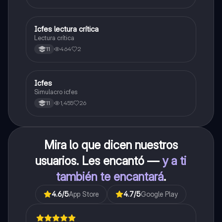
carrera con la que tanto sueñas.
Icfes lectura crítica
Lengua Castellana
Lectura crítica
464
2
11
Icfes
ICFES: Sociales y Ciudadanas
Simulacro icfes
1,455
26
11
Mira lo que dicen nuestros
usuarios. Les encantó —
y a ti
también te encantará
.
4.6
/5
App Store
4.7
/5
Google Play