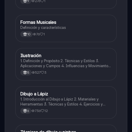
276
1
9
Formas Musicales
Música
Definición y características
76
1
10
Ilustración
Artes
1. Definición y Propósito 2. Técnicas y Estilos 3.
Aplicaciones y Campos 4. Influencias y Movimientos
Artísticos 5. Ética en la Ilustración 6. Desarrollo
527
3
8
Profesional y Educativo 7. Ejemplos y Referencias
Dibujo a Lápiz
Artes
1. Introducción al Dibujo a Lápiz 2. Materiales y
Herramientas 3. Técnicas y Estilos 4. Ejercicios y
Prácticas Recomendadas 5. Inspiración y
736
12
6
Referencias 6. Proceso Creativo y Experimentación
Artes