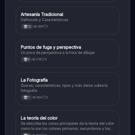
Artesanía Tradicional
Artes
Definición y Características
189
1
10
Puntos de fuga y perspectiva
Artes
Un poco de perspectiva a la hora de dibujar
178
3
9
La Fotografía
Artes
Que es, características, tipos y más datos sobre la
fotografía
184
3
7
La teoría del color
Artes
Se describe las cosas principales de la teoría del color
como lo son los colores primarios, secundarios y los
colores cálidos y fríos es un resumen y sus ejemplos