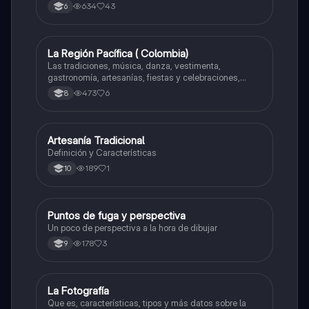
634
43
6
La Región Pacífica ( Colombia)
Artes
Las tradiciones, música, danza, vestimenta,
gastronomía, artesanías, fiestas y celebraciones,
medicina tradicional, ritmos e instrumentos
473
6
8
musicales.
Artesanía Tradicional
Artes
Definición y Características
189
1
10
Puntos de fuga y perspectiva
Artes
Un poco de perspectiva a la hora de dibujar
178
3
9
La Fotografía
Artes
Que es, características, tipos y más datos sobre la