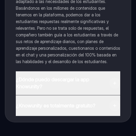
adaptado a las necesidades de los estudiantes.
Basándonos en los millones de contenidos que
tenemos en la plataforma, podemos dar a los
estudiantes respuestas realmente significativas y
relevantes. Pero no se trata solo de respuestas, el
compañero también guía a los estudiantes a través de
sus retos de aprendizaje diarios, con planes de
aprendizaje personalizados, cuestionarios o contenidos
en el chat y una personalización del 100% basada en
las habilidades y el desarrollo de los estudiantes.
¿Dónde puedo descargar la app
Knowunity?
Puedes descargar la app en Google Play Store y Apple
App Store.
¿Knowunity es totalmente gratuito?
¡Sí lo es! Tienes acceso totalmente gratuito a todo el
contenido de la app, puedes chatear con otros
alumnos y recibir ayuda inmeditamente. Puedes ganar