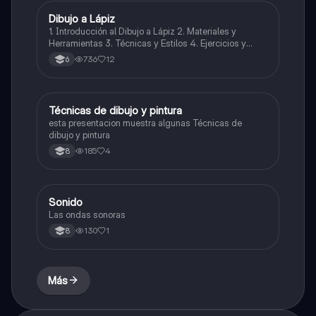
Dibujo a Lápiz
Artes
1. Introducción al Dibujo a Lápiz 2. Materiales y
Herramientas 3. Técnicas y Estilos 4. Ejercicios y
Prácticas Recomendadas 5. Inspiración y
736
12
6
Referencias 6. Proceso Creativo y Experimentación
Técnicas de dibujo y pintura
Artes
esta presentacion muestra algunas Técnicas de
dibujo y pintura
185
4
8
Sonido
Música
Las ondas sonoras
130
1
8
Más