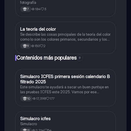
fotografía
184
3
7
La teoría del color
Artes
Se describe las cosas principales de la teoría del color
como lo son los colores primarios, secundarios y los
colores cálidos y fríos es un resumen y sus ejemplos
150
2
9
Contenidos más populares
9
Simulacro ICFES primera sesión calendario B
ICFES: Matemáticas
filtrado 2025
Este simulacro te ayudará a sacar un buen puntaje en
las pruebas ICFES este 2025. Vamos por ese
500/500. Y poder ser admitido en la universidad que
17,398
177
10
quieras, estudiar la carrera que quieres y no la que te
toque. Vamos con toda para sacar un buen puntaje.
Simulacro icfes
ICFES: Lectura Crítica
Simulacro
2,214
54
11