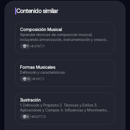
dinero utilizando la aplicación, que te permitirá acceder
a determinadas funciones.
Contenido similar
Composición Musical
Artes
Aprender técnicas de composición musical,
incluyendo armonización, instrumentación y creación
de melodías y arreglos.
276
1
9
Formas Musicales
Música
Definición y características
76
1
10
Ilustración
Artes
1. Definición y Propósito 2. Técnicas y Estilos 3.
Aplicaciones y Campos 4. Influencias y Movimientos
Artísticos 5. Ética en la Ilustración 6. Desarrollo
527
3
8
Profesional y Educativo 7. Ejemplos y Referencias