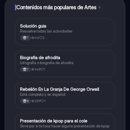
Contenidos más populares de Artes
9
Solución guia
Artes
Resuelve todas las actividades
46
2
7
Biografia de afrodita
Artes
Infografía o biografia de afrodita
148
1
7
Rebelión En La Granja De George Orwell
Sociales/Historia
Está completo y en español
239
1
8
Presentación de kpop para el cole
Artes
Sirve por si te toca hacer alguna presentación de kpop