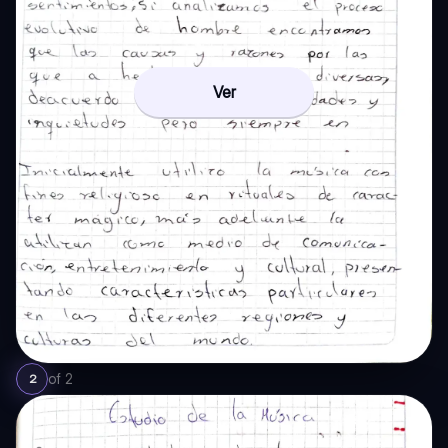
Ver
of
2
2