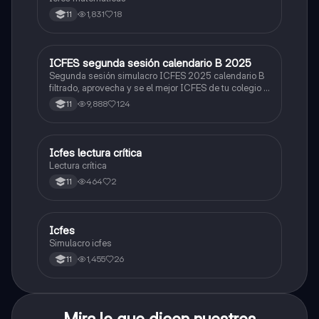
1,831
18
11
ICFES segunda sesión calendario B 2025
ICFES: Lectura Crítica
Segunda sesión simulacro ICFES 2025 calendario B
filtrado, aprovecha y se el mejor ICFES de tu colegio y
poder ingresar a universidad, y estudiar aquella
9,888
124
11
carrera con la que tanto sueñas.
Icfes lectura crítica
Lengua Castellana
Lectura crítica
464
2
11
Icfes
ICFES: Sociales y Ciudadanas
Simulacro icfes
1,455
26
11