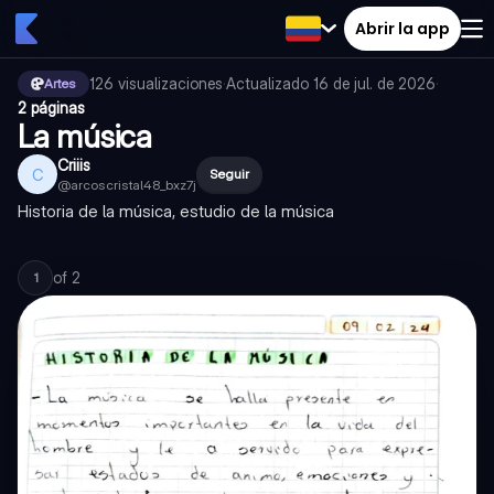
Abrir la app
126
visualizaciones
·
Actualizado
16 de jul. de 2026
·
Artes
2 páginas
La música
Criiis
C
Seguir
@
arcoscristal48_bxz7j
Historia de la música, estudio de la música
of
2
1