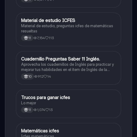
Material de estudio ICFES
ICFES: Matemáticas
Material de estudio, preguntas icfes de matemáticas
resueltas
7,154
113
11
Cuadernillo Preguntaa Saber 11 Inglés.
ICFES: Inglés
Aprovecha los cuadernillos de Inglés para practicar y
mejorar tus habilidades en el ítem de Inglés de la
Prueba Saber 11. 🫡
912
14
10
Trucos para ganar icfes
Química
Lo mejor
1,074
13
11
Matemáticas icfes
ICFES: Matemáticas
Icfes matemáticas