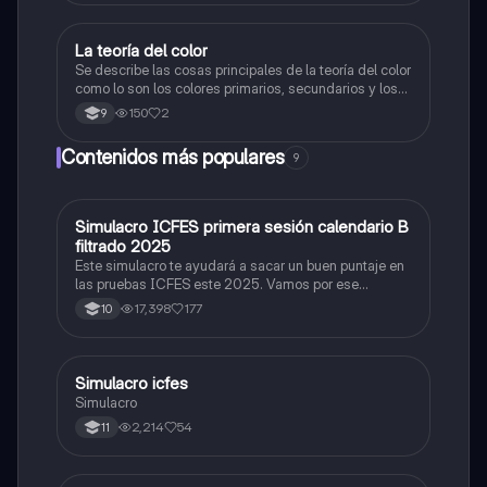
La teoría del color
Artes
Se describe las cosas principales de la teoría del color
como lo son los colores primarios, secundarios y los
colores cálidos y fríos es un resumen y sus ejemplos
150
2
9
Contenidos más populares
9
Simulacro ICFES primera sesión calendario B
ICFES: Matemáticas
filtrado 2025
Este simulacro te ayudará a sacar un buen puntaje en
las pruebas ICFES este 2025. Vamos por ese
500/500. Y poder ser admitido en la universidad que
17,398
177
10
quieras, estudiar la carrera que quieres y no la que te
toque. Vamos con toda para sacar un buen puntaje.
Simulacro icfes
ICFES: Lectura Crítica
Simulacro
2,214
54
11