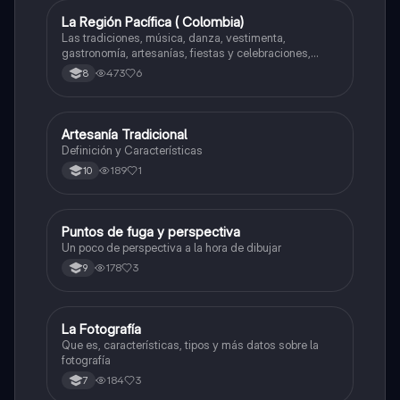
La Región Pacífica ( Colombia)
Artes
Las tradiciones, música, danza, vestimenta,
gastronomía, artesanías, fiestas y celebraciones,
medicina tradicional, ritmos e instrumentos
473
6
8
musicales.
Artesanía Tradicional
Artes
Definición y Características
189
1
10
Puntos de fuga y perspectiva
Artes
Un poco de perspectiva a la hora de dibujar
178
3
9
La Fotografía
Artes
Que es, características, tipos y más datos sobre la
fotografía
184
3
7