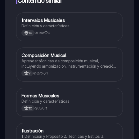
Contenido similar
Intervalos Musicales
Música
Definición y características
166
3
10
Composición Musical
Artes
Aprender técnicas de composición musical,
incluyendo armonización, instrumentación y creación
de melodías y arreglos.
276
1
9
Formas Musicales
Música
Definición y características
76
1
10
Ilustración
Artes
1. Definición y Propósito 2. Técnicas y Estilos 3.