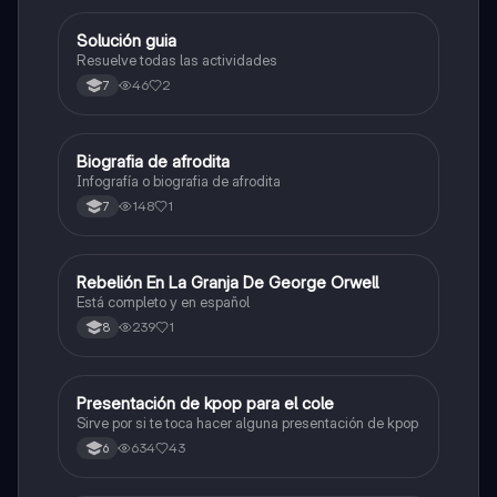
Solución guia
Artes
Resuelve todas las actividades
46
2
7
Biografia de afrodita
Artes
Infografía o biografia de afrodita
148
1
7
Rebelión En La Granja De George Orwell
Sociales/Historia
Está completo y en español
239
1
8
Presentación de kpop para el cole
Artes
Sirve por si te toca hacer alguna presentación de kpop
634
43
6