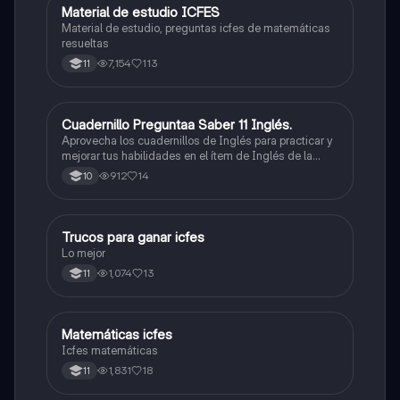
Material de estudio ICFES
ICFES: Matemáticas
Material de estudio, preguntas icfes de matemáticas
resueltas
7,154
113
11
Cuadernillo Preguntaa Saber 11 Inglés.
ICFES: Inglés
Aprovecha los cuadernillos de Inglés para practicar y
mejorar tus habilidades en el ítem de Inglés de la
Prueba Saber 11. 🫡
912
14
10
Trucos para ganar icfes
Química
Lo mejor
1,074
13
11
Matemáticas icfes
ICFES: Matemáticas
Icfes matemáticas
1,831
18
11