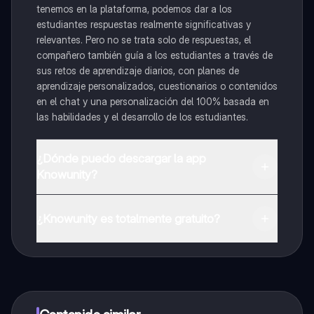
tenemos en la plataforma, podemos dar a los
estudiantes respuestas realmente significativas y
relevantes. Pero no se trata solo de respuestas, el
compañero también guía a los estudiantes a través de
sus retos de aprendizaje diarios, con planes de
aprendizaje personalizados, cuestionarios o contenidos
en el chat y una personalización del 100% basada en
las habilidades y el desarrollo de los estudiantes.
¿Dónde puedo descargar la app
Knowunity?
Puedes descargar la app en Google Play Store y Apple
App Store.
¿Knowunity es totalmente gratuito?
¡Sí lo es! Tienes acceso totalmente gratuito a todo el
contenido de la app, puedes chatear con otros
alumnos y recibir ayuda inmeditamente. Puedes ganar
dinero utilizando la aplicación, que te permitirá acceder
a determinadas funciones.