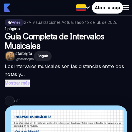
Abrir la app
279
visualizaciones
·
Actualizado
15 de jul. de 2026
·
Artes
1 página
Guía Completa de Intervalos
Musicales
starbejita
Seguir
@
starbejita
Los intervalos musicales son las distancias entre dos
notas y...
Mostrar más
of
1
1