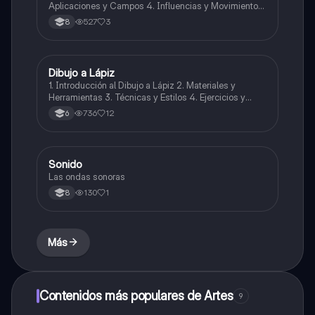
Aplicaciones y Campos 4. Influencias y Movimientos
Artísticos 5. Ética en la Ilustración 6. Desarrollo
527
3
8
Profesional y Educativo 7. Ejemplos y Referencias
Dibujo a Lápiz
Artes
1. Introducción al Dibujo a Lápiz 2. Materiales y
Herramientas 3. Técnicas y Estilos 4. Ejercicios y
Prácticas Recomendadas 5. Inspiración y
736
12
6
Referencias 6. Proceso Creativo y Experimentación
Sonido
Música
Las ondas sonoras
130
1
8
Más
Contenidos más populares de Artes
9