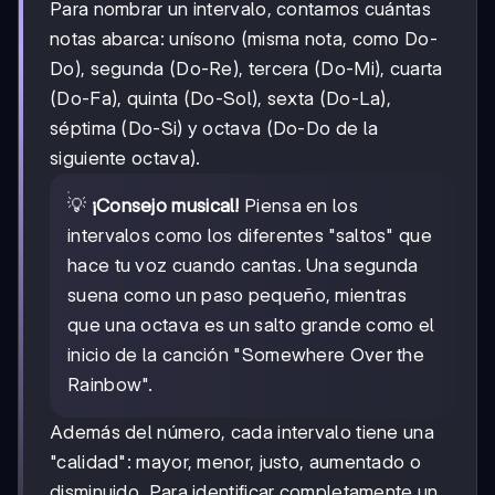
Para nombrar un intervalo, contamos cuántas
notas abarca: unísono (misma nota, como Do-
Do), segunda (Do-Re), tercera (Do-Mi), cuarta
(Do-Fa), quinta (Do-Sol), sexta (Do-La),
séptima (Do-Si) y octava (Do-Do de la
siguiente octava).
💡
¡Consejo musical!
Piensa en los
intervalos como los diferentes "saltos" que
hace tu voz cuando cantas. Una segunda
suena como un paso pequeño, mientras
que una octava es un salto grande como el
inicio de la canción "Somewhere Over the
Rainbow".
Además del número, cada intervalo tiene una
"calidad": mayor, menor, justo, aumentado o
disminuido. Para identificar completamente un