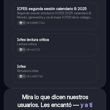
ICFES segunda sesión calendario B 2025
ICFES: Lectura Crítica
Segunda sesión simulacro ICFES 2025 calendario B
filtrado, aprovecha y se el mejor ICFES de tu colegio y
poder ingresar a universidad, y estudiar aquella
9,888
124
11
carrera con la que tanto sueñas.
Icfes lectura crítica
Lengua Castellana
Lectura crítica
464
2
11
Icfes
ICFES: Sociales y Ciudadanas
Simulacro icfes
1,455
26
11
Mira lo que dicen nuestros
usuarios. Les encantó —
y a ti