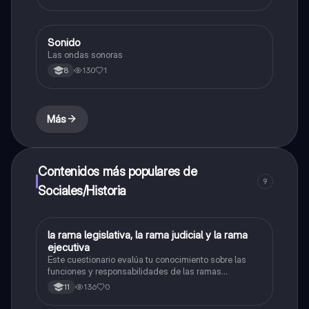
Referencias 6. Proceso Creativo y Experimentación
Sonido
Música
Las ondas sonoras
130
1
8
Más
Contenidos más populares de
9
Sociales/Historia
L
la rama legislativa, la rama judicial y la rama
Sociales/Historia
ejecutiva
Este cuestionario evalúa tu conocimiento sobre las
funciones y responsabilidades de las ramas
legislativa, judicial y ejecutiva.
136
0
11