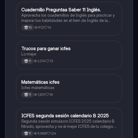
Cuadernillo Preguntaa Saber 11 Inglés.
ICFES: Inglés
Aprovecha los cuadernillos de Inglés para practicar y
mejorar tus habilidades en el ítem de Inglés de la
Prueba Saber 11. 🫡
912
14
10
Trucos para ganar icfes
Química
Lo mejor
1,074
13
11
Matemáticas icfes
ICFES: Matemáticas
Icfes matemáticas
1,831
18
11
ICFES segunda sesión calendario B 2025
ICFES: Lectura Crítica
Segunda sesión simulacro ICFES 2025 calendario B
filtrado, aprovecha y se el mejor ICFES de tu colegio y
poder ingresar a universidad, y estudiar aquella
9,888
124
11
carrera con la que tanto sueñas.