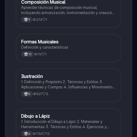
Composición Musical
Artes
Aprender técnicas de composición musical,
incluyendo armonización, instrumentación y creación
de melodías y arreglos.
276
1
9
Formas Musicales
Música
Definición y características
76
1
10
Ilustración
Artes
1. Definición y Propósito 2. Técnicas y Estilos 3.
Aplicaciones y Campos 4. Influencias y Movimientos
Artísticos 5. Ética en la Ilustración 6. Desarrollo
527
3
8
Profesional y Educativo 7. Ejemplos y Referencias
Dibujo a Lápiz
Artes
1. Introducción al Dibujo a Lápiz 2. Materiales y
Herramientas 3. Técnicas y Estilos 4. Ejercicios y
Prácticas Recomendadas 5. Inspiración y
736
12
6