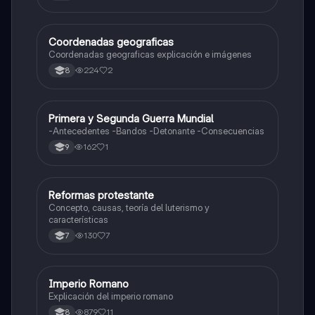
Coordenadas geograficas
Sociales/Historia
Coordenadas geograficas explicación e imágenes
224
2
8
Primera y Segunda Guerra Mundial
Sociales/Historia
-Antecedentes -Bandos -Detonante -Consecuencias
162
1
9
Reformas protestante
Sociales/Historia
Concepto, causas, teoría del luterismo y
características
130
7
7
Imperio Romano
Sociales/Historia
Explicación del imperio romano
879
11
8