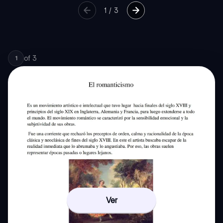
1
/
3
of
3
1
Ver