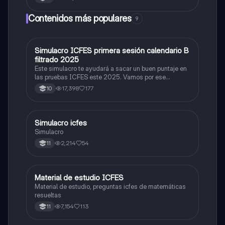
Contenidos más populares
9
Simulacro ICFES primera sesión calendario B
ICFES: Matemáticas
filtrado 2025
Este simulacro te ayudará a sacar un buen puntaje en
las pruebas ICFES este 2025. Vamos por ese
500/500. Y poder ser admitido en la universidad que
17,398
177
10
quieras, estudiar la carrera que quieres y no la que te
toque. Vamos con toda para sacar un buen puntaje.
Simulacro icfes
ICFES: Lectura Crítica
Simulacro
2,214
54
11
Material de estudio ICFES
ICFES: Matemáticas
Material de estudio, preguntas icfes de matemáticas
resueltas
7,154
113
11