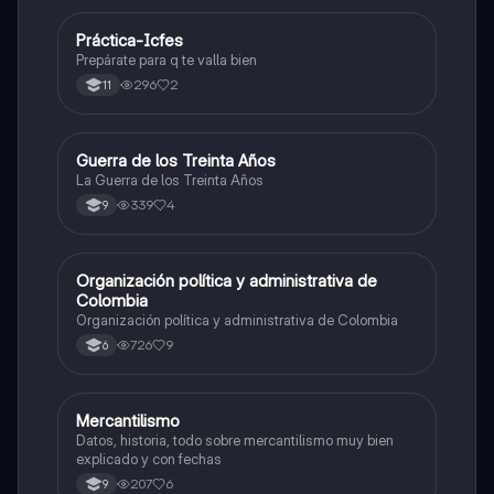
Práctica-Icfes
Sociales/Historia
Prepárate para q te valla bien
296
2
11
Guerra de los Treinta Años
Sociales/Historia
La Guerra de los Treinta Años
339
4
9
Organización política y administrativa de
Sociales/Historia
Colombia
Organización política y administrativa de Colombia
726
9
6
Mercantilismo
Sociales/Historia
Datos, historia, todo sobre mercantilismo muy bien
explicado y con fechas
207
6
9