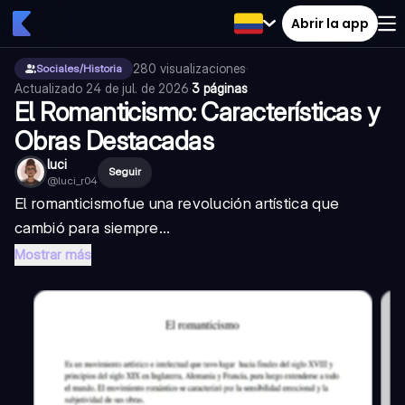
Abrir la app
280
visualizaciones
·
Sociales/Historia
Actualizado
24 de jul. de 2026
·
3 páginas
El Romanticismo: Características y
Obras Destacadas
luci
Seguir
@
luci_r04
El
romanticismo
fue una revolución artística que
cambió para siempre...
Mostrar más