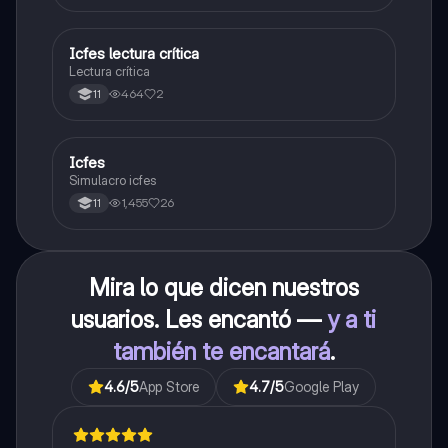
Icfes lectura crítica
Lengua Castellana
Lectura crítica
464
2
11
Icfes
ICFES: Sociales y Ciudadanas
Simulacro icfes
1,455
26
11
Mira lo que dicen nuestros
usuarios. Les encantó —
y a ti
también te encantará
.
4.6
/5
App Store
4.7
/5
Google Play