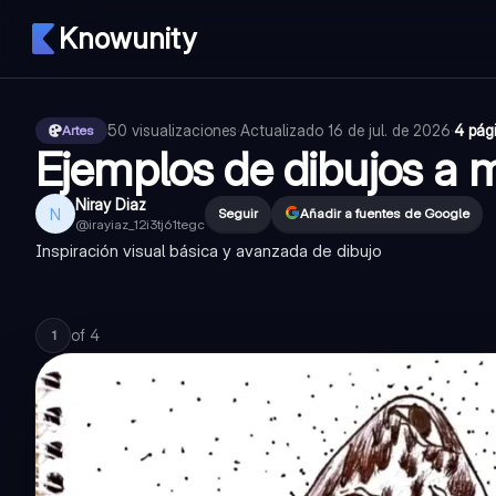
Knowunity
50
visualizaciones
·
Actualizado
16 de jul. de 2026
·
4 pág
Artes
Ejemplos de dibujos a 
Niray Diaz
N
Seguir
Añadir a fuentes de Google
@
irayiaz_12i3tj61tegc
Inspiración visual básica y avanzada de dibujo
of
4
1