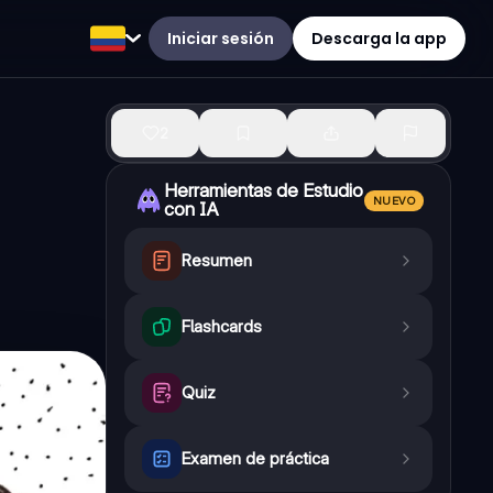
Iniciar sesión
Descarga la app
2
Herramientas de Estudio
NUEVO
con IA
Resumen
Flashcards
Quiz
Examen de práctica