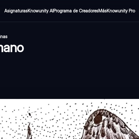
Asignaturas
Knowunity AI
Programa de Creadores
Más
Knowunity Pro
inas
mano