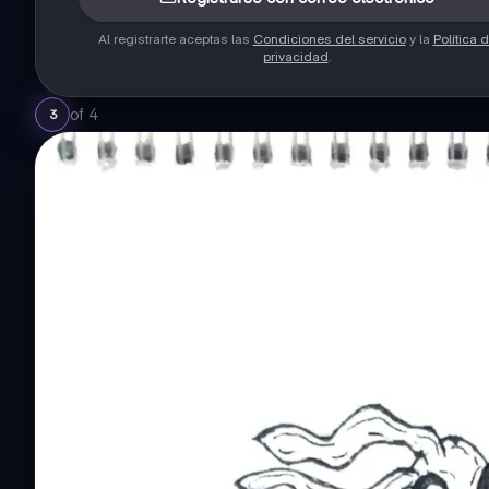
Al registrarte aceptas las
Condiciones del servicio
y la
Política 
privacidad
.
of
4
3