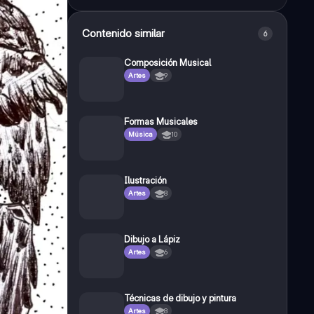
Contenido similar
6
Composición Musical
Artes
9
Formas Musicales
Música
10
Ilustración
Artes
8
Dibujo a Lápiz
Artes
6
Técnicas de dibujo y pintura
Artes
8