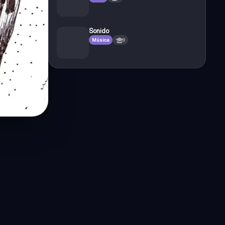
Sonido
Música
8