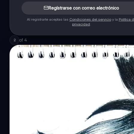
Regístrarse con correo electrónico
Al registrarte aceptas las
Condiciones del servicio
y la
Política 
privacidad
.
of
4
2